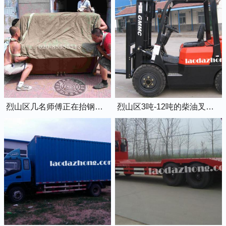
烈山区几名师傅正在抬钢琴上楼
烈山区3吨-12吨的柴油叉车出租