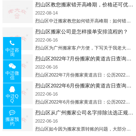
烈山区教您搬家错开高峰期，价格还可优惠！
2022-08-14
烈山区中迁搬家教您如何错开高峰期：如何错开高峰期搬家，中迁搬家做了一些电话数据统计和分析，发现市民中午2点左右访问网站的人是最多的，电话咨询是早上9点左右是最多的，预约搬家周六和周日是最多的，网上QQ微
烈山区搬家公司是怎样接单安排流程的？
2022-06-16
烈山区为广州搬家客户方便，下写关于我老大众搬家公司接单的流程，九条给搬家朋友参考，了解搬家公司工序，免去搬家时的没有准备好的工作，给您及时快速的搬好家。一．电话咨询：专人接待客户电话咨询，初步了解客户搬 家
中迁咨
询
烈山区2022年7月份搬家的黄道吉日查询大全一览表哪天适合搬家好日子
2022-06-16
中迁微
烈山区2022年7月份搬家黄道吉日：公历2022年7月6日 农历六月初八 星期三 冲虎(甲寅)公历2022年7月12日 农历六月十四 星期二 冲猴(庚申)公历2022年7月13日 农历六月十五 星期三 冲鸡
信
烈山区2022年6月份搬家的黄道吉日查询大全一览表哪天适合搬家好日子
2022-06-16
中迁Q
Q
烈山区2022年6月份搬家黄道吉日：公历2022年6月1日 农历五月初三 星期三 冲兔(己卯)公历2022年6月4日 农历五月初六 星期六 冲马(壬午)公历2022年6月8日 农历五月初十 星期三 冲狗(丙
烈山区从广州搬家公司名字排除法选正规公司
搬家预
2022-06-16
约
烈山区如今因为搬家发票转账的问题，大部分搬家公司都已经注册了营业执照，早5年前基本上所谓的搬家公司都是无注册状态也就是无照营业，由于企业注册量大增所以各种企业信息展示平台如雨后春笋般遍地开花，如：天眼查，企