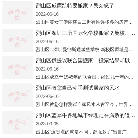
烈山区威廉凯特要搬家？民众怒了
2022-06-16
烈山区英女王伊丽莎白二世有许许多多的房产，遍布英国各地。而作为英女王的亲孙子、未来的英国国王，威廉王子自然也能享受到女王的房产。目前，威廉凯特以及三个孩子有两个经常居住的地点，一处是位于伦敦的肯辛顿宫，一处
烈山区深圳三所国际化学校搬家？曼校、QSI、南山中英文搬走了
2022-06-16
烈山区1.深圳曼彻斯通城堡学校 新校区原址是蛇口国际据悉，此次曼彻斯通城堡学校搬迁到蛇口新校区的开办与蛇口外籍人员子女学校（蛇口国际）有很大的关联。2021年，太子湾实验部就宣布在2022年正式并入蛇口外籍
烈山区俄提议联合国搬家，投票结果却以惨败收场
2022-06-16
烈山区成立于1945年的联合国，经过几十年的发展，如今拥有193个成员国。拥有如此众多会员国的联合国，可以说是世界上最具代表性的国际组织，也是世界上分量最重、有着较高话语权的国际组织。但以美国为首的西方国家
烈山区教您自己动手测试居家的风水
2022-06-16
烈山区教您怎样测试自家风水从古至今，世界各地的人们都在研究人在乾坤中的位置以及它们所形成的关系。通过探究季节转换、星象变化，并且在所观测到的自然规律的指导下，人们开始认识到居住在不同住宅中的人，其一生中的财
烈山区蓝犀牛各地城市经理走在腐败的道路上
2023-03-05
烈山区“这贵点的就是不同，舒服多了”出自广州运营邓经理的口中。2023年开年刚出来，三个司机（加盟蓝犀牛的个人队伍）便请广州经理去佛山娱乐场所大消费了一次，据知悉一晚消费达一万多，由三人平摊费用，燃鹅这样的