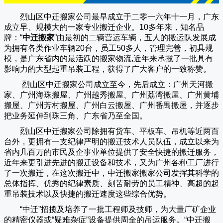
烈山区中迁搬家公司
最早成立于二零一六年十一月，广东
成立早、规模大的一家专业搬迁企业。10多年来，知名品
牌：“
中迁搬家
”由最初的二辆营运车辆，五人的搬运队发展成
为拥有各类作业车辆20台，员工50多人，管理完善，初具规
模，是广东省内的最活跃的搬家物流,近年来承揽了一批具有
影响力的大型起重吊装工程，获得了广大客户的一致称赞。
烈山区中迁搬家
公司成立至今，先后成立：广州天河搬
家、广州海珠搬屋、广州越秀搬屋、广州荔湾搬屋、广州黄埔
搬屋、广州芳村搬屋、广州白云搬屋、广州番禺搬屋，并逐步
把业务延伸到珠三角、广东省乃至全国。
烈山区中迁搬家
公司除拥有货车、平板车、吊机等近两百
台外，更拥有一支纪律严明的搬迁技术人员队伍，成立以来为
省内几百万的市民及企事业单位提供了安全快捷的搬迁服务，
近年来更引进先进的搬迁设备和技术，又为广州各种工厂进行
了一次搬迁，在这次搬迁中，
中迁搬家
搬家公司发挥其科学的
总体指挥、优秀的纪律素质、刻苦耐劳的员工精神、高超的起
重吊装技术以及快捷的搬迁速度这些综合优势。
“
中迁
”招揽及培养了一批工程师及技师，为大量厂矿企业
的精密仪器或“疑难杂症”设备提供周全的吊运服务。“
中迁搬