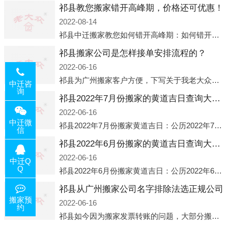
祁县教您搬家错开高峰期，价格还可优惠！
2022-08-14
祁县中迁搬家教您如何错开高峰期：如何错开高峰期搬家，中迁搬家做了一些电话数据统计和分析，发现市民中午2点左右访问网站的人是最多的，电话咨询是早上9点左右是最多的，预约搬家周六和周日是最多的，网上QQ微
祁县搬家公司是怎样接单安排流程的？
2022-06-16
祁县为广州搬家客户方便，下写关于我老大众搬家公司接单的流程，九条给搬家朋友参考，了解搬家公司工序，免去搬家时的没有准备好的工作，给您及时快速的搬好家。一．电话咨询：专人接待客户电话咨询，初步了解客户搬 家
中迁咨
询
祁县2022年7月份搬家的黄道吉日查询大全一览表哪天适合搬家好日子
2022-06-16
中迁微
祁县2022年7月份搬家黄道吉日：公历2022年7月6日 农历六月初八 星期三 冲虎(甲寅)公历2022年7月12日 农历六月十四 星期二 冲猴(庚申)公历2022年7月13日 农历六月十五 星期三 冲鸡
信
祁县2022年6月份搬家的黄道吉日查询大全一览表哪天适合搬家好日子
2022-06-16
中迁Q
Q
祁县2022年6月份搬家黄道吉日：公历2022年6月1日 农历五月初三 星期三 冲兔(己卯)公历2022年6月4日 农历五月初六 星期六 冲马(壬午)公历2022年6月8日 农历五月初十 星期三 冲狗(丙
祁县从广州搬家公司名字排除法选正规公司
搬家预
2022-06-16
约
祁县如今因为搬家发票转账的问题，大部分搬家公司都已经注册了营业执照，早5年前基本上所谓的搬家公司都是无注册状态也就是无照营业，由于企业注册量大增所以各种企业信息展示平台如雨后春笋般遍地开花，如：天眼查，企