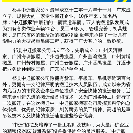
祁县中迁搬家公司
最早成立于二零一六年十一月，广东成
立早、规模大的一家专业搬迁企业。10多年来，知名品
牌：“
中迁搬家
”由最初的二辆营运车辆，五人的搬运队发展成
为拥有各类作业车辆20台，员工50多人，管理完善，初具规
模，是广东省内的最活跃的搬家物流,近年来承揽了一批具有
影响力的大型起重吊装工程，获得了广大客户的一致称赞。
祁县中迁搬家
公司成立至今，先后成立：广州天河搬
家、广州海珠搬屋、广州越秀搬屋、广州荔湾搬屋、广州黄埔
搬屋、广州芳村搬屋、广州白云搬屋、广州番禺搬屋，并逐步
把业务延伸到珠三角、广东省乃至全国。
祁县中迁搬家
公司除拥有货车、平板车、吊机等近两百台
外，更拥有一支纪律严明的搬迁技术人员队伍，成立以来为省
内几百万的市民及企事业单位提供了安全快捷的搬迁服务，近
年来更引进先进的搬迁设备和技术，又为广州各种工厂进行了
一次搬迁，在这次搬迁中，
中迁搬家
搬家公司发挥其科学的总
体指挥、优秀的纪律素质、刻苦耐劳的员工精神、高超的起重
吊装技术以及快捷的搬迁速度这些综合优势。
“
中迁
”招揽及培养了一批工程师及技师，为大量厂矿企业
的精密仪器或“疑难杂症”设备提供周全的吊运服务。“
中迁搬