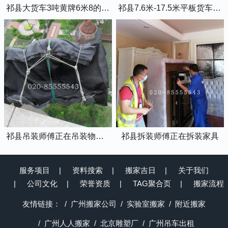
祁县大货车3吨黄牌6米8的厢式货车
祁县7.6米-17.5米平板货车出租
祁县吊装师傅正在吊装物品上楼
祁县拆装师傅正在拆装家具
服务项目
资料搜索
搬家吉日
关于我们
公司文化
荣誉资质
TAG聚合页
搬家流程
友情链接：
广州搬家公司
实验室搬家
附近搬家
广州人人搬家
北京雕塑厂
广州吊车出租