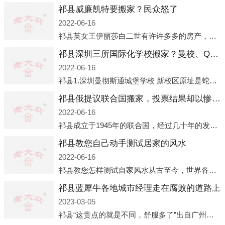
祁县威廉凯特要搬家？民众怒了
2022-06-16
祁县英女王伊丽莎白二世有许许多多的房产，遍布英国各地。而作为英女王的亲孙子、未来的英国国王，威廉王子自然也能享受到女王的房产。目前，威廉凯特以及三个孩子有两个经常居住的地点，一处是位于伦敦的肯辛顿宫，一处
祁县深圳三所国际化学校搬家？曼校、QSI、南山中英文搬走了
2022-06-16
祁县1.深圳曼彻斯通城堡学校 新校区原址是蛇口国际据悉，此次曼彻斯通城堡学校搬迁到蛇口新校区的开办与蛇口外籍人员子女学校（蛇口国际）有很大的关联。2021年，太子湾实验部就宣布在2022年正式并入蛇口外籍
祁县俄提议联合国搬家，投票结果却以惨败收场
2022-06-16
祁县成立于1945年的联合国，经过几十年的发展，如今拥有193个成员国。拥有如此众多会员国的联合国，可以说是世界上最具代表性的国际组织，也是世界上分量最重、有着较高话语权的国际组织。但以美国为首的西方国家
祁县教您自己动手测试居家的风水
2022-06-16
祁县教您怎样测试自家风水从古至今，世界各地的人们都在研究人在乾坤中的位置以及它们所形成的关系。通过探究季节转换、星象变化，并且在所观测到的自然规律的指导下，人们开始认识到居住在不同住宅中的人，其一生中的财
祁县蓝犀牛各地城市经理走在腐败的道路上
2023-03-05
祁县“这贵点的就是不同，舒服多了”出自广州运营邓经理的口中。2023年开年刚出来，三个司机（加盟蓝犀牛的个人队伍）便请广州经理去佛山娱乐场所大消费了一次，据知悉一晚消费达一万多，由三人平摊费用，燃鹅这样的