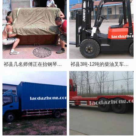
祁县几名师傅正在抬钢琴上楼
祁县3吨-12吨的柴油叉车出租