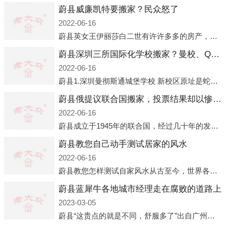
蔚县威廉凯特要搬家？民众怒了
2022-06-16
蔚县英女王伊丽莎白二世有许许多多的房产，遍布英国各地。而作为英女王的亲孙子、未来的英国国王，威廉王子自然也能享受到女王的房产。目前，威廉凯特以及三个孩子有两个经常居住的地点，一处是位于伦敦的肯辛顿宫，一处
蔚县深圳三所国际化学校搬家？曼校、QSI、南山中英文搬走了
2022-06-16
蔚县1.深圳曼彻斯通城堡学校 新校区原址是蛇口国际据悉，此次曼彻斯通城堡学校搬迁到蛇口新校区的开办与蛇口外籍人员子女学校（蛇口国际）有很大的关联。2021年，太子湾实验部就宣布在2022年正式并入蛇口外籍
蔚县俄提议联合国搬家，投票结果却以惨败收场
2022-06-16
蔚县成立于1945年的联合国，经过几十年的发展，如今拥有193个成员国。拥有如此众多会员国的联合国，可以说是世界上最具代表性的国际组织，也是世界上分量最重、有着较高话语权的国际组织。但以美国为首的西方国家
蔚县教您自己动手测试居家的风水
2022-06-16
蔚县教您怎样测试自家风水从古至今，世界各地的人们都在研究人在乾坤中的位置以及它们所形成的关系。通过探究季节转换、星象变化，并且在所观测到的自然规律的指导下，人们开始认识到居住在不同住宅中的人，其一生中的财
蔚县蓝犀牛各地城市经理走在腐败的道路上
2023-03-05
蔚县“这贵点的就是不同，舒服多了”出自广州运营邓经理的口中。2023年开年刚出来，三个司机（加盟蓝犀牛的个人队伍）便请广州经理去佛山娱乐场所大消费了一次，据知悉一晚消费达一万多，由三人平摊费用，燃鹅这样的