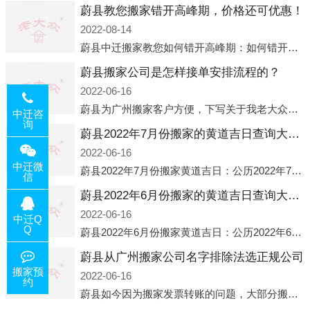
蔚县教您搬家错开高峰期，价格还可优惠！
2022-08-14
蔚县中迁搬家教您如何错开高峰期：如何错开高峰期搬家，中迁搬家做了一些电话数据统计和分析，发现市民中午2点左右访问网站的人是最多的，电话咨询是早上9点左右是最多的，预约搬家周六和周日是最多的，网上QQ微
蔚县搬家公司是怎样接单安排流程的？
2022-06-16
蔚县为广州搬家客户方便，下写关于我老大众搬家公司接单的流程，九条给搬家朋友参考，了解搬家公司工序，免去搬家时的没有准备好的工作，给您及时快速的搬好家。一．电话咨询：专人接待客户电话咨询，初步了解客户搬 家
中迁咨
询
蔚县2022年7月份搬家的黄道吉日查询大全一览表哪天适合搬家好日子
2022-06-16
中迁微
蔚县2022年7月份搬家黄道吉日：公历2022年7月6日 农历六月初八 星期三 冲虎(甲寅)公历2022年7月12日 农历六月十四 星期二 冲猴(庚申)公历2022年7月13日 农历六月十五 星期三 冲鸡
信
蔚县2022年6月份搬家的黄道吉日查询大全一览表哪天适合搬家好日子
2022-06-16
中迁Q
Q
蔚县2022年6月份搬家黄道吉日：公历2022年6月1日 农历五月初三 星期三 冲兔(己卯)公历2022年6月4日 农历五月初六 星期六 冲马(壬午)公历2022年6月8日 农历五月初十 星期三 冲狗(丙
蔚县从广州搬家公司名字排除法选正规公司
搬家预
2022-06-16
约
蔚县如今因为搬家发票转账的问题，大部分搬家公司都已经注册了营业执照，早5年前基本上所谓的搬家公司都是无注册状态也就是无照营业，由于企业注册量大增所以各种企业信息展示平台如雨后春笋般遍地开花，如：天眼查，企