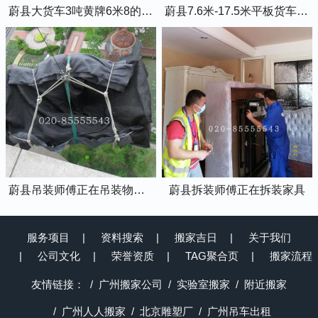
蔚县大货车3吨黄牌6米8的厢式货车
蔚县7.6米-17.5米平板货车出租
蔚县吊装师傅正在吊装物品上楼
蔚县拆装师傅正在拆装家具
服务项目
资料搜索
搬家吉日
关于我们
公司文化
荣誉资质
TAG聚合页
搬家流程
友情链接：
广州搬家公司
实验室搬家
附近搬家
广州人人搬家
北京雕塑厂
广州吊车出租