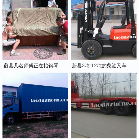
蔚县几名师傅正在抬钢琴上楼
蔚县3吨-12吨的柴油叉车出租