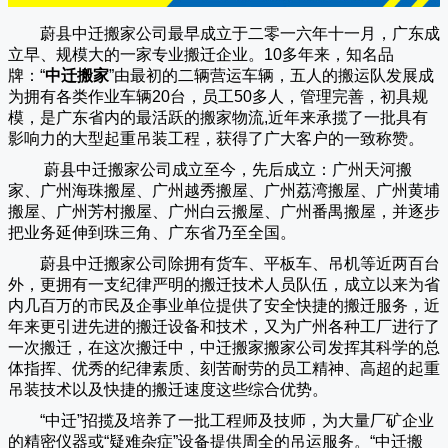
蔚县中迁搬家公司
最早成立于二零一六年十一月，广东成
立早、规模大的一家专业搬迁企业。10多年来，知名品
牌：“
中迁搬家
”由最初的二辆营运车辆，五人的搬运队发展成
为拥有各类作业车辆20台，员工50多人，管理完善，初具规
模，是广东省内的最活跃的搬家物流,近年来承揽了一批具有
影响力的大型起重吊装工程，获得了广大客户的一致称赞。
蔚县中迁搬家
公司成立至今，先后成立：广州天河搬
家、广州海珠搬屋、广州越秀搬屋、广州荔湾搬屋、广州黄埔
搬屋、广州芳村搬屋、广州白云搬屋、广州番禺搬屋，并逐步
把业务延伸到珠三角、广东省乃至全国。
蔚县中迁搬家
公司除拥有货车、平板车、吊机等近两百台
外，更拥有一支纪律严明的搬迁技术人员队伍，成立以来为省
内几百万的市民及企事业单位提供了安全快捷的搬迁服务，近
年来更引进先进的搬迁设备和技术，又为广州各种工厂进行了
一次搬迁，在这次搬迁中，
中迁搬家
搬家公司发挥其科学的总
体指挥、优秀的纪律素质、刻苦耐劳的员工精神、高超的起重
吊装技术以及快捷的搬迁速度这些综合优势。
“
中迁
”招揽及培养了一批工程师及技师，为大量厂矿企业
的精密仪器或“疑难杂症”设备提供周全的吊运服务。“
中迁搬