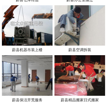
蔚县机器吊装上楼
蔚县空调拆装
蔚县保洁开荒服务
蔚县精品搬家日式搬家