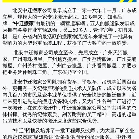
北安中迁搬家公司
最早成立于二零一六年十一月，广东成
立早、规模大的一家专业搬迁企业。10多年来，知名品
牌：“
中迁搬家
”由最初的二辆营运车辆，五人的搬运队发展成
为拥有各类作业车辆20台，员工50多人，管理完善，初具规
模，是广东省内的最活跃的搬家物流,近年来承揽了一批具有
影响力的大型起重吊装工程，获得了广大客户的一致称赞。
北安中迁搬家
公司成立至今，先后成立：广州天河搬
家、广州海珠搬屋、广州越秀搬屋、广州荔湾搬屋、广州黄埔
搬屋、广州芳村搬屋、广州白云搬屋、广州番禺搬屋，并逐步
把业务延伸到珠三角、广东省乃至全国。
北安中迁搬家
公司除拥有货车、平板车、吊机等近两百台
外，更拥有一支纪律严明的搬迁技术人员队伍，成立以来为省
内几百万的市民及企事业单位提供了安全快捷的搬迁服务，近
年来更引进先进的搬迁设备和技术，又为广州各种工厂进行了
一次搬迁，在这次搬迁中，
中迁搬家
搬家公司发挥其科学的总
体指挥、优秀的纪律素质、刻苦耐劳的员工精神、高超的起重
吊装技术以及快捷的搬迁速度这些综合优势。
“
中迁
”招揽及培养了一批工程师及技师，为大量厂矿企业
的精密仪器或“疑难杂症”设备提供周全的吊运服务。“
中迁搬