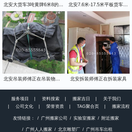
北安大货车3吨黄牌6米8的厢式货车
北安7.6米-17.5米平板货车出租
北安吊装师傅正在吊装物品上楼
北安拆装师傅正在拆装家具
服务项目
资料搜索
搬家吉日
关于我们
公司文化
荣誉资质
TAG聚合页
搬家流程
友情链接：
广州搬家公司
实验室搬家
附近搬家
广州人人搬家
北京雕塑厂
广州吊车出租