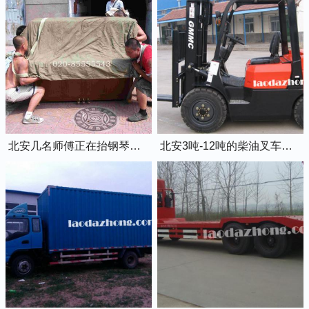
北安几名师傅正在抬钢琴上楼
北安3吨-12吨的柴油叉车出租