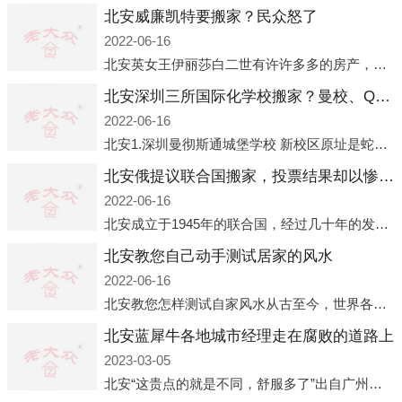
北安威廉凯特要搬家？民众怒了
2022-06-16
北安英女王伊丽莎白二世有许许多多的房产，遍布英国各地。而作为英女王的亲孙子、未来的英国国王，威廉王子自然也能享受到女王的房产。目前，威廉凯特以及三个孩子有两个经常居住的地点，一处是位于伦敦的肯辛顿宫，一处
北安深圳三所国际化学校搬家？曼校、QSI、南山中英文搬走了
2022-06-16
北安1.深圳曼彻斯通城堡学校 新校区原址是蛇口国际据悉，此次曼彻斯通城堡学校搬迁到蛇口新校区的开办与蛇口外籍人员子女学校（蛇口国际）有很大的关联。2021年，太子湾实验部就宣布在2022年正式并入蛇口外籍
北安俄提议联合国搬家，投票结果却以惨败收场
2022-06-16
北安成立于1945年的联合国，经过几十年的发展，如今拥有193个成员国。拥有如此众多会员国的联合国，可以说是世界上最具代表性的国际组织，也是世界上分量最重、有着较高话语权的国际组织。但以美国为首的西方国家
北安教您自己动手测试居家的风水
2022-06-16
北安教您怎样测试自家风水从古至今，世界各地的人们都在研究人在乾坤中的位置以及它们所形成的关系。通过探究季节转换、星象变化，并且在所观测到的自然规律的指导下，人们开始认识到居住在不同住宅中的人，其一生中的财
北安蓝犀牛各地城市经理走在腐败的道路上
2023-03-05
北安“这贵点的就是不同，舒服多了”出自广州运营邓经理的口中。2023年开年刚出来，三个司机（加盟蓝犀牛的个人队伍）便请广州经理去佛山娱乐场所大消费了一次，据知悉一晚消费达一万多，由三人平摊费用，燃鹅这样的