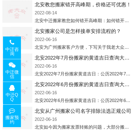
北安教您搬家错开高峰期，价格还可优惠！
2022-08-14
北安中迁搬家教您如何错开高峰期：如何错开高峰期搬家，中迁搬家做了一些电话数据统计和分析，发现市民中午2点左右访问网站的人是最多的，电话咨询是早上9点左右是最多的，预约搬家周六和周日是最多的，网上QQ微
北安搬家公司是怎样接单安排流程的？
2022-06-16
北安为广州搬家客户方便，下写关于我老大众搬家公司接单的流程，九条给搬家朋友参考，了解搬家公司工序，免去搬家时的没有准备好的工作，给您及时快速的搬好家。一．电话咨询：专人接待客户电话咨询，初步了解客户搬 家
中迁咨
询
北安2022年7月份搬家的黄道吉日查询大全一览表哪天适合搬家好日子
2022-06-16
中迁微
北安2022年7月份搬家黄道吉日：公历2022年7月6日 农历六月初八 星期三 冲虎(甲寅)公历2022年7月12日 农历六月十四 星期二 冲猴(庚申)公历2022年7月13日 农历六月十五 星期三 冲鸡
信
北安2022年6月份搬家的黄道吉日查询大全一览表哪天适合搬家好日子
2022-06-16
中迁Q
Q
北安2022年6月份搬家黄道吉日：公历2022年6月1日 农历五月初三 星期三 冲兔(己卯)公历2022年6月4日 农历五月初六 星期六 冲马(壬午)公历2022年6月8日 农历五月初十 星期三 冲狗(丙
北安从广州搬家公司名字排除法选正规公司
搬家预
2022-06-16
约
北安如今因为搬家发票转账的问题，大部分搬家公司都已经注册了营业执照，早5年前基本上所谓的搬家公司都是无注册状态也就是无照营业，由于企业注册量大增所以各种企业信息展示平台如雨后春笋般遍地开花，如：天眼查，企