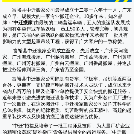
富裕县中迁搬家公司
最早成立于二零一六年十一月，广东
成立早、规模大的一家专业搬迁企业。10多年来，知名品
牌：“
中迁搬家
”由最初的二辆营运车辆，五人的搬运队发展成
为拥有各类作业车辆20台，员工50多人，管理完善，初具规
模，是广东省内的最活跃的搬家物流,近年来承揽了一批具有
影响力的大型起重吊装工程，获得了广大客户的一致称赞。
富裕县中迁搬家
公司成立至今，先后成立：广州天河搬
家、广州海珠搬屋、广州越秀搬屋、广州荔湾搬屋、广州黄埔
搬屋、广州芳村搬屋、广州白云搬屋、广州番禺搬屋，并逐步
把业务延伸到珠三角、广东省乃至全国。
富裕县中迁搬家
公司除拥有货车、平板车、吊机等近两百
台外，更拥有一支纪律严明的搬迁技术人员队伍，成立以来为
省内几百万的市民及企事业单位提供了安全快捷的搬迁服务，
近年来更引进先进的搬迁设备和技术，又为广州各种工厂进行
了一次搬迁，在这次搬迁中，
中迁搬家
搬家公司发挥其科学的
总体指挥、优秀的纪律素质、刻苦耐劳的员工精神、高超的起
重吊装技术以及快捷的搬迁速度这些综合优势。
“
中迁
”招揽及培养了一批工程师及技师，为大量厂矿企业
的精密仪器或“疑难杂症”设备提供周全的吊运服务。“
中迁搬