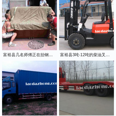
富裕县几名师傅正在抬钢琴上楼
富裕县3吨-12吨的柴油叉车出租