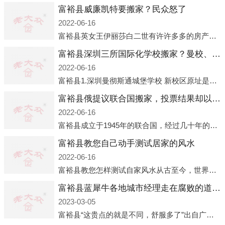
富裕县威廉凯特要搬家？民众怒了
2022-06-16
富裕县英女王伊丽莎白二世有许许多多的房产，遍布英国各地。而作为英女王的亲孙子、未来的英国国王，威廉王子自然也能享受到女王的房产。目前，威廉凯特以及三个孩子有两个经常居住的地点，一处是位于伦敦的肯辛顿宫，一处
富裕县深圳三所国际化学校搬家？曼校、QSI、南山中英文搬走了
2022-06-16
富裕县1.深圳曼彻斯通城堡学校 新校区原址是蛇口国际据悉，此次曼彻斯通城堡学校搬迁到蛇口新校区的开办与蛇口外籍人员子女学校（蛇口国际）有很大的关联。2021年，太子湾实验部就宣布在2022年正式并入蛇口外籍
富裕县俄提议联合国搬家，投票结果却以惨败收场
2022-06-16
富裕县成立于1945年的联合国，经过几十年的发展，如今拥有193个成员国。拥有如此众多会员国的联合国，可以说是世界上最具代表性的国际组织，也是世界上分量最重、有着较高话语权的国际组织。但以美国为首的西方国家
富裕县教您自己动手测试居家的风水
2022-06-16
富裕县教您怎样测试自家风水从古至今，世界各地的人们都在研究人在乾坤中的位置以及它们所形成的关系。通过探究季节转换、星象变化，并且在所观测到的自然规律的指导下，人们开始认识到居住在不同住宅中的人，其一生中的财
富裕县蓝犀牛各地城市经理走在腐败的道路上
2023-03-05
富裕县“这贵点的就是不同，舒服多了”出自广州运营邓经理的口中。2023年开年刚出来，三个司机（加盟蓝犀牛的个人队伍）便请广州经理去佛山娱乐场所大消费了一次，据知悉一晚消费达一万多，由三人平摊费用，燃鹅这样的