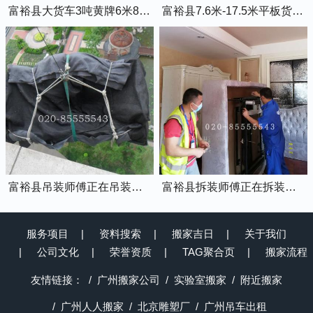
富裕县大货车3吨黄牌6米8的厢式货车
富裕县7.6米-17.5米平板货车出租
富裕县吊装师傅正在吊装物品上楼
富裕县拆装师傅正在拆装家具
服务项目
资料搜索
搬家吉日
关于我们
公司文化
荣誉资质
TAG聚合页
搬家流程
友情链接：
广州搬家公司
实验室搬家
附近搬家
广州人人搬家
北京雕塑厂
广州吊车出租