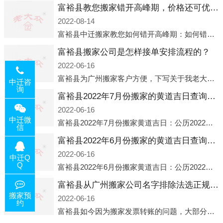
富裕县教您搬家错开高峰期，价格还可优惠！
2022-08-14
富裕县中迁搬家教您如何错开高峰期：如何错开高峰期搬家，中迁搬家做了一些电话数据统计和分析，发现市民中午2点左右访问网站的人是最多的，电话咨询是早上9点左右是最多的，预约搬家周六和周日是最多的，网上QQ微
富裕县搬家公司是怎样接单安排流程的？
2022-06-16
富裕县为广州搬家客户方便，下写关于我老大众搬家公司接单的流程，九条给搬家朋友参考，了解搬家公司工序，免去搬家时的没有准备好的工作，给您及时快速的搬好家。一．电话咨询：专人接待客户电话咨询，初步了解客户搬 家
中迁咨
询
富裕县2022年7月份搬家的黄道吉日查询大全一览表哪天适合搬家好日子
2022-06-16
中迁微
富裕县2022年7月份搬家黄道吉日：公历2022年7月6日 农历六月初八 星期三 冲虎(甲寅)公历2022年7月12日 农历六月十四 星期二 冲猴(庚申)公历2022年7月13日 农历六月十五 星期三 冲鸡
信
富裕县2022年6月份搬家的黄道吉日查询大全一览表哪天适合搬家好日子
2022-06-16
中迁Q
Q
富裕县2022年6月份搬家黄道吉日：公历2022年6月1日 农历五月初三 星期三 冲兔(己卯)公历2022年6月4日 农历五月初六 星期六 冲马(壬午)公历2022年6月8日 农历五月初十 星期三 冲狗(丙
富裕县从广州搬家公司名字排除法选正规公司
搬家预
2022-06-16
约
富裕县如今因为搬家发票转账的问题，大部分搬家公司都已经注册了营业执照，早5年前基本上所谓的搬家公司都是无注册状态也就是无照营业，由于企业注册量大增所以各种企业信息展示平台如雨后春笋般遍地开花，如：天眼查，企