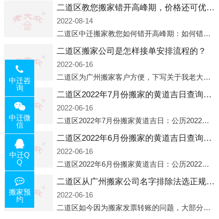
二道区教您搬家错开高峰期，价格还可优惠！
2022-08-14
二道区中迁搬家教您如何错开高峰期：如何错开高峰期搬家，中迁搬家做了一些电话数据统计和分析，发现市民中午2点左右访问网站的人是最多的，电话咨询是早上9点左右是最多的，预约搬家周六和周日是最多的，网上QQ微
二道区搬家公司是怎样接单安排流程的？
2022-06-16
二道区为广州搬家客户方便，下写关于我老大众搬家公司接单的流程，九条给搬家朋友参考，了解搬家公司工序，免去搬家时的没有准备好的工作，给您及时快速的搬好家。一．电话咨询：专人接待客户电话咨询，初步了解客户搬 家
中迁咨
询
二道区2022年7月份搬家的黄道吉日查询大全一览表哪天适合搬家好日子
2022-06-16
中迁微
二道区2022年7月份搬家黄道吉日：公历2022年7月6日 农历六月初八 星期三 冲虎(甲寅)公历2022年7月12日 农历六月十四 星期二 冲猴(庚申)公历2022年7月13日 农历六月十五 星期三 冲鸡
信
二道区2022年6月份搬家的黄道吉日查询大全一览表哪天适合搬家好日子
2022-06-16
中迁Q
Q
二道区2022年6月份搬家黄道吉日：公历2022年6月1日 农历五月初三 星期三 冲兔(己卯)公历2022年6月4日 农历五月初六 星期六 冲马(壬午)公历2022年6月8日 农历五月初十 星期三 冲狗(丙
二道区从广州搬家公司名字排除法选正规公司
搬家预
2022-06-16
约
二道区如今因为搬家发票转账的问题，大部分搬家公司都已经注册了营业执照，早5年前基本上所谓的搬家公司都是无注册状态也就是无照营业，由于企业注册量大增所以各种企业信息展示平台如雨后春笋般遍地开花，如：天眼查，企