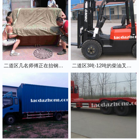
二道区几名师傅正在抬钢琴上楼
二道区3吨-12吨的柴油叉车出租