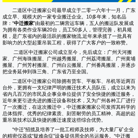
二道区中迁搬家公司
最早成立于二零一六年十一月，广东
成立早、规模大的一家专业搬迁企业。10多年来，知名品
牌：“
中迁搬家
”由最初的二辆营运车辆，五人的搬运队发展成
为拥有各类作业车辆20台，员工50多人，管理完善，初具规
模，是广东省内的最活跃的搬家物流,近年来承揽了一批具有
影响力的大型起重吊装工程，获得了广大客户的一致称赞。
二道区中迁搬家
公司成立至今，先后成立：广州天河搬
家、广州海珠搬屋、广州越秀搬屋、广州荔湾搬屋、广州黄埔
搬屋、广州芳村搬屋、广州白云搬屋、广州番禺搬屋，并逐步
把业务延伸到珠三角、广东省乃至全国。
二道区中迁搬家
公司除拥有货车、平板车、吊机等近两百
台外，更拥有一支纪律严明的搬迁技术人员队伍，成立以来为
省内几百万的市民及企事业单位提供了安全快捷的搬迁服务，
近年来更引进先进的搬迁设备和技术，又为广州各种工厂进行
了一次搬迁，在这次搬迁中，
中迁搬家
搬家公司发挥其科学的
总体指挥、优秀的纪律素质、刻苦耐劳的员工精神、高超的起
重吊装技术以及快捷的搬迁速度这些综合优势。
“
中迁
”招揽及培养了一批工程师及技师，为大量厂矿企业
的精密仪器或“疑难杂症”设备提供周全的吊运服务。“
中迁搬