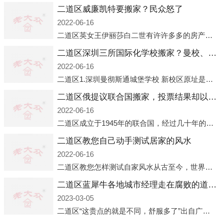
二道区威廉凯特要搬家？民众怒了
2022-06-16
二道区英女王伊丽莎白二世有许许多多的房产，遍布英国各地。而作为英女王的亲孙子、未来的英国国王，威廉王子自然也能享受到女王的房产。目前，威廉凯特以及三个孩子有两个经常居住的地点，一处是位于伦敦的肯辛顿宫，一处
二道区深圳三所国际化学校搬家？曼校、QSI、南山中英文搬走了
2022-06-16
二道区1.深圳曼彻斯通城堡学校 新校区原址是蛇口国际据悉，此次曼彻斯通城堡学校搬迁到蛇口新校区的开办与蛇口外籍人员子女学校（蛇口国际）有很大的关联。2021年，太子湾实验部就宣布在2022年正式并入蛇口外籍
二道区俄提议联合国搬家，投票结果却以惨败收场
2022-06-16
二道区成立于1945年的联合国，经过几十年的发展，如今拥有193个成员国。拥有如此众多会员国的联合国，可以说是世界上最具代表性的国际组织，也是世界上分量最重、有着较高话语权的国际组织。但以美国为首的西方国家
二道区教您自己动手测试居家的风水
2022-06-16
二道区教您怎样测试自家风水从古至今，世界各地的人们都在研究人在乾坤中的位置以及它们所形成的关系。通过探究季节转换、星象变化，并且在所观测到的自然规律的指导下，人们开始认识到居住在不同住宅中的人，其一生中的财
二道区蓝犀牛各地城市经理走在腐败的道路上
2023-03-05
二道区“这贵点的就是不同，舒服多了”出自广州运营邓经理的口中。2023年开年刚出来，三个司机（加盟蓝犀牛的个人队伍）便请广州经理去佛山娱乐场所大消费了一次，据知悉一晚消费达一万多，由三人平摊费用，燃鹅这样的