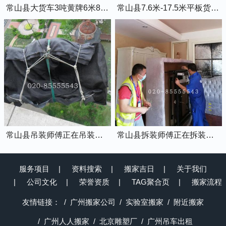
常山县大货车3吨黄牌6米8的厢式货车
常山县7.6米-17.5米平板货车出租
常山县吊装师傅正在吊装物品上楼
常山县拆装师傅正在拆装家具
服务项目
资料搜索
搬家吉日
关于我们
公司文化
荣誉资质
TAG聚合页
搬家流程
友情链接：
广州搬家公司
实验室搬家
附近搬家
广州人人搬家
北京雕塑厂
广州吊车出租