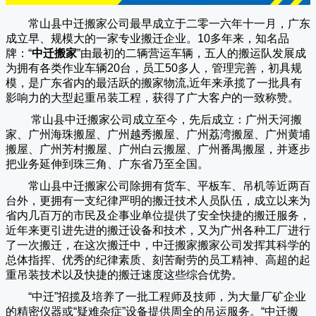
常山县中迁搬家公司
最早成立于二零一六年十一月，广东
成立早、规模大的一家专业搬迁企业。10多年来，知名品
牌：“
中迁搬家
”由最初的二辆营运车辆，五人的搬运队发展成
为拥有各类作业车辆20台，员工50多人，管理完善，初具规
模，是广东省内的最活跃的搬家物流,近年来承揽了一批具有
影响力的大型起重吊装工程，获得了广大客户的一致称赞。
常山县中迁搬家
公司成立至今，先后成立：广州天河搬
家、广州海珠搬屋、广州越秀搬屋、广州荔湾搬屋、广州黄埔
搬屋、广州芳村搬屋、广州白云搬屋、广州番禺搬屋，并逐步
把业务延伸到珠三角、广东省乃至全国。
常山县中迁搬家
公司除拥有货车、平板车、吊机等近两百
台外，更拥有一支纪律严明的搬迁技术人员队伍，成立以来为
省内几百万的市民及企事业单位提供了安全快捷的搬迁服务，
近年来更引进先进的搬迁设备和技术，又为广州各种工厂进行
了一次搬迁，在这次搬迁中，
中迁搬家
搬家公司发挥其科学的
总体指挥、优秀的纪律素质、刻苦耐劳的员工精神、高超的起
重吊装技术以及快捷的搬迁速度这些综合优势。
“
中迁
”招揽及培养了一批工程师及技师，为大量厂矿企业
的精密仪器或“疑难杂症”设备提供周全的吊运服务。“
中迁搬