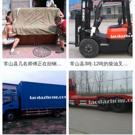
常山县几名师傅正在抬钢琴上楼
常山县3吨-12吨的柴油叉车出租