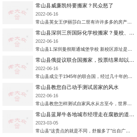
常山县威廉凯特要搬家？民众怒了
2022-06-16
常山县英女王伊丽莎白二世有许许多多的房产，遍布英国各地。而作为英女王的亲孙子、未来的英国国王，威廉王子自然也能享受到女王的房产。目前，威廉凯特以及三个孩子有两个经常居住的地点，一处是位于伦敦的肯辛顿宫，一处
常山县深圳三所国际化学校搬家？曼校、QSI、南山中英文搬走了
2022-06-16
常山县1.深圳曼彻斯通城堡学校 新校区原址是蛇口国际据悉，此次曼彻斯通城堡学校搬迁到蛇口新校区的开办与蛇口外籍人员子女学校（蛇口国际）有很大的关联。2021年，太子湾实验部就宣布在2022年正式并入蛇口外籍
常山县俄提议联合国搬家，投票结果却以惨败收场
2022-06-16
常山县成立于1945年的联合国，经过几十年的发展，如今拥有193个成员国。拥有如此众多会员国的联合国，可以说是世界上最具代表性的国际组织，也是世界上分量最重、有着较高话语权的国际组织。但以美国为首的西方国家
常山县教您自己动手测试居家的风水
2022-06-16
常山县教您怎样测试自家风水从古至今，世界各地的人们都在研究人在乾坤中的位置以及它们所形成的关系。通过探究季节转换、星象变化，并且在所观测到的自然规律的指导下，人们开始认识到居住在不同住宅中的人，其一生中的财
常山县蓝犀牛各地城市经理走在腐败的道路上
2023-03-05
常山县“这贵点的就是不同，舒服多了”出自广州运营邓经理的口中。2023年开年刚出来，三个司机（加盟蓝犀牛的个人队伍）便请广州经理去佛山娱乐场所大消费了一次，据知悉一晚消费达一万多，由三人平摊费用，燃鹅这样的