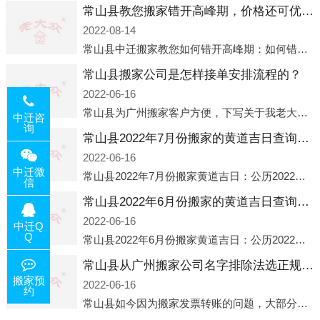
常山县教您搬家错开高峰期，价格还可优惠！
2022-08-14
常山县中迁搬家教您如何错开高峰期：如何错开高峰期搬家，中迁搬家做了一些电话数据统计和分析，发现市民中午2点左右访问网站的人是最多的，电话咨询是早上9点左右是最多的，预约搬家周六和周日是最多的，网上QQ微
常山县搬家公司是怎样接单安排流程的？
2022-06-16
常山县为广州搬家客户方便，下写关于我老大众搬家公司接单的流程，九条给搬家朋友参考，了解搬家公司工序，免去搬家时的没有准备好的工作，给您及时快速的搬好家。一．电话咨询：专人接待客户电话咨询，初步了解客户搬 家
中迁咨
询
常山县2022年7月份搬家的黄道吉日查询大全一览表哪天适合搬家好日子
2022-06-16
中迁微
常山县2022年7月份搬家黄道吉日：公历2022年7月6日 农历六月初八 星期三 冲虎(甲寅)公历2022年7月12日 农历六月十四 星期二 冲猴(庚申)公历2022年7月13日 农历六月十五 星期三 冲鸡
信
常山县2022年6月份搬家的黄道吉日查询大全一览表哪天适合搬家好日子
2022-06-16
中迁Q
Q
常山县2022年6月份搬家黄道吉日：公历2022年6月1日 农历五月初三 星期三 冲兔(己卯)公历2022年6月4日 农历五月初六 星期六 冲马(壬午)公历2022年6月8日 农历五月初十 星期三 冲狗(丙
常山县从广州搬家公司名字排除法选正规公司
搬家预
2022-06-16
约
常山县如今因为搬家发票转账的问题，大部分搬家公司都已经注册了营业执照，早5年前基本上所谓的搬家公司都是无注册状态也就是无照营业，由于企业注册量大增所以各种企业信息展示平台如雨后春笋般遍地开花，如：天眼查，企