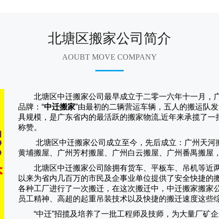
北塘区搬家公司简介
AOUBT MOVE COMPANY
北塘区中迁搬家公司
最早成立于二零一六年十一月，
品牌：“
中迁搬家
”由最初的二辆营运车辆，五人的搬运队发
具规模，是广东省内的最活跃的搬家物流,近年来承揽了一
称赞。
北塘区中迁搬家
公司成立至今，先后成立：广州天河
黄埔搬屋、广州芳村搬屋、广州白云搬屋、广州番禺搬屋
北塘区中迁搬家
公司除拥有货车、平板车、吊机等近
以来为省内几百万的市民及企事业单位提供了安全快捷的
各种工厂进行了一次搬迁，在这次搬迁中，
中迁搬家
搬家
员工精神、高超的起重吊装技术以及快捷的搬迁速度这些
“
中迁
”招揽及培养了一批工程师及技师，为大量厂矿企