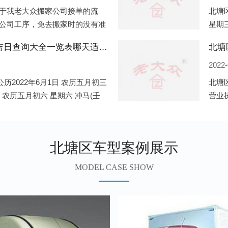
于我老大众搬家公司接单的流
北塘区
公司工序，免去搬家时的没有准
星期三
。一．电话咨询：专人接待客户
申)公
北塘区2022年6月份搬家的黄道吉日查询大全一览表哪天适合搬家好日子
北塘
2022-
历2022年6月1日 农历五月初三
北塘
日 农历五月初六 星期六 冲马(壬
营业
 星期三 冲狗(丙
营业
遍地
北塘区车型案例展示
MODEL CASE SHOW