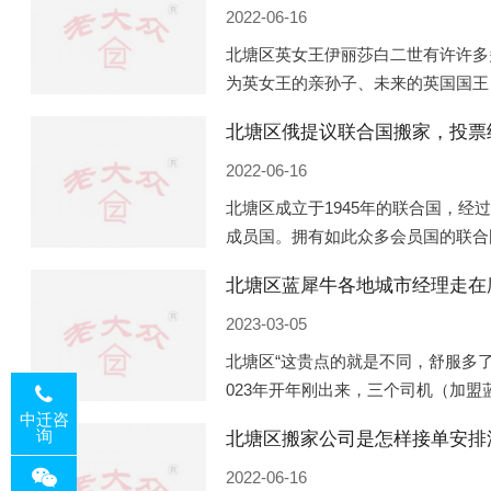
2022-06-16
北塘区英女王伊丽莎白二世有许许多
为英女王的亲孙子、未来的英国国王
的房产。目前，威廉凯特以及三个孩
北塘区俄提议联合国搬家，投票
是位于伦敦的肯辛顿宫，一处
2022-06-16
北塘区成立于1945年的联合国，经
成员国。拥有如此众多会员国的联合
的国际组织，也是世界上分量最重、
北塘区蓝犀牛各地城市经理走在
以美国为首的西方国家
2023-03-05
北塘区“这贵点的就是不同，舒服多了
023年开年刚出来，三个司机（加
理去佛山娱乐场所大消费了一次，据
中迁咨
询
北塘区搬家公司是怎样接单安排
平摊费用，燃鹅这样的
2022-06-16