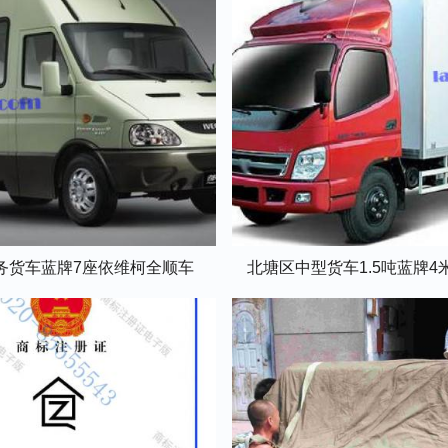
务货车蓝牌7座依维柯全顺车
北塘区中型货车1.5吨蓝牌4