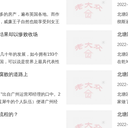
2022-
多的房产，遍布英国各地。而作
北塘
，威廉王子自然也能享受到女王
彻斯
子有两个经常居住的地点，一处
（蛇
结果却以惨败收场
北塘
正式
2022-
过几十年的发展，如今拥有193个
北塘
国，可以说是世界上最具代表性
在乾
有着较高话语权的国际组织。但
化，
腐败的道路上
北塘
同住
2022-
”出自广州运营邓经理的口中。2
北塘
盟蓝犀牛的个人队伍）便请广州经
家做
知悉一晚消费达一万多，由三人
是最
流程的？
最多
2022-