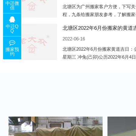
中迁微
北塘区为广州搬家客户方便，下写关
信
程，九条给搬家朋友参考，了解搬家
备好的工作，给您及时快速的搬好家
中迁Q
电话咨询，初步了解客户搬 家
Q
2022-06-16
北塘区2022年6月份搬家黄道吉日：公
搬家预
约
星期三 冲兔(己卯)公历2022年6月4
午)公历2022年6月8日 农历五月初十