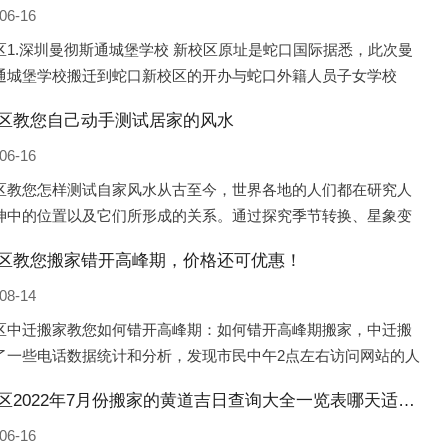
06-16
区1.深圳曼彻斯通城堡学校 新校区原址是蛇口国际据悉，此次曼
通城堡学校搬迁到蛇口新校区的开办与蛇口外籍人员子女学校
口国际）有很大的关联。2021年，太子湾实验部就宣布在2022年
区教您自己动手测试居家的风水
并入蛇口外籍
06-16
区教您怎样测试自家风水从古至今，世界各地的人们都在研究人
坤中的位置以及它们所形成的关系。通过探究季节转换、星象变
并且在所观测到的自然规律的指导下，人们开始认识到居住在不
区教您搬家错开高峰期，价格还可优惠！
宅中的人，其一生中的财
08-14
区中迁搬家教您如何错开高峰期：如何错开高峰期搬家，中迁搬
了一些电话数据统计和分析，发现市民中午2点左右访问网站的人
多的，电话咨询是早上9点左右是最多的，预约搬家周六和周日是
北塘区2022年7月份搬家的黄道吉日查询大全一览表哪天适合搬家好日子
的，网上QQ微
06-16