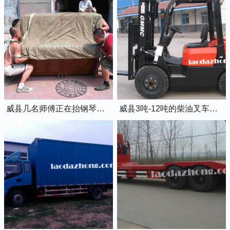
威县几名师傅正在抬钢琴上楼
威县3吨-12吨的柴油叉车出租