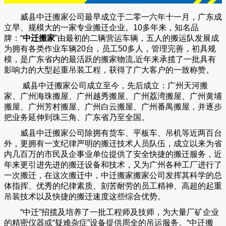
威县中迁搬家公司
最早成立于二零一六年十一月，广东成
立早、规模大的一家专业搬迁企业。10多年来，知名品
牌：“
中迁搬家
”由最初的二辆营运车辆，五人的搬运队发展成
为拥有各类作业车辆20台，员工50多人，管理完善，初具规
模，是广东省内的最活跃的搬家物流,近年来承揽了一批具有
影响力的大型起重吊装工程，获得了广大客户的一致称赞。
威县中迁搬家
公司成立至今，先后成立：广州天河搬
家、广州海珠搬屋、广州越秀搬屋、广州荔湾搬屋、广州黄埔
搬屋、广州芳村搬屋、广州白云搬屋、广州番禺搬屋，并逐步
把业务延伸到珠三角、广东省乃至全国。
威县中迁搬家
公司除拥有货车、平板车、吊机等近两百台
外，更拥有一支纪律严明的搬迁技术人员队伍，成立以来为省
内几百万的市民及企事业单位提供了安全快捷的搬迁服务，近
年来更引进先进的搬迁设备和技术，又为广州各种工厂进行了
一次搬迁，在这次搬迁中，
中迁搬家
搬家公司发挥其科学的总
体指挥、优秀的纪律素质、刻苦耐劳的员工精神、高超的起重
吊装技术以及快捷的搬迁速度这些综合优势。
“
中迁
”招揽及培养了一批工程师及技师，为大量厂矿企业
的精密仪器或“疑难杂症”设备提供周全的吊运服务。“
中迁搬