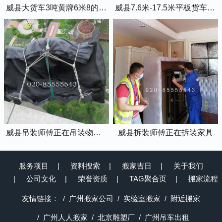
威县大货车3吨黄牌6米8的厢式货车
威县7.6米-17.5米平板货车出租
威县吊装师傅正在吊装物品上楼
威县拆装师傅正在拆装家具
服务项目
资料搜索
搬家吉日
关于我们
公司文化
荣誉资质
TAG聚合页
搬家流程
友情链接：
广州搬家公司
实验室搬家
附近搬家
广州人人搬家
北京雕塑厂
广州吊车出租