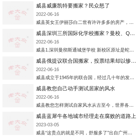
威县威廉凯特要搬家？民众怒了
2022-06-16
威县英女王伊丽莎白二世有许许多多的房产，遍布英国各地。而作为英女王的亲孙子、未来的英国国王，威廉王子自然也能享受到女王的房产。目前，威廉凯特以及三个孩子有两个经常居住的地点，一处是位于伦敦的肯辛顿宫，一处
威县深圳三所国际化学校搬家？曼校、QSI、南山中英文搬走了
2022-06-16
威县1.深圳曼彻斯通城堡学校 新校区原址是蛇口国际据悉，此次曼彻斯通城堡学校搬迁到蛇口新校区的开办与蛇口外籍人员子女学校（蛇口国际）有很大的关联。2021年，太子湾实验部就宣布在2022年正式并入蛇口外籍
威县俄提议联合国搬家，投票结果却以惨败收场
2022-06-16
威县成立于1945年的联合国，经过几十年的发展，如今拥有193个成员国。拥有如此众多会员国的联合国，可以说是世界上最具代表性的国际组织，也是世界上分量最重、有着较高话语权的国际组织。但以美国为首的西方国家
威县教您自己动手测试居家的风水
2022-06-16
威县教您怎样测试自家风水从古至今，世界各地的人们都在研究人在乾坤中的位置以及它们所形成的关系。通过探究季节转换、星象变化，并且在所观测到的自然规律的指导下，人们开始认识到居住在不同住宅中的人，其一生中的财
威县蓝犀牛各地城市经理走在腐败的道路上
2023-03-05
威县“这贵点的就是不同，舒服多了”出自广州运营邓经理的口中。2023年开年刚出来，三个司机（加盟蓝犀牛的个人队伍）便请广州经理去佛山娱乐场所大消费了一次，据知悉一晚消费达一万多，由三人平摊费用，燃鹅这样的