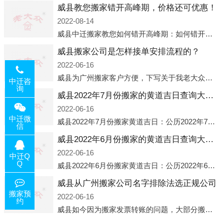
威县教您搬家错开高峰期，价格还可优惠！
2022-08-14
威县中迁搬家教您如何错开高峰期：如何错开高峰期搬家，中迁搬家做了一些电话数据统计和分析，发现市民中午2点左右访问网站的人是最多的，电话咨询是早上9点左右是最多的，预约搬家周六和周日是最多的，网上QQ微
威县搬家公司是怎样接单安排流程的？
2022-06-16
威县为广州搬家客户方便，下写关于我老大众搬家公司接单的流程，九条给搬家朋友参考，了解搬家公司工序，免去搬家时的没有准备好的工作，给您及时快速的搬好家。一．电话咨询：专人接待客户电话咨询，初步了解客户搬 家
中迁咨
询
威县2022年7月份搬家的黄道吉日查询大全一览表哪天适合搬家好日子
2022-06-16
中迁微
威县2022年7月份搬家黄道吉日：公历2022年7月6日 农历六月初八 星期三 冲虎(甲寅)公历2022年7月12日 农历六月十四 星期二 冲猴(庚申)公历2022年7月13日 农历六月十五 星期三 冲鸡
信
威县2022年6月份搬家的黄道吉日查询大全一览表哪天适合搬家好日子
2022-06-16
中迁Q
Q
威县2022年6月份搬家黄道吉日：公历2022年6月1日 农历五月初三 星期三 冲兔(己卯)公历2022年6月4日 农历五月初六 星期六 冲马(壬午)公历2022年6月8日 农历五月初十 星期三 冲狗(丙
威县从广州搬家公司名字排除法选正规公司
搬家预
2022-06-16
约
威县如今因为搬家发票转账的问题，大部分搬家公司都已经注册了营业执照，早5年前基本上所谓的搬家公司都是无注册状态也就是无照营业，由于企业注册量大增所以各种企业信息展示平台如雨后春笋般遍地开花，如：天眼查，企