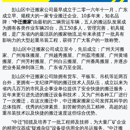
彭山区中迁搬家公司
最早成立于二零一六年十一月，广东
成立早、规模大的一家专业搬迁企业。10多年来，知名品
牌：“
中迁搬家
”由最初的二辆营运车辆，五人的搬运队发展成
为拥有各类作业车辆20台，员工50多人，管理完善，初具规
模，是广东省内的最活跃的搬家物流,近年来承揽了一批具有
影响力的大型起重吊装工程，获得了广大客户的一致称赞。
彭山区中迁搬家
公司成立至今，先后成立：广州天河搬
家、广州海珠搬屋、广州越秀搬屋、广州荔湾搬屋、广州黄埔
搬屋、广州芳村搬屋、广州白云搬屋、广州番禺搬屋，并逐步
把业务延伸到珠三角、广东省乃至全国。
彭山区中迁搬家
公司除拥有货车、平板车、吊机等近两百
台外，更拥有一支纪律严明的搬迁技术人员队伍，成立以来为
省内几百万的市民及企事业单位提供了安全快捷的搬迁服务，
近年来更引进先进的搬迁设备和技术，又为广州各种工厂进行
了一次搬迁，在这次搬迁中，
中迁搬家
搬家公司发挥其科学的
总体指挥、优秀的纪律素质、刻苦耐劳的员工精神、高超的起
重吊装技术以及快捷的搬迁速度这些综合优势。
“
中迁
”招揽及培养了一批工程师及技师，为大量厂矿企业
的精密仪器或“疑难杂症”设备提供周全的吊运服务。“
中迁搬