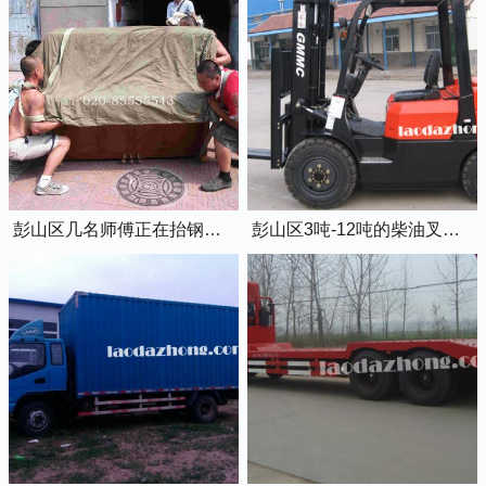
彭山区几名师傅正在抬钢琴上楼
彭山区3吨-12吨的柴油叉车出租