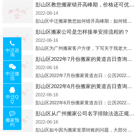
彭山区教您搬家错开高峰期，价格还可优惠！
2022-08-14
彭山区中迁搬家教您如何错开高峰期：如何错开高峰期搬家，中迁搬家做了一些电话数据统计和分析，发现市民中午2点左右访问网站的人是最多的，电话咨询是早上9点左右是最多的，预约搬家周六和周日是最多的，网上QQ微
彭山区搬家公司是怎样接单安排流程的？
2022-06-16
彭山区为广州搬家客户方便，下写关于我老大众搬家公司接单的流程，九条给搬家朋友参考，了解搬家公司工序，免去搬家时的没有准备好的工作，给您及时快速的搬好家。一．电话咨询：专人接待客户电话咨询，初步了解客户搬 家
中迁咨
询
彭山区2022年7月份搬家的黄道吉日查询大全一览表哪天适合搬家好日子
2022-06-16
中迁微
彭山区2022年7月份搬家黄道吉日：公历2022年7月6日 农历六月初八 星期三 冲虎(甲寅)公历2022年7月12日 农历六月十四 星期二 冲猴(庚申)公历2022年7月13日 农历六月十五 星期三 冲鸡
信
彭山区2022年6月份搬家的黄道吉日查询大全一览表哪天适合搬家好日子
2022-06-16
中迁Q
Q
彭山区2022年6月份搬家黄道吉日：公历2022年6月1日 农历五月初三 星期三 冲兔(己卯)公历2022年6月4日 农历五月初六 星期六 冲马(壬午)公历2022年6月8日 农历五月初十 星期三 冲狗(丙
彭山区从广州搬家公司名字排除法选正规公司
搬家预
2022-06-16
约
彭山区如今因为搬家发票转账的问题，大部分搬家公司都已经注册了营业执照，早5年前基本上所谓的搬家公司都是无注册状态也就是无照营业，由于企业注册量大增所以各种企业信息展示平台如雨后春笋般遍地开花，如：天眼查，企