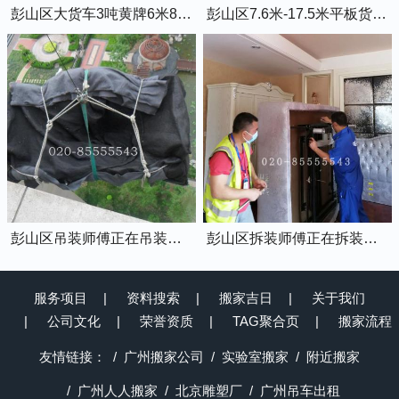
彭山区大货车3吨黄牌6米8的厢式货车
彭山区7.6米-17.5米平板货车出租
彭山区吊装师傅正在吊装物品上楼
彭山区拆装师傅正在拆装家具
服务项目
资料搜索
搬家吉日
关于我们
公司文化
荣誉资质
TAG聚合页
搬家流程
友情链接：
广州搬家公司
实验室搬家
附近搬家
广州人人搬家
北京雕塑厂
广州吊车出租