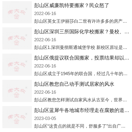
彭山区威廉凯特要搬家？民众怒了
2022-06-16
彭山区英女王伊丽莎白二世有许许多多的房产，遍布英国各地。而作为英女王的亲孙子、未来的英国国王，威廉王子自然也能享受到女王的房产。目前，威廉凯特以及三个孩子有两个经常居住的地点，一处是位于伦敦的肯辛顿宫，一处
彭山区深圳三所国际化学校搬家？曼校、QSI、南山中英文搬走了
2022-06-16
彭山区1.深圳曼彻斯通城堡学校 新校区原址是蛇口国际据悉，此次曼彻斯通城堡学校搬迁到蛇口新校区的开办与蛇口外籍人员子女学校（蛇口国际）有很大的关联。2021年，太子湾实验部就宣布在2022年正式并入蛇口外籍
彭山区俄提议联合国搬家，投票结果却以惨败收场
2022-06-16
彭山区成立于1945年的联合国，经过几十年的发展，如今拥有193个成员国。拥有如此众多会员国的联合国，可以说是世界上最具代表性的国际组织，也是世界上分量最重、有着较高话语权的国际组织。但以美国为首的西方国家
彭山区教您自己动手测试居家的风水
2022-06-16
彭山区教您怎样测试自家风水从古至今，世界各地的人们都在研究人在乾坤中的位置以及它们所形成的关系。通过探究季节转换、星象变化，并且在所观测到的自然规律的指导下，人们开始认识到居住在不同住宅中的人，其一生中的财
彭山区蓝犀牛各地城市经理走在腐败的道路上
2023-03-05
彭山区“这贵点的就是不同，舒服多了”出自广州运营邓经理的口中。2023年开年刚出来，三个司机（加盟蓝犀牛的个人队伍）便请广州经理去佛山娱乐场所大消费了一次，据知悉一晚消费达一万多，由三人平摊费用，燃鹅这样的