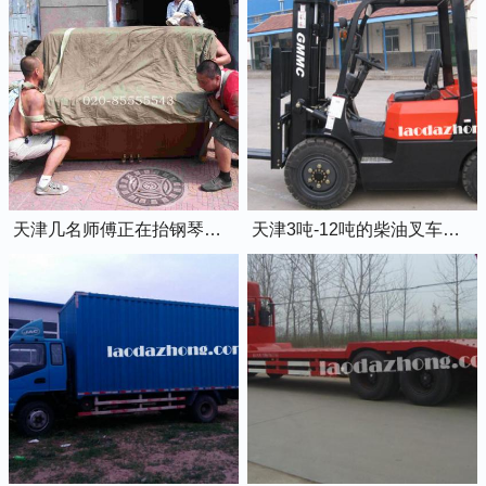
天津几名师傅正在抬钢琴上楼
天津3吨-12吨的柴油叉车出租