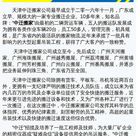
天津中迁搬家公司
最早成立于二零一六年十一月，广东成
立早、规模大的一家专业搬迁企业。10多年来，知名品
牌：“
中迁搬家
”由最初的二辆营运车辆，五人的搬运队发展成
为拥有各类作业车辆20台，员工50多人，管理完善，初具规
模，是广东省内的最活跃的搬家物流,近年来承揽了一批具有
影响力的大型起重吊装工程，获得了广大客户的一致称赞。
天津中迁搬家
公司成立至今，先后成立：广州天河搬
家、广州海珠搬屋、广州越秀搬屋、广州荔湾搬屋、广州黄埔
搬屋、广州芳村搬屋、广州白云搬屋、广州番禺搬屋，并逐步
把业务延伸到珠三角、广东省乃至全国。
天津中迁搬家
公司除拥有货车、平板车、吊机等近两百台
外，更拥有一支纪律严明的搬迁技术人员队伍，成立以来为省
内几百万的市民及企事业单位提供了安全快捷的搬迁服务，近
年来更引进先进的搬迁设备和技术，又为广州各种工厂进行了
一次搬迁，在这次搬迁中，
中迁搬家
搬家公司发挥其科学的总
体指挥、优秀的纪律素质、刻苦耐劳的员工精神、高超的起重
吊装技术以及快捷的搬迁速度这些综合优势。
“
中迁
”招揽及培养了一批工程师及技师，为大量厂矿企业
的精密仪器或“疑难杂症”设备提供周全的吊运服务。“
中迁搬