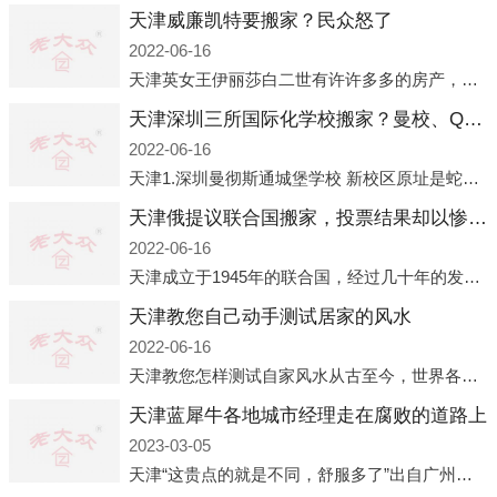
天津威廉凯特要搬家？民众怒了
2022-06-16
天津英女王伊丽莎白二世有许许多多的房产，遍布英国各地。而作为英女王的亲孙子、未来的英国国王，威廉王子自然也能享受到女王的房产。目前，威廉凯特以及三个孩子有两个经常居住的地点，一处是位于伦敦的肯辛顿宫，一处
天津深圳三所国际化学校搬家？曼校、QSI、南山中英文搬走了
2022-06-16
天津1.深圳曼彻斯通城堡学校 新校区原址是蛇口国际据悉，此次曼彻斯通城堡学校搬迁到蛇口新校区的开办与蛇口外籍人员子女学校（蛇口国际）有很大的关联。2021年，太子湾实验部就宣布在2022年正式并入蛇口外籍
天津俄提议联合国搬家，投票结果却以惨败收场
2022-06-16
天津成立于1945年的联合国，经过几十年的发展，如今拥有193个成员国。拥有如此众多会员国的联合国，可以说是世界上最具代表性的国际组织，也是世界上分量最重、有着较高话语权的国际组织。但以美国为首的西方国家
天津教您自己动手测试居家的风水
2022-06-16
天津教您怎样测试自家风水从古至今，世界各地的人们都在研究人在乾坤中的位置以及它们所形成的关系。通过探究季节转换、星象变化，并且在所观测到的自然规律的指导下，人们开始认识到居住在不同住宅中的人，其一生中的财
天津蓝犀牛各地城市经理走在腐败的道路上
2023-03-05
天津“这贵点的就是不同，舒服多了”出自广州运营邓经理的口中。2023年开年刚出来，三个司机（加盟蓝犀牛的个人队伍）便请广州经理去佛山娱乐场所大消费了一次，据知悉一晚消费达一万多，由三人平摊费用，燃鹅这样的