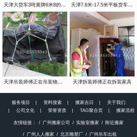
天津大货车3吨黄牌6米8的厢式货车
天津7.6米-17.5米平板货车出租
天津吊装师傅正在吊装物品上楼
天津拆装师傅正在拆装家具
服务项目
资料搜索
搬家吉日
关于我们
公司文化
荣誉资质
TAG聚合页
搬家流程
友情链接：
广州搬家公司
实验室搬家
附近搬家
广州人人搬家
北京雕塑厂
广州吊车出租