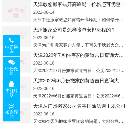
天津教您搬家错开高峰期，价格还可优惠！
2022-08-14
天津中迁搬家教您如何错开高峰期：如何错开高峰期搬家，中迁搬家做了一些电话数据统计和分析，发现市民中午2点左右访问网站的人是最多的，电话咨询是早上9点左右是最多的，预约搬家周六和周日是最多的，网上QQ微
天津搬家公司是怎样接单安排流程的？
2022-06-16
天津为广州搬家客户方便，下写关于我老大众搬家公司接单的流程，九条给搬家朋友参考，了解搬家公司工序，免去搬家时的没有准备好的工作，给您及时快速的搬好家。一．电话咨询：专人接待客户电话咨询，初步了解客户搬 家
中迁咨
询
天津2022年7月份搬家的黄道吉日查询大全一览表哪天适合搬家好日子
2022-06-16
中迁微
天津2022年7月份搬家黄道吉日：公历2022年7月6日 农历六月初八 星期三 冲虎(甲寅)公历2022年7月12日 农历六月十四 星期二 冲猴(庚申)公历2022年7月13日 农历六月十五 星期三 冲鸡
信
天津2022年6月份搬家的黄道吉日查询大全一览表哪天适合搬家好日子
2022-06-16
中迁Q
Q
天津2022年6月份搬家黄道吉日：公历2022年6月1日 农历五月初三 星期三 冲兔(己卯)公历2022年6月4日 农历五月初六 星期六 冲马(壬午)公历2022年6月8日 农历五月初十 星期三 冲狗(丙
天津从广州搬家公司名字排除法选正规公司
搬家预
2022-06-16
约
天津如今因为搬家发票转账的问题，大部分搬家公司都已经注册了营业执照，早5年前基本上所谓的搬家公司都是无注册状态也就是无照营业，由于企业注册量大增所以各种企业信息展示平台如雨后春笋般遍地开花，如：天眼查，企