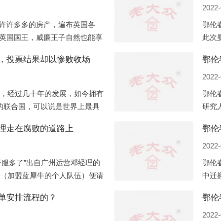
2022-
许许多多的房产，遍布英国各
鄂伦
英国国王，威廉王子自然也能享
此次
及三个孩子有两个经常居住的地
学校
，投票结果却以惨败收场
鄂伦
处
22
2022-
国，经过几十年的发展，如今拥有
鄂伦
国的联合国，可以说是世界上最具
研究
最重、有着较高话语权的国际组
星象
理走在腐败的道路上
鄂伦
住在
2022-
舒服多了”出自广州运营邓经理的
鄂伦
机（加盟蓝犀牛的个人队伍）便请
中迁
次，据知悉一晚消费达一万多，
站的
单安排流程的？
周日
2022-