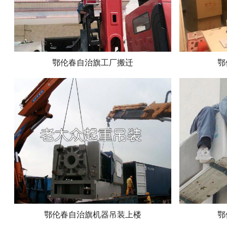
鄂伦春自治旗工厂搬迁
鄂
鄂伦春自治旗机器吊装上楼
鄂