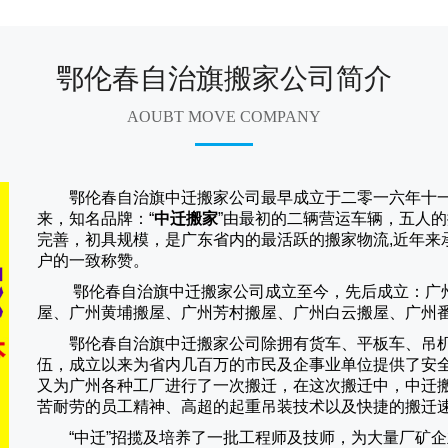
鄂伦春自治旗搬家公司简介
AOUBT MOVE COMPANY
鄂伦春自治旗中迁搬家公司
最早成立于二零一六年十
来，知名品牌：“
中迁搬家
”由最初的二辆营运车辆，五人的
完善，初具规模，是广东省内的最活跃的搬家物流,近年来
户的一致称赞。
鄂伦春自治旗中迁搬家
公司成立至今，先后成立：广
屋、广州黄埔搬屋、广州芳村搬屋、广州白云搬屋、广州
鄂伦春自治旗中迁搬家
公司除拥有货车、平板车、吊
伍，成立以来为省内几百万的市民及企事业单位提供了安
又为广州各种工厂进行了一次搬迁，在这次搬迁中，
中迁
苦耐劳的员工精神、高超的起重吊装技术以及快捷的搬迁
“
中迁
”招揽及培养了一批工程师及技师，为大量厂矿企