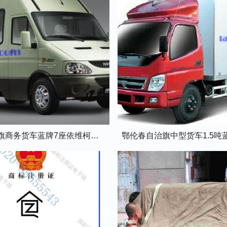
鄂伦春自治旗商务货车蓝牌7座依维柯全顺车