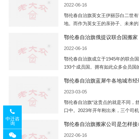
2022-06-16
鄂伦春自治旗英女王伊丽莎白二世有
地。而作为英女王的亲孙子、未来的
受到女王的房产。目前，威廉凯特以
鄂伦春自治旗俄提议联合国搬家
点，一处是位于伦敦的肯辛顿宫，一
2022-06-16
鄂伦春自治旗成立于1945年的联合
193个成员国。拥有如此众多会员
代表性的国际组织，也是世界上分量
鄂伦春自治旗蓝犀牛各地城市经
织。但以美国为首的西方国家
2023-03-05
鄂伦春自治旗“这贵点的就是不同，
口中。2023年开年刚出来，三个司
广州经理去佛山娱乐场所大消费了一
中迁咨
询
鄂伦春自治旗搬家公司是怎样接
由三人平摊费用，燃鹅这样的
2022-06-16