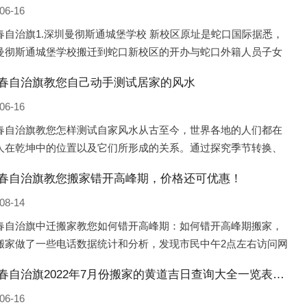
06-16
春自治旗1.深圳曼彻斯通城堡学校 新校区原址是蛇口国际据悉，
曼彻斯通城堡学校搬迁到蛇口新校区的开办与蛇口外籍人员子女
（蛇口国际）有很大的关联。2021年，太子湾实验部就宣布在20
春自治旗教您自己动手测试居家的风水
年正式并入蛇口外籍
06-16
春自治旗教您怎样测试自家风水从古至今，世界各地的人们都在
人在乾坤中的位置以及它们所形成的关系。通过探究季节转换、
变化，并且在所观测到的自然规律的指导下，人们开始认识到居
春自治旗教您搬家错开高峰期，价格还可优惠！
不同住宅中的人，其一生中的财
08-14
春自治旗中迁搬家教您如何错开高峰期：如何错开高峰期搬家，
搬家做了一些电话数据统计和分析，发现市民中午2点左右访问网
人是最多的，电话咨询是早上9点左右是最多的，预约搬家周六和
鄂伦春自治旗2022年7月份搬家的黄道吉日查询大全一览表哪天适合搬家好日子
是最多的，网上QQ微
06-16