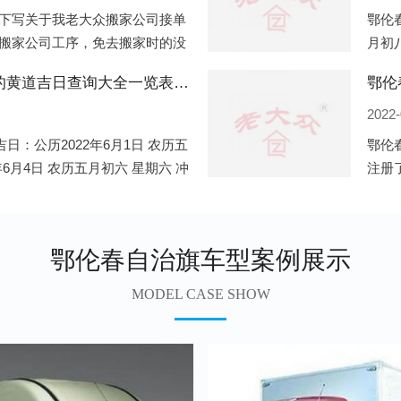
下写关于我老大众搬家公司接单
鄂伦春
搬家公司工序，免去搬家时的没
月初八
好家。一．电话咨询：专人接待
冲猴(
鄂伦春自治旗2022年6月份搬家的黄道吉日查询大全一览表哪天适合搬家好日子
鄂伦
2022-
日：公历2022年6月1日 农历五
鄂伦
年6月4日 农历五月初六 星期六 冲
注册
月初十 星期三 冲狗(丙
是无
春笋
鄂伦春自治旗车型案例展示
MODEL CASE SHOW