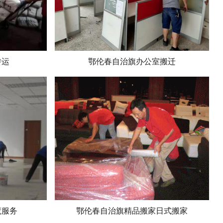
转运
鄂伦春自治旗办公室搬迁
荒服务
鄂伦春自治旗精品搬家日式搬家