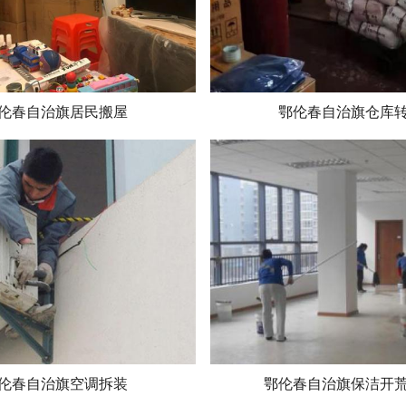
伦春自治旗居民搬屋
鄂伦春自治旗仓库
伦春自治旗空调拆装
鄂伦春自治旗保洁开