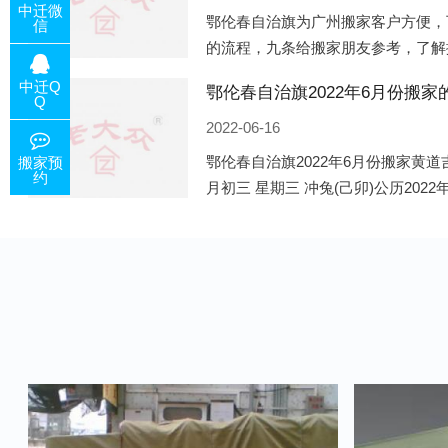
中迁微
鄂伦春自治旗为广州搬家客户方便，
信
的流程，九条给搬家朋友参考，了解
有准备好的工作，给您及时快速的搬
中迁Q
客户电话咨询，初步了解客户搬 家
Q
2022-06-16
鄂伦春自治旗2022年6月份搬家黄道吉
搬家预
约
月初三 星期三 冲兔(己卯)公历2022
马(壬午)公历2022年6月8日 农历五