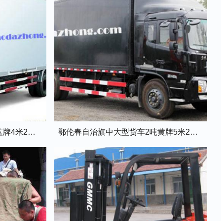
鄂伦春自治旗中型货车1.5吨蓝牌4米2厢式货车
鄂伦春自治旗中大型货车2吨黄牌5米2厢式货车