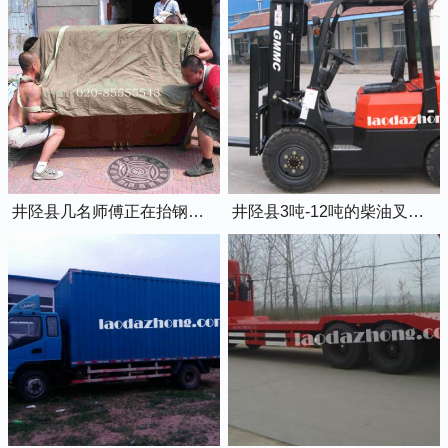
井陉县几名师傅正在抬钢琴上楼
井陉县3吨-12吨的柴油叉车出租