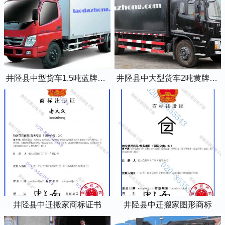
井陉县中型货车1.5吨蓝牌4米2厢式货车
井陉县中大型货车2吨黄牌5米2厢式货车
井陉县中迁搬家商标证书
井陉县中迁搬家图形商标