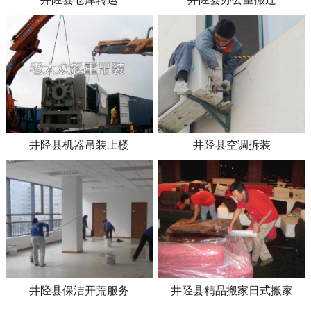
井陉县机器吊装上楼
井陉县空调拆装
井陉县保洁开荒服务
井陉县精品搬家日式搬家