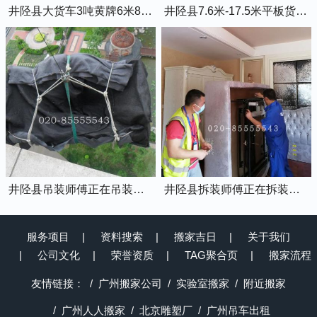
井陉县大货车3吨黄牌6米8的厢式货车
井陉县7.6米-17.5米平板货车出租
井陉县吊装师傅正在吊装物品上楼
井陉县拆装师傅正在拆装家具
服务项目
资料搜索
搬家吉日
关于我们
公司文化
荣誉资质
TAG聚合页
搬家流程
友情链接：
广州搬家公司
实验室搬家
附近搬家
广州人人搬家
北京雕塑厂
广州吊车出租