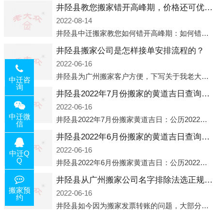
井陉县教您搬家错开高峰期，价格还可优惠！
2022-08-14
井陉县中迁搬家教您如何错开高峰期：如何错开高峰期搬家，中迁搬家做了一些电话数据统计和分析，发现市民中午2点左右访问网站的人是最多的，电话咨询是早上9点左右是最多的，预约搬家周六和周日是最多的，网上QQ微
井陉县搬家公司是怎样接单安排流程的？
2022-06-16
井陉县为广州搬家客户方便，下写关于我老大众搬家公司接单的流程，九条给搬家朋友参考，了解搬家公司工序，免去搬家时的没有准备好的工作，给您及时快速的搬好家。一．电话咨询：专人接待客户电话咨询，初步了解客户搬 家
中迁咨
询
井陉县2022年7月份搬家的黄道吉日查询大全一览表哪天适合搬家好日子
2022-06-16
中迁微
井陉县2022年7月份搬家黄道吉日：公历2022年7月6日 农历六月初八 星期三 冲虎(甲寅)公历2022年7月12日 农历六月十四 星期二 冲猴(庚申)公历2022年7月13日 农历六月十五 星期三 冲鸡
信
井陉县2022年6月份搬家的黄道吉日查询大全一览表哪天适合搬家好日子
2022-06-16
中迁Q
Q
井陉县2022年6月份搬家黄道吉日：公历2022年6月1日 农历五月初三 星期三 冲兔(己卯)公历2022年6月4日 农历五月初六 星期六 冲马(壬午)公历2022年6月8日 农历五月初十 星期三 冲狗(丙
井陉县从广州搬家公司名字排除法选正规公司
搬家预
2022-06-16
约
井陉县如今因为搬家发票转账的问题，大部分搬家公司都已经注册了营业执照，早5年前基本上所谓的搬家公司都是无注册状态也就是无照营业，由于企业注册量大增所以各种企业信息展示平台如雨后春笋般遍地开花，如：天眼查，企