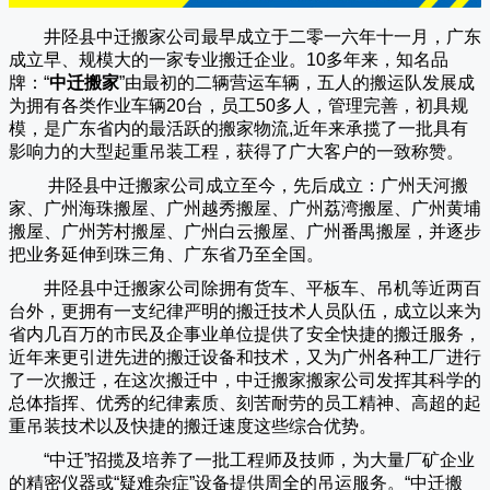
井陉县中迁搬家公司
最早成立于二零一六年十一月，广东
成立早、规模大的一家专业搬迁企业。10多年来，知名品
牌：“
中迁搬家
”由最初的二辆营运车辆，五人的搬运队发展成
为拥有各类作业车辆20台，员工50多人，管理完善，初具规
模，是广东省内的最活跃的搬家物流,近年来承揽了一批具有
影响力的大型起重吊装工程，获得了广大客户的一致称赞。
井陉县中迁搬家
公司成立至今，先后成立：广州天河搬
家、广州海珠搬屋、广州越秀搬屋、广州荔湾搬屋、广州黄埔
搬屋、广州芳村搬屋、广州白云搬屋、广州番禺搬屋，并逐步
把业务延伸到珠三角、广东省乃至全国。
井陉县中迁搬家
公司除拥有货车、平板车、吊机等近两百
台外，更拥有一支纪律严明的搬迁技术人员队伍，成立以来为
省内几百万的市民及企事业单位提供了安全快捷的搬迁服务，
近年来更引进先进的搬迁设备和技术，又为广州各种工厂进行
了一次搬迁，在这次搬迁中，
中迁搬家
搬家公司发挥其科学的
总体指挥、优秀的纪律素质、刻苦耐劳的员工精神、高超的起
重吊装技术以及快捷的搬迁速度这些综合优势。
“
中迁
”招揽及培养了一批工程师及技师，为大量厂矿企业
的精密仪器或“疑难杂症”设备提供周全的吊运服务。“
中迁搬