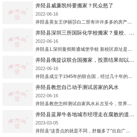
井陉县威廉凯特要搬家？民众怒了
2022-06-16
井陉县英女王伊丽莎白二世有许许多多的房产，遍布英国各地。而作为英女王的亲孙子、未来的英国国王，威廉王子自然也能享受到女王的房产。目前，威廉凯特以及三个孩子有两个经常居住的地点，一处是位于伦敦的肯辛顿宫，一处
井陉县深圳三所国际化学校搬家？曼校、QSI、南山中英文搬走了
2022-06-16
井陉县1.深圳曼彻斯通城堡学校 新校区原址是蛇口国际据悉，此次曼彻斯通城堡学校搬迁到蛇口新校区的开办与蛇口外籍人员子女学校（蛇口国际）有很大的关联。2021年，太子湾实验部就宣布在2022年正式并入蛇口外籍
井陉县俄提议联合国搬家，投票结果却以惨败收场
2022-06-16
井陉县成立于1945年的联合国，经过几十年的发展，如今拥有193个成员国。拥有如此众多会员国的联合国，可以说是世界上最具代表性的国际组织，也是世界上分量最重、有着较高话语权的国际组织。但以美国为首的西方国家
井陉县教您自己动手测试居家的风水
2022-06-16
井陉县教您怎样测试自家风水从古至今，世界各地的人们都在研究人在乾坤中的位置以及它们所形成的关系。通过探究季节转换、星象变化，并且在所观测到的自然规律的指导下，人们开始认识到居住在不同住宅中的人，其一生中的财
井陉县蓝犀牛各地城市经理走在腐败的道路上
2023-03-05
井陉县“这贵点的就是不同，舒服多了”出自广州运营邓经理的口中。2023年开年刚出来，三个司机（加盟蓝犀牛的个人队伍）便请广州经理去佛山娱乐场所大消费了一次，据知悉一晚消费达一万多，由三人平摊费用，燃鹅这样的