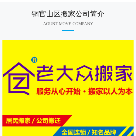
铜官山区搬家公司简介
AOUBT MOVE COMPANY