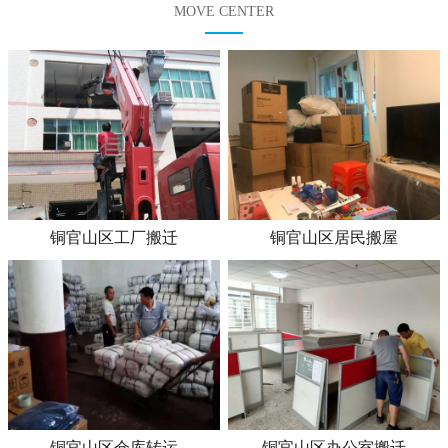
MOVE CENTER
铜官山区工厂搬迁
铜官山区居民搬屋
铜官山区仓库转运
铜官山区办公室搬迁