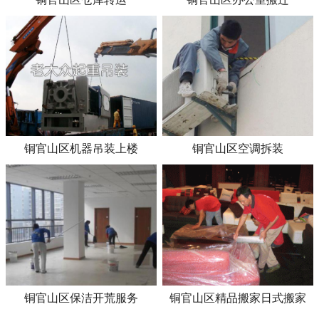
铜官山区机器吊装上楼
铜官山区空调拆装
铜官山区保洁开荒服务
铜官山区精品搬家日式搬家