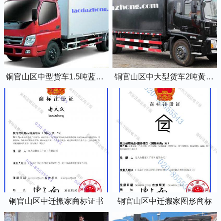
铜官山区中型货车1.5吨蓝牌4米2厢式货车
铜官山区中大型货车2吨黄牌5米2厢式货车
铜官山区中迁搬家商标证书
铜官山区中迁搬家图形商标