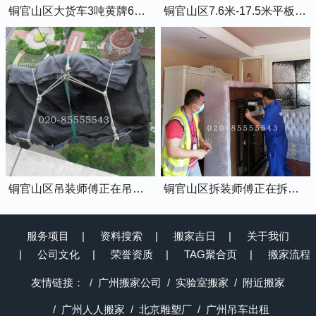
铜官山区大货车3吨黄牌6米8的厢式货车
铜官山区7.6米-17.5米平板货车出租
铜官山区吊装师傅正在吊装物品上楼
铜官山区拆装师傅正在拆装家具
服务项目
资料搜索
搬家吉日
关于我们
公司文化
荣誉资质
TAG聚合页
搬家流程
友情链接：
广州搬家公司
实验室搬家
附近搬家
广州人人搬家
北京雕塑厂
广州吊车出租