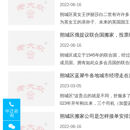
2022-06-16
朔城区英女王伊丽莎白二世有许许多
为英女王的亲孙子、未来的英国国王
的房产。目前，威廉凯特以及三个孩
朔城区俄提议联合国搬家，投票
是位于伦敦的肯辛顿宫，一处
2022-06-16
朔城区成立于1945年的联合国，经
成员国。拥有如此众多会员国的联合
的国际组织，也是世界上分量最重、
朔城区蓝犀牛各地城市经理走在
以美国为首的西方国家
2023-03-05
朔城区“这贵点的就是不同，舒服多了
023年开年刚出来，三个司机（加
理去佛山娱乐场所大消费了一次，据
中迁咨
询
朔城区搬家公司是怎样接单安排
平摊费用，燃鹅这样的
2022-06-16