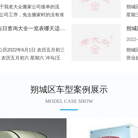
于我老大众搬家公司接单的流
朔城区
公司工序，免去搬家时的没有准
星期三
。一．电话咨询：专人接待客户
申)公
朔城区2022年6月份搬家的黄道吉日查询大全一览表哪天适合搬家好日子
朔城
2022-
历2022年6月1日 农历五月初三
朔城
日 农历五月初六 星期六 冲马(壬
营业
 星期三 冲狗(丙
营业
遍地
朔城区车型案例展示
MODEL CASE SHOW