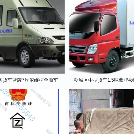
务货车蓝牌7座依维柯全顺车
朔城区中型货车1.5吨蓝牌4