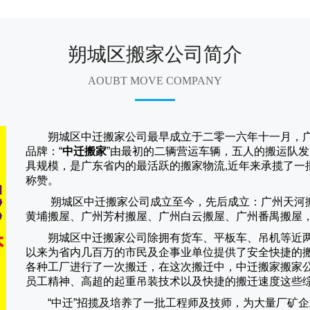
朔城区搬家公司简介
AOUBT MOVE COMPANY
朔城区中迁搬家公司
最早成立于二零一六年十一月，
品牌：“
中迁搬家
”由最初的二辆营运车辆，五人的搬运队发
具规模，是广东省内的最活跃的搬家物流,近年来承揽了一
称赞。
朔城区中迁搬家
公司成立至今，先后成立：广州天河
黄埔搬屋、广州芳村搬屋、广州白云搬屋、广州番禺搬屋
朔城区中迁搬家
公司除拥有货车、平板车、吊机等近
以来为省内几百万的市民及企事业单位提供了安全快捷的
各种工厂进行了一次搬迁，在这次搬迁中，
中迁搬家
搬家
员工精神、高超的起重吊装技术以及快捷的搬迁速度这些
“
中迁
”招揽及培养了一批工程师及技师，为大量厂矿企