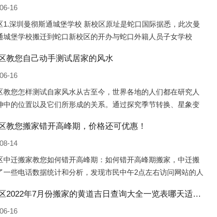
06-16
区1.深圳曼彻斯通城堡学校 新校区原址是蛇口国际据悉，此次曼
通城堡学校搬迁到蛇口新校区的开办与蛇口外籍人员子女学校
口国际）有很大的关联。2021年，太子湾实验部就宣布在2022年
区教您自己动手测试居家的风水
并入蛇口外籍
06-16
区教您怎样测试自家风水从古至今，世界各地的人们都在研究人
坤中的位置以及它们所形成的关系。通过探究季节转换、星象变
并且在所观测到的自然规律的指导下，人们开始认识到居住在不
区教您搬家错开高峰期，价格还可优惠！
宅中的人，其一生中的财
08-14
区中迁搬家教您如何错开高峰期：如何错开高峰期搬家，中迁搬
了一些电话数据统计和分析，发现市民中午2点左右访问网站的人
多的，电话咨询是早上9点左右是最多的，预约搬家周六和周日是
朔城区2022年7月份搬家的黄道吉日查询大全一览表哪天适合搬家好日子
的，网上QQ微
06-16