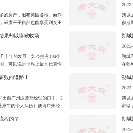
2022-
多的房产，遍布英国各地。而作
朔城
，威廉王子自然也能享受到女王
彻斯
子有两个经常居住的地点，一处
（蛇
结果却以惨败收场
朔城
正式
2022-
过几十年的发展，如今拥有193个
朔城
国，可以说是世界上最具代表性
在乾
有着较高话语权的国际组织。但
化，
腐败的道路上
朔城
同住
2022-
”出自广州运营邓经理的口中。2
朔城
盟蓝犀牛的个人队伍）便请广州经
家做
知悉一晚消费达一万多，由三人
是最
流程的？
最多
2022-