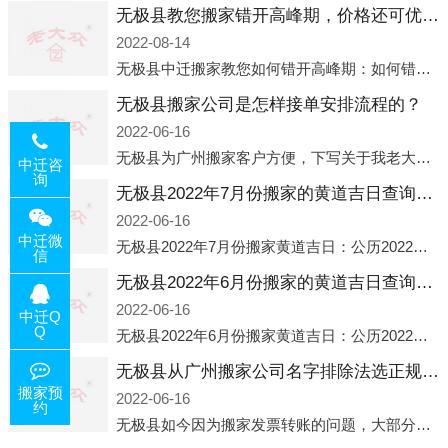
无极县教您搬家错开高峰期，价格还可优惠！
2022-08-14
无极县中迁搬家教您如何错开高峰期：如何错开高峰期搬家，中迁搬家做了一些电话数据统计和分析，发现市民中午2点左右访问网站的人是最多的，电话咨询是早上9点左右是最多的，预约搬家周六和周日是最多的，网上QQ微
无极县搬家公司是怎样接单安排流程的？
2022-06-16
无极县为广州搬家客户方便，下写关于我老大众搬家公司接单的流程，九条给搬家朋友参考，了解搬家公司工序，免去搬家时的没有准备好的工作，给您及时快速的搬好家。一．电话咨询：专人接待客户电话咨询，初步了解客户搬 家
中迁咨
询
无极县2022年7月份搬家的黄道吉日查询大全一览表哪天适合搬家好日子
2022-06-16
中迁微
无极县2022年7月份搬家黄道吉日：公历2022年7月6日 农历六月初八 星期三 冲虎(甲寅)公历2022年7月12日 农历六月十四 星期二 冲猴(庚申)公历2022年7月13日 农历六月十五 星期三 冲鸡
信
无极县2022年6月份搬家的黄道吉日查询大全一览表哪天适合搬家好日子
2022-06-16
中迁Q
Q
无极县2022年6月份搬家黄道吉日：公历2022年6月1日 农历五月初三 星期三 冲兔(己卯)公历2022年6月4日 农历五月初六 星期六 冲马(壬午)公历2022年6月8日 农历五月初十 星期三 冲狗(丙
无极县从广州搬家公司名字排除法选正规公司
搬家预
2022-06-16
约
无极县如今因为搬家发票转账的问题，大部分搬家公司都已经注册了营业执照，早5年前基本上所谓的搬家公司都是无注册状态也就是无照营业，由于企业注册量大增所以各种企业信息展示平台如雨后春笋般遍地开花，如：天眼查，企