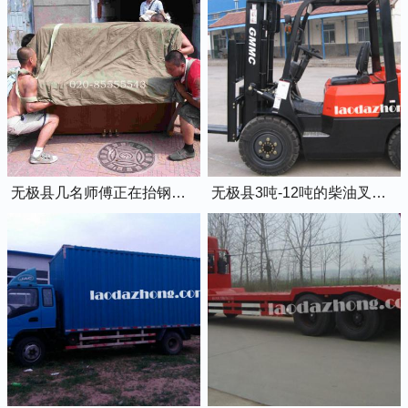
无极县几名师傅正在抬钢琴上楼
无极县3吨-12吨的柴油叉车出租