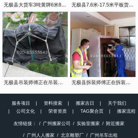
无极县大货车3吨黄牌6米8的厢式货车
无极县7.6米-17.5米平板货车出租
无极县吊装师傅正在吊装物品上楼
无极县拆装师傅正在拆装家具
服务项目
资料搜索
搬家吉日
关于我们
公司文化
荣誉资质
TAG聚合页
搬家流程
友情链接：
广州搬家公司
实验室搬家
附近搬家
广州人人搬家
北京雕塑厂
广州吊车出租