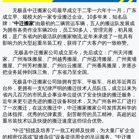
无极县中迁搬家公司
最早成立于二零一六年十一月，广东
成立早、规模大的一家专业搬迁企业。10多年来，知名品
牌：“
中迁搬家
”由最初的二辆营运车辆，五人的搬运队发展成
为拥有各类作业车辆20台，员工50多人，管理完善，初具规
模，是广东省内的最活跃的搬家物流,近年来承揽了一批具有
影响力的大型起重吊装工程，获得了广大客户的一致称赞。
无极县中迁搬家
公司成立至今，先后成立：广州天河搬
家、广州海珠搬屋、广州越秀搬屋、广州荔湾搬屋、广州黄埔
搬屋、广州芳村搬屋、广州白云搬屋、广州番禺搬屋，并逐步
把业务延伸到珠三角、广东省乃至全国。
无极县中迁搬家
公司除拥有货车、平板车、吊机等近两百
台外，更拥有一支纪律严明的搬迁技术人员队伍，成立以来为
省内几百万的市民及企事业单位提供了安全快捷的搬迁服务，
近年来更引进先进的搬迁设备和技术，又为广州各种工厂进行
了一次搬迁，在这次搬迁中，
中迁搬家
搬家公司发挥其科学的
总体指挥、优秀的纪律素质、刻苦耐劳的员工精神、高超的起
重吊装技术以及快捷的搬迁速度这些综合优势。
“
中迁
”招揽及培养了一批工程师及技师，为大量厂矿企业
的精密仪器或“疑难杂症”设备提供周全的吊运服务。“
中迁搬