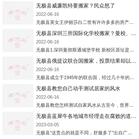
无极县威廉凯特要搬家？民众怒了
2022-06-16
无极县英女王伊丽莎白二世有许许多多的房产，遍布英国各地。而作为英女王的亲孙子、未来的英国国王，威廉王子自然也能享受到女王的房产。目前，威廉凯特以及三个孩子有两个经常居住的地点，一处是位于伦敦的肯辛顿宫，一处
无极县深圳三所国际化学校搬家？曼校、QSI、南山中英文搬走了
2022-06-16
无极县1.深圳曼彻斯通城堡学校 新校区原址是蛇口国际据悉，此次曼彻斯通城堡学校搬迁到蛇口新校区的开办与蛇口外籍人员子女学校（蛇口国际）有很大的关联。2021年，太子湾实验部就宣布在2022年正式并入蛇口外籍
无极县俄提议联合国搬家，投票结果却以惨败收场
2022-06-16
无极县成立于1945年的联合国，经过几十年的发展，如今拥有193个成员国。拥有如此众多会员国的联合国，可以说是世界上最具代表性的国际组织，也是世界上分量最重、有着较高话语权的国际组织。但以美国为首的西方国家
无极县教您自己动手测试居家的风水
2022-06-16
无极县教您怎样测试自家风水从古至今，世界各地的人们都在研究人在乾坤中的位置以及它们所形成的关系。通过探究季节转换、星象变化，并且在所观测到的自然规律的指导下，人们开始认识到居住在不同住宅中的人，其一生中的财
无极县蓝犀牛各地城市经理走在腐败的道路上
2023-03-05
无极县“这贵点的就是不同，舒服多了”出自广州运营邓经理的口中。2023年开年刚出来，三个司机（加盟蓝犀牛的个人队伍）便请广州经理去佛山娱乐场所大消费了一次，据知悉一晚消费达一万多，由三人平摊费用，燃鹅这样的