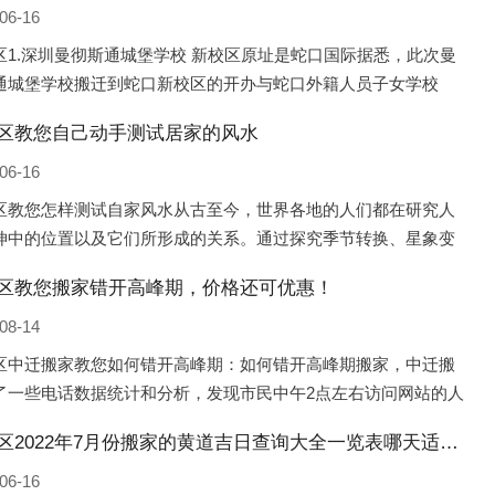
06-16
区1.深圳曼彻斯通城堡学校 新校区原址是蛇口国际据悉，此次曼
通城堡学校搬迁到蛇口新校区的开办与蛇口外籍人员子女学校
口国际）有很大的关联。2021年，太子湾实验部就宣布在2022年
区教您自己动手测试居家的风水
并入蛇口外籍
06-16
区教您怎样测试自家风水从古至今，世界各地的人们都在研究人
坤中的位置以及它们所形成的关系。通过探究季节转换、星象变
并且在所观测到的自然规律的指导下，人们开始认识到居住在不
区教您搬家错开高峰期，价格还可优惠！
宅中的人，其一生中的财
08-14
区中迁搬家教您如何错开高峰期：如何错开高峰期搬家，中迁搬
了一些电话数据统计和分析，发现市民中午2点左右访问网站的人
多的，电话咨询是早上9点左右是最多的，预约搬家周六和周日是
古冶区2022年7月份搬家的黄道吉日查询大全一览表哪天适合搬家好日子
的，网上QQ微
06-16