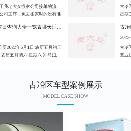
于我老大众搬家公司接单的流
古冶区
公司工序，免去搬家时的没有准
星期三
。一．电话咨询：专人接待客户
申)公
古冶区2022年6月份搬家的黄道吉日查询大全一览表哪天适合搬家好日子
古冶
2022-
历2022年6月1日 农历五月初三
古冶
日 农历五月初六 星期六 冲马(壬
营业
 星期三 冲狗(丙
营业
遍地
古冶区车型案例展示
MODEL CASE SHOW