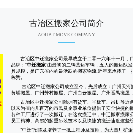
古冶区搬家公司简介
AOUBT MOVE COMPANY
古冶区中迁搬家公司
最早成立于二零一六年十一月，
品牌：“
中迁搬家
”由最初的二辆营运车辆，五人的搬运队发
具规模，是广东省内的最活跃的搬家物流,近年来承揽了一
称赞。
古冶区中迁搬家
公司成立至今，先后成立：广州天河
黄埔搬屋、广州芳村搬屋、广州白云搬屋、广州番禺搬屋
古冶区中迁搬家
公司除拥有货车、平板车、吊机等近
以来为省内几百万的市民及企事业单位提供了安全快捷的
各种工厂进行了一次搬迁，在这次搬迁中，
中迁搬家
搬家
员工精神、高超的起重吊装技术以及快捷的搬迁速度这些
“
中迁
”招揽及培养了一批工程师及技师，为大量厂矿企