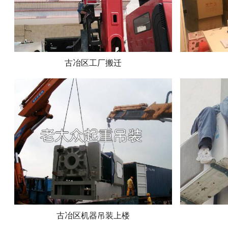
古冶区工厂搬迁
古冶区机器吊装上楼