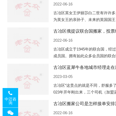
2022-06-16
古冶区英女王伊丽莎白二世有许许多
为英女王的亲孙子、未来的英国国王
的房产。目前，威廉凯特以及三个孩
古冶区俄提议联合国搬家，投票
是位于伦敦的肯辛顿宫，一处
2022-06-16
古冶区成立于1945年的联合国，经
成员国。拥有如此众多会员国的联合
的国际组织，也是世界上分量最重、
古冶区蓝犀牛各地城市经理走在
以美国为首的西方国家
2023-03-05
古冶区“这贵点的就是不同，舒服多了
023年开年刚出来，三个司机（加
理去佛山娱乐场所大消费了一次，据
中迁咨
询
古冶区搬家公司是怎样接单安排
平摊费用，燃鹅这样的
2022-06-16