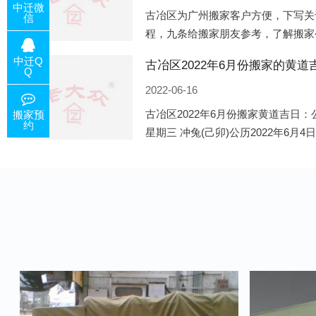
中迁微
古冶区为广州搬家客户方便，下写关
信
程，九条给搬家朋友参考，了解搬家
备好的工作，给您及时快速的搬好家
中迁Q
电话咨询，初步了解客户搬 家
Q
2022-06-16
古冶区2022年6月份搬家黄道吉日：公
搬家预
约
星期三 冲兔(己卯)公历2022年6月4
午)公历2022年6月8日 农历五月初十