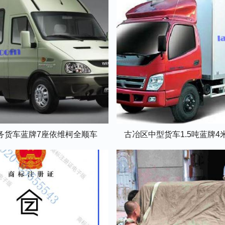
务货车蓝牌7座依维柯全顺车
古冶区中型货车1.5吨蓝牌4