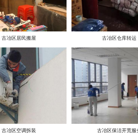
古冶区居民搬屋
古冶区仓库转运
古冶区空调拆装
古冶区保洁开荒服