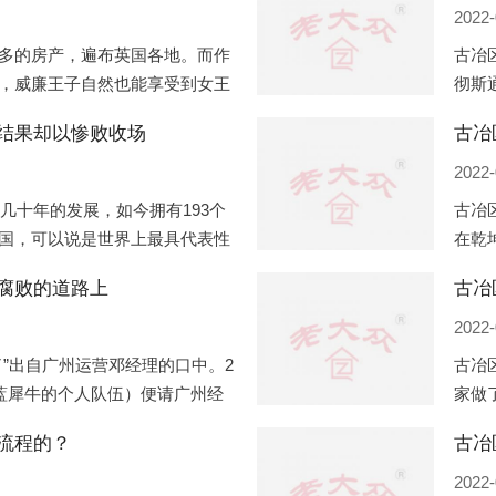
2022-
多的房产，遍布英国各地。而作
古冶
，威廉王子自然也能享受到女王
彻斯
子有两个经常居住的地点，一处
（蛇
结果却以惨败收场
古冶
正式
2022-
过几十年的发展，如今拥有193个
古冶
国，可以说是世界上最具代表性
在乾
有着较高话语权的国际组织。但
化，
腐败的道路上
古冶
同住
2022-
”出自广州运营邓经理的口中。2
古冶
盟蓝犀牛的个人队伍）便请广州经
家做
知悉一晚消费达一万多，由三人
是最
流程的？
最多
2022-