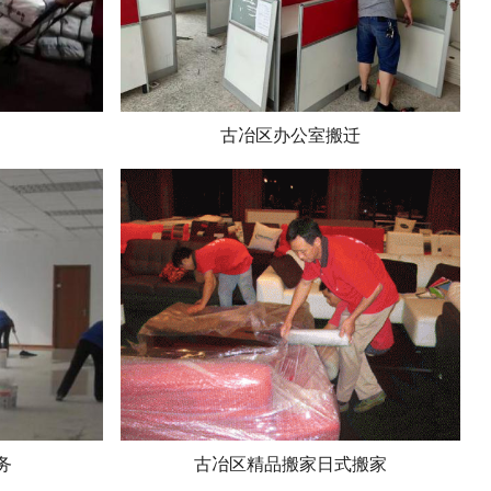
古冶区办公室搬迁
务
古冶区精品搬家日式搬家