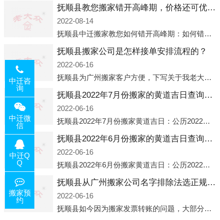
抚顺县教您搬家错开高峰期，价格还可优惠！
2022-08-14
抚顺县中迁搬家教您如何错开高峰期：如何错开高峰期搬家，中迁搬家做了一些电话数据统计和分析，发现市民中午2点左右访问网站的人是最多的，电话咨询是早上9点左右是最多的，预约搬家周六和周日是最多的，网上QQ微
抚顺县搬家公司是怎样接单安排流程的？
2022-06-16
抚顺县为广州搬家客户方便，下写关于我老大众搬家公司接单的流程，九条给搬家朋友参考，了解搬家公司工序，免去搬家时的没有准备好的工作，给您及时快速的搬好家。一．电话咨询：专人接待客户电话咨询，初步了解客户搬 家
中迁咨
询
抚顺县2022年7月份搬家的黄道吉日查询大全一览表哪天适合搬家好日子
2022-06-16
中迁微
抚顺县2022年7月份搬家黄道吉日：公历2022年7月6日 农历六月初八 星期三 冲虎(甲寅)公历2022年7月12日 农历六月十四 星期二 冲猴(庚申)公历2022年7月13日 农历六月十五 星期三 冲鸡
信
抚顺县2022年6月份搬家的黄道吉日查询大全一览表哪天适合搬家好日子
2022-06-16
中迁Q
Q
抚顺县2022年6月份搬家黄道吉日：公历2022年6月1日 农历五月初三 星期三 冲兔(己卯)公历2022年6月4日 农历五月初六 星期六 冲马(壬午)公历2022年6月8日 农历五月初十 星期三 冲狗(丙
抚顺县从广州搬家公司名字排除法选正规公司
搬家预
2022-06-16
约
抚顺县如今因为搬家发票转账的问题，大部分搬家公司都已经注册了营业执照，早5年前基本上所谓的搬家公司都是无注册状态也就是无照营业，由于企业注册量大增所以各种企业信息展示平台如雨后春笋般遍地开花，如：天眼查，企