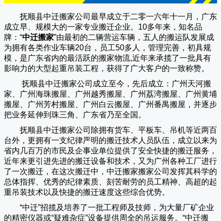
抚顺县中迁搬家公司
最早成立于二零一六年十一月，广东
成立早、规模大的一家专业搬迁企业。10多年来，知名品
牌：“
中迁搬家
”由最初的二辆营运车辆，五人的搬运队发展成
为拥有各类作业车辆20台，员工50多人，管理完善，初具规
模，是广东省内的最活跃的搬家物流,近年来承揽了一批具有
影响力的大型起重吊装工程，获得了广大客户的一致称赞。
抚顺县中迁搬家
公司成立至今，先后成立：广州天河搬
家、广州海珠搬屋、广州越秀搬屋、广州荔湾搬屋、广州黄埔
搬屋、广州芳村搬屋、广州白云搬屋、广州番禺搬屋，并逐步
把业务延伸到珠三角、广东省乃至全国。
抚顺县中迁搬家
公司除拥有货车、平板车、吊机等近两百
台外，更拥有一支纪律严明的搬迁技术人员队伍，成立以来为
省内几百万的市民及企事业单位提供了安全快捷的搬迁服务，
近年来更引进先进的搬迁设备和技术，又为广州各种工厂进行
了一次搬迁，在这次搬迁中，
中迁搬家
搬家公司发挥其科学的
总体指挥、优秀的纪律素质、刻苦耐劳的员工精神、高超的起
重吊装技术以及快捷的搬迁速度这些综合优势。
“
中迁
”招揽及培养了一批工程师及技师，为大量厂矿企业
的精密仪器或“疑难杂症”设备提供周全的吊运服务。“
中迁搬