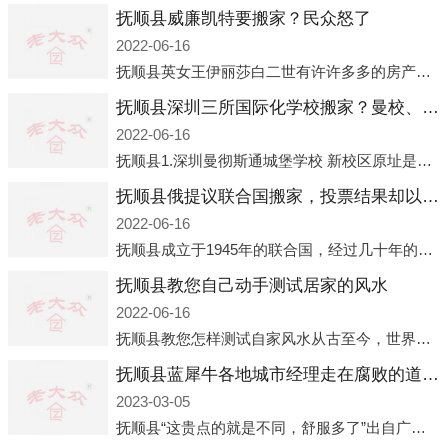
抚顺县威廉凯特要搬家？民众怒了
2022-06-16
抚顺县英女王伊丽莎白二世有许许多多的房产，遍布英国各地。而作为英女王的亲孙子、未来的英国国王，威廉王子自然也能享受到女王的房产。目前，威廉凯特以及三个孩子有两个经常居住的地点，一处是位于伦敦的肯辛顿宫，一处
抚顺县深圳三所国际化学校搬家？曼校、QSI、南山中英文搬走了
2022-06-16
抚顺县1.深圳曼彻斯通城堡学校 新校区原址是蛇口国际据悉，此次曼彻斯通城堡学校搬迁到蛇口新校区的开办与蛇口外籍人员子女学校（蛇口国际）有很大的关联。2021年，太子湾实验部就宣布在2022年正式并入蛇口外籍
抚顺县俄提议联合国搬家，投票结果却以惨败收场
2022-06-16
抚顺县成立于1945年的联合国，经过几十年的发展，如今拥有193个成员国。拥有如此众多会员国的联合国，可以说是世界上最具代表性的国际组织，也是世界上分量最重、有着较高话语权的国际组织。但以美国为首的西方国家
抚顺县教您自己动手测试居家的风水
2022-06-16
抚顺县教您怎样测试自家风水从古至今，世界各地的人们都在研究人在乾坤中的位置以及它们所形成的关系。通过探究季节转换、星象变化，并且在所观测到的自然规律的指导下，人们开始认识到居住在不同住宅中的人，其一生中的财
抚顺县蓝犀牛各地城市经理走在腐败的道路上
2023-03-05
抚顺县“这贵点的就是不同，舒服多了”出自广州运营邓经理的口中。2023年开年刚出来，三个司机（加盟蓝犀牛的个人队伍）便请广州经理去佛山娱乐场所大消费了一次，据知悉一晚消费达一万多，由三人平摊费用，燃鹅这样的