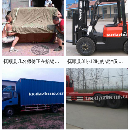
抚顺县几名师傅正在抬钢琴上楼
抚顺县3吨-12吨的柴油叉车出租