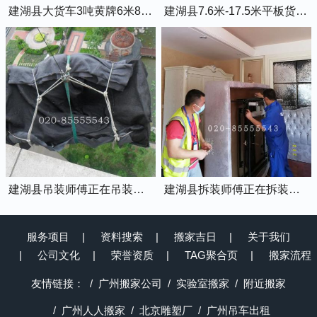
建湖县大货车3吨黄牌6米8的厢式货车
建湖县7.6米-17.5米平板货车出租
建湖县吊装师傅正在吊装物品上楼
建湖县拆装师傅正在拆装家具
服务项目
资料搜索
搬家吉日
关于我们
公司文化
荣誉资质
TAG聚合页
搬家流程
友情链接：
广州搬家公司
实验室搬家
附近搬家
广州人人搬家
北京雕塑厂
广州吊车出租