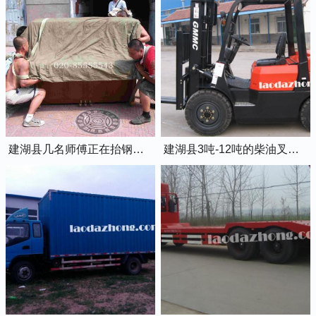
建湖县几名师傅正在抬钢琴上楼
建湖县3吨-12吨的柴油叉车出租