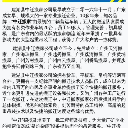
建湖县中迁搬家公司
最早成立于二零一六年十一月，广东
成立早、规模大的一家专业搬迁企业。10多年来，知名品
牌：“
中迁搬家
”由最初的二辆营运车辆，五人的搬运队发展成
为拥有各类作业车辆20台，员工50多人，管理完善，初具规
模，是广东省内的最活跃的搬家物流,近年来承揽了一批具有
影响力的大型起重吊装工程，获得了广大客户的一致称赞。
建湖县中迁搬家
公司成立至今，先后成立：广州天河搬
家、广州海珠搬屋、广州越秀搬屋、广州荔湾搬屋、广州黄埔
搬屋、广州芳村搬屋、广州白云搬屋、广州番禺搬屋，并逐步
把业务延伸到珠三角、广东省乃至全国。
建湖县中迁搬家
公司除拥有货车、平板车、吊机等近两百
台外，更拥有一支纪律严明的搬迁技术人员队伍，成立以来为
省内几百万的市民及企事业单位提供了安全快捷的搬迁服务，
近年来更引进先进的搬迁设备和技术，又为广州各种工厂进行
了一次搬迁，在这次搬迁中，
中迁搬家
搬家公司发挥其科学的
总体指挥、优秀的纪律素质、刻苦耐劳的员工精神、高超的起
重吊装技术以及快捷的搬迁速度这些综合优势。
“
中迁
”招揽及培养了一批工程师及技师，为大量厂矿企业
的精密仪器或“疑难杂症”设备提供周全的吊运服务。“
中迁搬