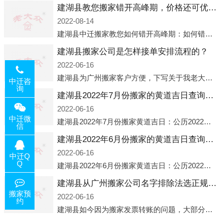
建湖县教您搬家错开高峰期，价格还可优惠！
2022-08-14
建湖县中迁搬家教您如何错开高峰期：如何错开高峰期搬家，中迁搬家做了一些电话数据统计和分析，发现市民中午2点左右访问网站的人是最多的，电话咨询是早上9点左右是最多的，预约搬家周六和周日是最多的，网上QQ微
建湖县搬家公司是怎样接单安排流程的？
2022-06-16
建湖县为广州搬家客户方便，下写关于我老大众搬家公司接单的流程，九条给搬家朋友参考，了解搬家公司工序，免去搬家时的没有准备好的工作，给您及时快速的搬好家。一．电话咨询：专人接待客户电话咨询，初步了解客户搬 家
中迁咨
询
建湖县2022年7月份搬家的黄道吉日查询大全一览表哪天适合搬家好日子
2022-06-16
中迁微
建湖县2022年7月份搬家黄道吉日：公历2022年7月6日 农历六月初八 星期三 冲虎(甲寅)公历2022年7月12日 农历六月十四 星期二 冲猴(庚申)公历2022年7月13日 农历六月十五 星期三 冲鸡
信
建湖县2022年6月份搬家的黄道吉日查询大全一览表哪天适合搬家好日子
2022-06-16
中迁Q
Q
建湖县2022年6月份搬家黄道吉日：公历2022年6月1日 农历五月初三 星期三 冲兔(己卯)公历2022年6月4日 农历五月初六 星期六 冲马(壬午)公历2022年6月8日 农历五月初十 星期三 冲狗(丙
建湖县从广州搬家公司名字排除法选正规公司
搬家预
2022-06-16
约
建湖县如今因为搬家发票转账的问题，大部分搬家公司都已经注册了营业执照，早5年前基本上所谓的搬家公司都是无注册状态也就是无照营业，由于企业注册量大增所以各种企业信息展示平台如雨后春笋般遍地开花，如：天眼查，企