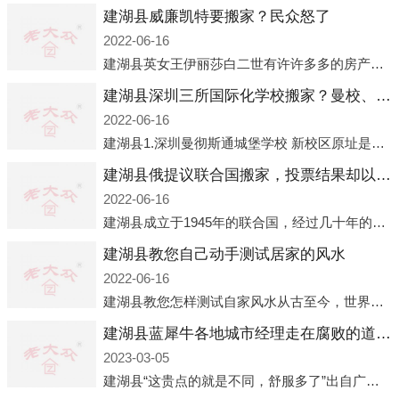
建湖县威廉凯特要搬家？民众怒了
2022-06-16
建湖县英女王伊丽莎白二世有许许多多的房产，遍布英国各地。而作为英女王的亲孙子、未来的英国国王，威廉王子自然也能享受到女王的房产。目前，威廉凯特以及三个孩子有两个经常居住的地点，一处是位于伦敦的肯辛顿宫，一处
建湖县深圳三所国际化学校搬家？曼校、QSI、南山中英文搬走了
2022-06-16
建湖县1.深圳曼彻斯通城堡学校 新校区原址是蛇口国际据悉，此次曼彻斯通城堡学校搬迁到蛇口新校区的开办与蛇口外籍人员子女学校（蛇口国际）有很大的关联。2021年，太子湾实验部就宣布在2022年正式并入蛇口外籍
建湖县俄提议联合国搬家，投票结果却以惨败收场
2022-06-16
建湖县成立于1945年的联合国，经过几十年的发展，如今拥有193个成员国。拥有如此众多会员国的联合国，可以说是世界上最具代表性的国际组织，也是世界上分量最重、有着较高话语权的国际组织。但以美国为首的西方国家
建湖县教您自己动手测试居家的风水
2022-06-16
建湖县教您怎样测试自家风水从古至今，世界各地的人们都在研究人在乾坤中的位置以及它们所形成的关系。通过探究季节转换、星象变化，并且在所观测到的自然规律的指导下，人们开始认识到居住在不同住宅中的人，其一生中的财
建湖县蓝犀牛各地城市经理走在腐败的道路上
2023-03-05
建湖县“这贵点的就是不同，舒服多了”出自广州运营邓经理的口中。2023年开年刚出来，三个司机（加盟蓝犀牛的个人队伍）便请广州经理去佛山娱乐场所大消费了一次，据知悉一晚消费达一万多，由三人平摊费用，燃鹅这样的