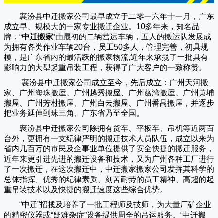
襄汾县中迁搬家公司
最早成立于二零一六年十一月，广东
成立早、规模大的一家专业搬迁企业。10多年来，知名品
牌：“
中迁搬家
”由最初的二辆营运车辆，五人的搬运队发展成
为拥有各类作业车辆20台，员工50多人，管理完善，初具规
模，是广东省内的最活跃的搬家物流,近年来承揽了一批具有
影响力的大型起重吊装工程，获得了广大客户的一致称赞。
襄汾县中迁搬家
公司成立至今，先后成立：广州天河搬
家、广州海珠搬屋、广州越秀搬屋、广州荔湾搬屋、广州黄埔
搬屋、广州芳村搬屋、广州白云搬屋、广州番禺搬屋，并逐步
把业务延伸到珠三角、广东省乃至全国。
襄汾县中迁搬家
公司除拥有货车、平板车、吊机等近两百
台外，更拥有一支纪律严明的搬迁技术人员队伍，成立以来为
省内几百万的市民及企事业单位提供了安全快捷的搬迁服务，
近年来更引进先进的搬迁设备和技术，又为广州各种工厂进行
了一次搬迁，在这次搬迁中，
中迁搬家
搬家公司发挥其科学的
总体指挥、优秀的纪律素质、刻苦耐劳的员工精神、高超的起
重吊装技术以及快捷的搬迁速度这些综合优势。
“
中迁
”招揽及培养了一批工程师及技师，为大量厂矿企业
的精密仪器或“疑难杂症”设备提供周全的吊运服务。“
中迁搬