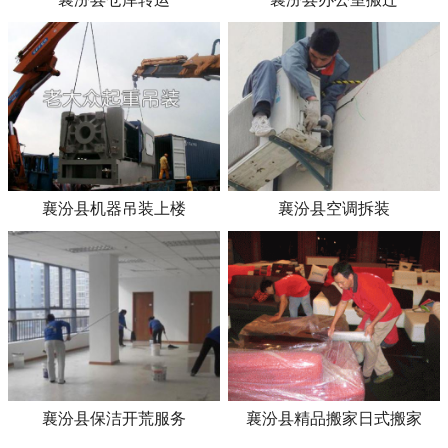
襄汾县机器吊装上楼
襄汾县空调拆装
襄汾县保洁开荒服务
襄汾县精品搬家日式搬家