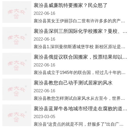
襄汾县威廉凯特要搬家？民众怒了
2022-06-16
襄汾县英女王伊丽莎白二世有许许多多的房产，遍布英国各地。而作为英女王的亲孙子、未来的英国国王，威廉王子自然也能享受到女王的房产。目前，威廉凯特以及三个孩子有两个经常居住的地点，一处是位于伦敦的肯辛顿宫，一处
襄汾县深圳三所国际化学校搬家？曼校、QSI、南山中英文搬走了
2022-06-16
襄汾县1.深圳曼彻斯通城堡学校 新校区原址是蛇口国际据悉，此次曼彻斯通城堡学校搬迁到蛇口新校区的开办与蛇口外籍人员子女学校（蛇口国际）有很大的关联。2021年，太子湾实验部就宣布在2022年正式并入蛇口外籍
襄汾县俄提议联合国搬家，投票结果却以惨败收场
2022-06-16
襄汾县成立于1945年的联合国，经过几十年的发展，如今拥有193个成员国。拥有如此众多会员国的联合国，可以说是世界上最具代表性的国际组织，也是世界上分量最重、有着较高话语权的国际组织。但以美国为首的西方国家
襄汾县教您自己动手测试居家的风水
2022-06-16
襄汾县教您怎样测试自家风水从古至今，世界各地的人们都在研究人在乾坤中的位置以及它们所形成的关系。通过探究季节转换、星象变化，并且在所观测到的自然规律的指导下，人们开始认识到居住在不同住宅中的人，其一生中的财
襄汾县蓝犀牛各地城市经理走在腐败的道路上
2023-03-05
襄汾县“这贵点的就是不同，舒服多了”出自广州运营邓经理的口中。2023年开年刚出来，三个司机（加盟蓝犀牛的个人队伍）便请广州经理去佛山娱乐场所大消费了一次，据知悉一晚消费达一万多，由三人平摊费用，燃鹅这样的