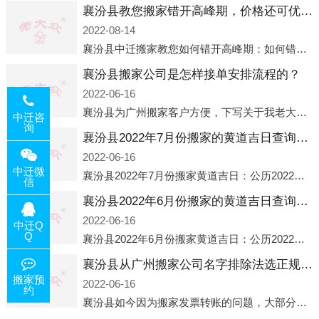
襄汾县教您搬家错开高峰期，价格还可优惠！
2022-08-14
襄汾县中迁搬家教您如何错开高峰期：如何错开高峰期搬家，中迁搬家做了一些电话数据统计和分析，发现市民中午2点左右访问网站的人是最多的，电话咨询是早上9点左右是最多的，预约搬家周六和周日是最多的，网上QQ微
襄汾县搬家公司是怎样接单安排流程的？
2022-06-16
襄汾县为广州搬家客户方便，下写关于我老大众搬家公司接单的流程，九条给搬家朋友参考，了解搬家公司工序，免去搬家时的没有准备好的工作，给您及时快速的搬好家。一．电话咨询：专人接待客户电话咨询，初步了解客户搬 家
中迁咨
询
襄汾县2022年7月份搬家的黄道吉日查询大全一览表哪天适合搬家好日子
2022-06-16
中迁微
襄汾县2022年7月份搬家黄道吉日：公历2022年7月6日 农历六月初八 星期三 冲虎(甲寅)公历2022年7月12日 农历六月十四 星期二 冲猴(庚申)公历2022年7月13日 农历六月十五 星期三 冲鸡
信
襄汾县2022年6月份搬家的黄道吉日查询大全一览表哪天适合搬家好日子
2022-06-16
中迁Q
Q
襄汾县2022年6月份搬家黄道吉日：公历2022年6月1日 农历五月初三 星期三 冲兔(己卯)公历2022年6月4日 农历五月初六 星期六 冲马(壬午)公历2022年6月8日 农历五月初十 星期三 冲狗(丙
襄汾县从广州搬家公司名字排除法选正规公司
搬家预
2022-06-16
约
襄汾县如今因为搬家发票转账的问题，大部分搬家公司都已经注册了营业执照，早5年前基本上所谓的搬家公司都是无注册状态也就是无照营业，由于企业注册量大增所以各种企业信息展示平台如雨后春笋般遍地开花，如：天眼查，企