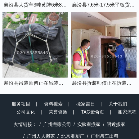
襄汾县大货车3吨黄牌6米8的厢式货车
襄汾县7.6米-17.5米平板货车出租
襄汾县吊装师傅正在吊装物品上楼
襄汾县拆装师傅正在拆装家具
服务项目
资料搜索
搬家吉日
关于我们
公司文化
荣誉资质
TAG聚合页
搬家流程
友情链接：
广州搬家公司
实验室搬家
附近搬家
广州人人搬家
北京雕塑厂
广州吊车出租