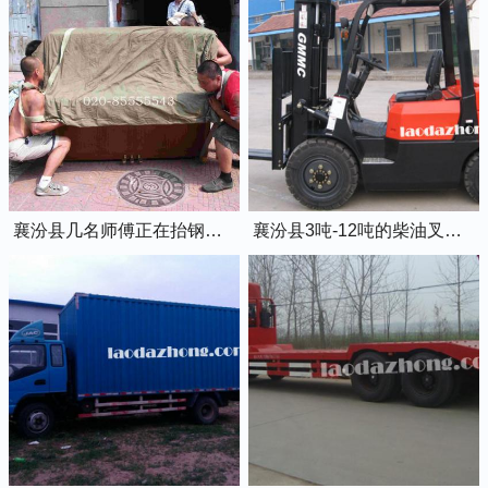
襄汾县几名师傅正在抬钢琴上楼
襄汾县3吨-12吨的柴油叉车出租