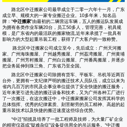
路北区中迁搬家公司
最早成立于二零一六年十一月，广东
成立早、规模大的一家专业搬迁企业。10多年来，知名品
牌：“
中迁搬家
”由最初的二辆营运车辆，五人的搬运队发展成
为拥有各类作业车辆20台，员工50多人，管理完善，初具规
模，是广东省内的最活跃的搬家物流,近年来承揽了一批具有
影响力的大型起重吊装工程，获得了广大客户的一致称赞。
路北区中迁搬家
公司成立至今，先后成立：广州天河搬
家、广州海珠搬屋、广州越秀搬屋、广州荔湾搬屋、广州黄埔
搬屋、广州芳村搬屋、广州白云搬屋、广州番禺搬屋，并逐步
把业务延伸到珠三角、广东省乃至全国。
路北区中迁搬家
公司除拥有货车、平板车、吊机等近两百
台外，更拥有一支纪律严明的搬迁技术人员队伍，成立以来为
省内几百万的市民及企事业单位提供了安全快捷的搬迁服务，
近年来更引进先进的搬迁设备和技术，又为广州各种工厂进行
了一次搬迁，在这次搬迁中，
中迁搬家
搬家公司发挥其科学的
总体指挥、优秀的纪律素质、刻苦耐劳的员工精神、高超的起
重吊装技术以及快捷的搬迁速度这些综合优势。
“
中迁
”招揽及培养了一批工程师及技师，为大量厂矿企业
的精密仪器或“疑难杂症”设备提供周全的吊运服务。“
中迁搬