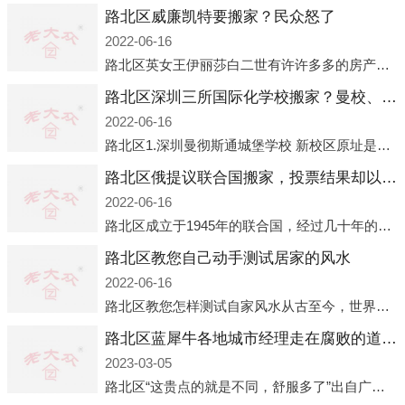
路北区威廉凯特要搬家？民众怒了
2022-06-16
路北区英女王伊丽莎白二世有许许多多的房产，遍布英国各地。而作为英女王的亲孙子、未来的英国国王，威廉王子自然也能享受到女王的房产。目前，威廉凯特以及三个孩子有两个经常居住的地点，一处是位于伦敦的肯辛顿宫，一处
路北区深圳三所国际化学校搬家？曼校、QSI、南山中英文搬走了
2022-06-16
路北区1.深圳曼彻斯通城堡学校 新校区原址是蛇口国际据悉，此次曼彻斯通城堡学校搬迁到蛇口新校区的开办与蛇口外籍人员子女学校（蛇口国际）有很大的关联。2021年，太子湾实验部就宣布在2022年正式并入蛇口外籍
路北区俄提议联合国搬家，投票结果却以惨败收场
2022-06-16
路北区成立于1945年的联合国，经过几十年的发展，如今拥有193个成员国。拥有如此众多会员国的联合国，可以说是世界上最具代表性的国际组织，也是世界上分量最重、有着较高话语权的国际组织。但以美国为首的西方国家
路北区教您自己动手测试居家的风水
2022-06-16
路北区教您怎样测试自家风水从古至今，世界各地的人们都在研究人在乾坤中的位置以及它们所形成的关系。通过探究季节转换、星象变化，并且在所观测到的自然规律的指导下，人们开始认识到居住在不同住宅中的人，其一生中的财
路北区蓝犀牛各地城市经理走在腐败的道路上
2023-03-05
路北区“这贵点的就是不同，舒服多了”出自广州运营邓经理的口中。2023年开年刚出来，三个司机（加盟蓝犀牛的个人队伍）便请广州经理去佛山娱乐场所大消费了一次，据知悉一晚消费达一万多，由三人平摊费用，燃鹅这样的