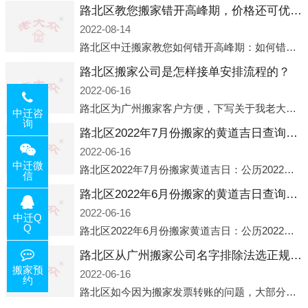
路北区教您搬家错开高峰期，价格还可优惠！
2022-08-14
路北区中迁搬家教您如何错开高峰期：如何错开高峰期搬家，中迁搬家做了一些电话数据统计和分析，发现市民中午2点左右访问网站的人是最多的，电话咨询是早上9点左右是最多的，预约搬家周六和周日是最多的，网上QQ微
路北区搬家公司是怎样接单安排流程的？
2022-06-16
路北区为广州搬家客户方便，下写关于我老大众搬家公司接单的流程，九条给搬家朋友参考，了解搬家公司工序，免去搬家时的没有准备好的工作，给您及时快速的搬好家。一．电话咨询：专人接待客户电话咨询，初步了解客户搬 家
中迁咨
询
路北区2022年7月份搬家的黄道吉日查询大全一览表哪天适合搬家好日子
2022-06-16
中迁微
路北区2022年7月份搬家黄道吉日：公历2022年7月6日 农历六月初八 星期三 冲虎(甲寅)公历2022年7月12日 农历六月十四 星期二 冲猴(庚申)公历2022年7月13日 农历六月十五 星期三 冲鸡
信
路北区2022年6月份搬家的黄道吉日查询大全一览表哪天适合搬家好日子
2022-06-16
中迁Q
Q
路北区2022年6月份搬家黄道吉日：公历2022年6月1日 农历五月初三 星期三 冲兔(己卯)公历2022年6月4日 农历五月初六 星期六 冲马(壬午)公历2022年6月8日 农历五月初十 星期三 冲狗(丙
路北区从广州搬家公司名字排除法选正规公司
搬家预
2022-06-16
约
路北区如今因为搬家发票转账的问题，大部分搬家公司都已经注册了营业执照，早5年前基本上所谓的搬家公司都是无注册状态也就是无照营业，由于企业注册量大增所以各种企业信息展示平台如雨后春笋般遍地开花，如：天眼查，企