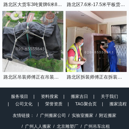
路北区大货车3吨黄牌6米8的厢式货车
路北区7.6米-17.5米平板货车出租
路北区吊装师傅正在吊装物品上楼
路北区拆装师傅正在拆装家具
服务项目
资料搜索
搬家吉日
关于我们
公司文化
荣誉资质
TAG聚合页
搬家流程
友情链接：
广州搬家公司
实验室搬家
附近搬家
广州人人搬家
北京雕塑厂
广州吊车出租