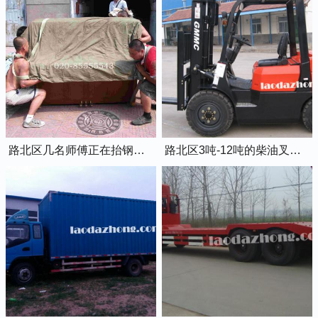
路北区几名师傅正在抬钢琴上楼
路北区3吨-12吨的柴油叉车出租