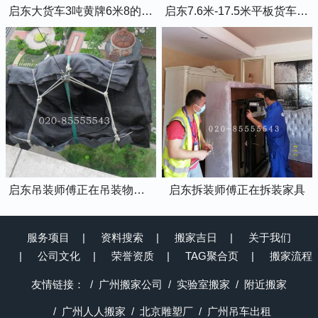
启东大货车3吨黄牌6米8的厢式货车
启东7.6米-17.5米平板货车出租
启东吊装师傅正在吊装物品上楼
启东拆装师傅正在拆装家具
服务项目
资料搜索
搬家吉日
关于我们
公司文化
荣誉资质
TAG聚合页
搬家流程
友情链接：
广州搬家公司
实验室搬家
附近搬家
广州人人搬家
北京雕塑厂
广州吊车出租