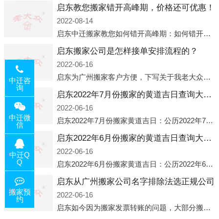
启东教您搬家错开高峰期，价格还可优惠！
2022-08-14
启东中迁搬家教您如何错开高峰期：如何错开高峰期搬家，中迁搬家做了一些电话数据统计和分析，发现市民中午2点左右访问网站的人是最多的，电话咨询是早上9点左右是最多的，预约搬家周六和周日是最多的，网上QQ微
启东搬家公司是怎样接单安排流程的？
2022-06-16
启东为广州搬家客户方便，下写关于我老大众搬家公司接单的流程，九条给搬家朋友参考，了解搬家公司工序，免去搬家时的没有准备好的工作，给您及时快速的搬好家。一．电话咨询：专人接待客户电话咨询，初步了解客户搬 家
中迁咨
询
启东2022年7月份搬家的黄道吉日查询大全一览表哪天适合搬家好日子
2022-06-16
中迁微
启东2022年7月份搬家黄道吉日：公历2022年7月6日 农历六月初八 星期三 冲虎(甲寅)公历2022年7月12日 农历六月十四 星期二 冲猴(庚申)公历2022年7月13日 农历六月十五 星期三 冲鸡
信
启东2022年6月份搬家的黄道吉日查询大全一览表哪天适合搬家好日子
2022-06-16
中迁Q
Q
启东2022年6月份搬家黄道吉日：公历2022年6月1日 农历五月初三 星期三 冲兔(己卯)公历2022年6月4日 农历五月初六 星期六 冲马(壬午)公历2022年6月8日 农历五月初十 星期三 冲狗(丙
启东从广州搬家公司名字排除法选正规公司
搬家预
2022-06-16
约
启东如今因为搬家发票转账的问题，大部分搬家公司都已经注册了营业执照，早5年前基本上所谓的搬家公司都是无注册状态也就是无照营业，由于企业注册量大增所以各种企业信息展示平台如雨后春笋般遍地开花，如：天眼查，企