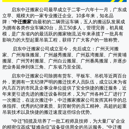
启东中迁搬家公司
最早成立于二零一六年十一月，广东成
立早、规模大的一家专业搬迁企业。10多年来，知名品
牌：“
中迁搬家
”由最初的二辆营运车辆，五人的搬运队发展成
为拥有各类作业车辆20台，员工50多人，管理完善，初具规
模，是广东省内的最活跃的搬家物流,近年来承揽了一批具有
影响力的大型起重吊装工程，获得了广大客户的一致称赞。
启东中迁搬家
公司成立至今，先后成立：广州天河搬
家、广州海珠搬屋、广州越秀搬屋、广州荔湾搬屋、广州黄埔
搬屋、广州芳村搬屋、广州白云搬屋、广州番禺搬屋，并逐步
把业务延伸到珠三角、广东省乃至全国。
启东中迁搬家
公司除拥有货车、平板车、吊机等近两百台
外，更拥有一支纪律严明的搬迁技术人员队伍，成立以来为省
内几百万的市民及企事业单位提供了安全快捷的搬迁服务，近
年来更引进先进的搬迁设备和技术，又为广州各种工厂进行了
一次搬迁，在这次搬迁中，
中迁搬家
搬家公司发挥其科学的总
体指挥、优秀的纪律素质、刻苦耐劳的员工精神、高超的起重
吊装技术以及快捷的搬迁速度这些综合优势。
“
中迁
”招揽及培养了一批工程师及技师，为大量厂矿企业
的精密仪器或“疑难杂症”设备提供周全的吊运服务。“
中迁搬