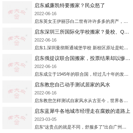
启东威廉凯特要搬家？民众怒了
2022-06-16
启东英女王伊丽莎白二世有许许多多的房产，遍布英国各地。而作为英女王的亲孙子、未来的英国国王，威廉王子自然也能享受到女王的房产。目前，威廉凯特以及三个孩子有两个经常居住的地点，一处是位于伦敦的肯辛顿宫，一处
启东深圳三所国际化学校搬家？曼校、QSI、南山中英文搬走了
2022-06-16
启东1.深圳曼彻斯通城堡学校 新校区原址是蛇口国际据悉，此次曼彻斯通城堡学校搬迁到蛇口新校区的开办与蛇口外籍人员子女学校（蛇口国际）有很大的关联。2021年，太子湾实验部就宣布在2022年正式并入蛇口外籍
启东俄提议联合国搬家，投票结果却以惨败收场
2022-06-16
启东成立于1945年的联合国，经过几十年的发展，如今拥有193个成员国。拥有如此众多会员国的联合国，可以说是世界上最具代表性的国际组织，也是世界上分量最重、有着较高话语权的国际组织。但以美国为首的西方国家
启东教您自己动手测试居家的风水
2022-06-16
启东教您怎样测试自家风水从古至今，世界各地的人们都在研究人在乾坤中的位置以及它们所形成的关系。通过探究季节转换、星象变化，并且在所观测到的自然规律的指导下，人们开始认识到居住在不同住宅中的人，其一生中的财
启东蓝犀牛各地城市经理走在腐败的道路上
2023-03-05
启东“这贵点的就是不同，舒服多了”出自广州运营邓经理的口中。2023年开年刚出来，三个司机（加盟蓝犀牛的个人队伍）便请广州经理去佛山娱乐场所大消费了一次，据知悉一晚消费达一万多，由三人平摊费用，燃鹅这样的