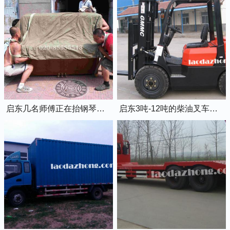
启东几名师傅正在抬钢琴上楼
启东3吨-12吨的柴油叉车出租