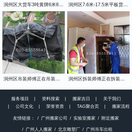
润州区大货车3吨黄牌6米8的厢式货车
润州区7.6米-17.5米平板货车出租
润州区吊装师傅正在吊装物品上楼
润州区拆装师傅正在拆装家具
服务项目
资料搜索
搬家吉日
关于我们
公司文化
荣誉资质
TAG聚合页
搬家流程
友情链接：
广州搬家公司
实验室搬家
附近搬家
广州人人搬家
北京雕塑厂
广州吊车出租