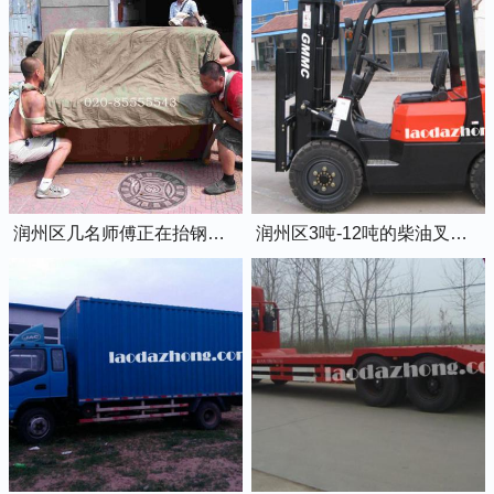
润州区几名师傅正在抬钢琴上楼
润州区3吨-12吨的柴油叉车出租