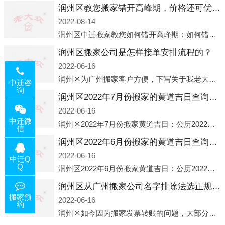
润州区教您搬家错开高峰期，价格还可优惠！
2022-08-14
润州区中迁搬家教您如何错开高峰期：如何错开高峰期搬家，中迁搬家做了一些电话数据统计和分析，发现市民中午2点左右访问网站的人是最多的，电话咨询是早上9点左右是最多的，预约搬家周六和周日是最多的，网上QQ微
润州区搬家公司是怎样接单安排流程的？
2022-06-16
润州区为广州搬家客户方便，下写关于我老大众搬家公司接单的流程，九条给搬家朋友参考，了解搬家公司工序，免去搬家时的没有准备好的工作，给您及时快速的搬好家。一．电话咨询：专人接待客户电话咨询，初步了解客户搬 家
中迁咨
询
润州区2022年7月份搬家的黄道吉日查询大全一览表哪天适合搬家好日子
2022-06-16
中迁微
润州区2022年7月份搬家黄道吉日：公历2022年7月6日 农历六月初八 星期三 冲虎(甲寅)公历2022年7月12日 农历六月十四 星期二 冲猴(庚申)公历2022年7月13日 农历六月十五 星期三 冲鸡
信
润州区2022年6月份搬家的黄道吉日查询大全一览表哪天适合搬家好日子
2022-06-16
中迁Q
Q
润州区2022年6月份搬家黄道吉日：公历2022年6月1日 农历五月初三 星期三 冲兔(己卯)公历2022年6月4日 农历五月初六 星期六 冲马(壬午)公历2022年6月8日 农历五月初十 星期三 冲狗(丙
润州区从广州搬家公司名字排除法选正规公司
搬家预
2022-06-16
约
润州区如今因为搬家发票转账的问题，大部分搬家公司都已经注册了营业执照，早5年前基本上所谓的搬家公司都是无注册状态也就是无照营业，由于企业注册量大增所以各种企业信息展示平台如雨后春笋般遍地开花，如：天眼查，企