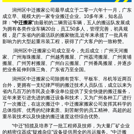
润州区中迁搬家公司
最早成立于二零一六年十一月，广东
成立早、规模大的一家专业搬迁企业。10多年来，知名品
牌：“
中迁搬家
”由最初的二辆营运车辆，五人的搬运队发展成
为拥有各类作业车辆20台，员工50多人，管理完善，初具规
模，是广东省内的最活跃的搬家物流,近年来承揽了一批具有
影响力的大型起重吊装工程，获得了广大客户的一致称赞。
润州区中迁搬家
公司成立至今，先后成立：广州天河搬
家、广州海珠搬屋、广州越秀搬屋、广州荔湾搬屋、广州黄埔
搬屋、广州芳村搬屋、广州白云搬屋、广州番禺搬屋，并逐步
把业务延伸到珠三角、广东省乃至全国。
润州区中迁搬家
公司除拥有货车、平板车、吊机等近两百
台外，更拥有一支纪律严明的搬迁技术人员队伍，成立以来为
省内几百万的市民及企事业单位提供了安全快捷的搬迁服务，
近年来更引进先进的搬迁设备和技术，又为广州各种工厂进行
了一次搬迁，在这次搬迁中，
中迁搬家
搬家公司发挥其科学的
总体指挥、优秀的纪律素质、刻苦耐劳的员工精神、高超的起
重吊装技术以及快捷的搬迁速度这些综合优势。
“
中迁
”招揽及培养了一批工程师及技师，为大量厂矿企业
的精密仪器或“疑难杂症”设备提供周全的吊运服务。“
中迁搬