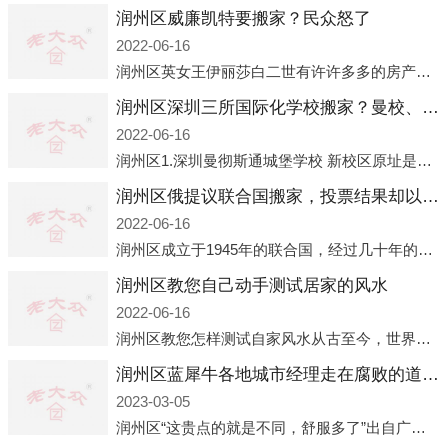
润州区威廉凯特要搬家？民众怒了
2022-06-16
润州区英女王伊丽莎白二世有许许多多的房产，遍布英国各地。而作为英女王的亲孙子、未来的英国国王，威廉王子自然也能享受到女王的房产。目前，威廉凯特以及三个孩子有两个经常居住的地点，一处是位于伦敦的肯辛顿宫，一处
润州区深圳三所国际化学校搬家？曼校、QSI、南山中英文搬走了
2022-06-16
润州区1.深圳曼彻斯通城堡学校 新校区原址是蛇口国际据悉，此次曼彻斯通城堡学校搬迁到蛇口新校区的开办与蛇口外籍人员子女学校（蛇口国际）有很大的关联。2021年，太子湾实验部就宣布在2022年正式并入蛇口外籍
润州区俄提议联合国搬家，投票结果却以惨败收场
2022-06-16
润州区成立于1945年的联合国，经过几十年的发展，如今拥有193个成员国。拥有如此众多会员国的联合国，可以说是世界上最具代表性的国际组织，也是世界上分量最重、有着较高话语权的国际组织。但以美国为首的西方国家
润州区教您自己动手测试居家的风水
2022-06-16
润州区教您怎样测试自家风水从古至今，世界各地的人们都在研究人在乾坤中的位置以及它们所形成的关系。通过探究季节转换、星象变化，并且在所观测到的自然规律的指导下，人们开始认识到居住在不同住宅中的人，其一生中的财
润州区蓝犀牛各地城市经理走在腐败的道路上
2023-03-05
润州区“这贵点的就是不同，舒服多了”出自广州运营邓经理的口中。2023年开年刚出来，三个司机（加盟蓝犀牛的个人队伍）便请广州经理去佛山娱乐场所大消费了一次，据知悉一晚消费达一万多，由三人平摊费用，燃鹅这样的