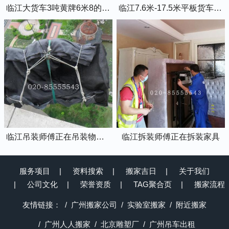
临江大货车3吨黄牌6米8的厢式货车
临江7.6米-17.5米平板货车出租
临江吊装师傅正在吊装物品上楼
临江拆装师傅正在拆装家具
服务项目
资料搜索
搬家吉日
关于我们
公司文化
荣誉资质
TAG聚合页
搬家流程
友情链接：
广州搬家公司
实验室搬家
附近搬家
广州人人搬家
北京雕塑厂
广州吊车出租