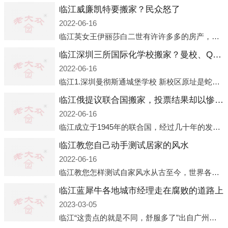
临江威廉凯特要搬家？民众怒了
2022-06-16
临江英女王伊丽莎白二世有许许多多的房产，遍布英国各地。而作为英女王的亲孙子、未来的英国国王，威廉王子自然也能享受到女王的房产。目前，威廉凯特以及三个孩子有两个经常居住的地点，一处是位于伦敦的肯辛顿宫，一处
临江深圳三所国际化学校搬家？曼校、QSI、南山中英文搬走了
2022-06-16
临江1.深圳曼彻斯通城堡学校 新校区原址是蛇口国际据悉，此次曼彻斯通城堡学校搬迁到蛇口新校区的开办与蛇口外籍人员子女学校（蛇口国际）有很大的关联。2021年，太子湾实验部就宣布在2022年正式并入蛇口外籍
临江俄提议联合国搬家，投票结果却以惨败收场
2022-06-16
临江成立于1945年的联合国，经过几十年的发展，如今拥有193个成员国。拥有如此众多会员国的联合国，可以说是世界上最具代表性的国际组织，也是世界上分量最重、有着较高话语权的国际组织。但以美国为首的西方国家
临江教您自己动手测试居家的风水
2022-06-16
临江教您怎样测试自家风水从古至今，世界各地的人们都在研究人在乾坤中的位置以及它们所形成的关系。通过探究季节转换、星象变化，并且在所观测到的自然规律的指导下，人们开始认识到居住在不同住宅中的人，其一生中的财
临江蓝犀牛各地城市经理走在腐败的道路上
2023-03-05
临江“这贵点的就是不同，舒服多了”出自广州运营邓经理的口中。2023年开年刚出来，三个司机（加盟蓝犀牛的个人队伍）便请广州经理去佛山娱乐场所大消费了一次，据知悉一晚消费达一万多，由三人平摊费用，燃鹅这样的