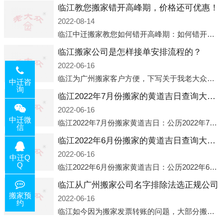
临江教您搬家错开高峰期，价格还可优惠！
2022-08-14
临江中迁搬家教您如何错开高峰期：如何错开高峰期搬家，中迁搬家做了一些电话数据统计和分析，发现市民中午2点左右访问网站的人是最多的，电话咨询是早上9点左右是最多的，预约搬家周六和周日是最多的，网上QQ微
临江搬家公司是怎样接单安排流程的？
2022-06-16
临江为广州搬家客户方便，下写关于我老大众搬家公司接单的流程，九条给搬家朋友参考，了解搬家公司工序，免去搬家时的没有准备好的工作，给您及时快速的搬好家。一．电话咨询：专人接待客户电话咨询，初步了解客户搬 家
中迁咨
询
临江2022年7月份搬家的黄道吉日查询大全一览表哪天适合搬家好日子
2022-06-16
中迁微
临江2022年7月份搬家黄道吉日：公历2022年7月6日 农历六月初八 星期三 冲虎(甲寅)公历2022年7月12日 农历六月十四 星期二 冲猴(庚申)公历2022年7月13日 农历六月十五 星期三 冲鸡
信
临江2022年6月份搬家的黄道吉日查询大全一览表哪天适合搬家好日子
2022-06-16
中迁Q
Q
临江2022年6月份搬家黄道吉日：公历2022年6月1日 农历五月初三 星期三 冲兔(己卯)公历2022年6月4日 农历五月初六 星期六 冲马(壬午)公历2022年6月8日 农历五月初十 星期三 冲狗(丙
临江从广州搬家公司名字排除法选正规公司
搬家预
2022-06-16
约
临江如今因为搬家发票转账的问题，大部分搬家公司都已经注册了营业执照，早5年前基本上所谓的搬家公司都是无注册状态也就是无照营业，由于企业注册量大增所以各种企业信息展示平台如雨后春笋般遍地开花，如：天眼查，企