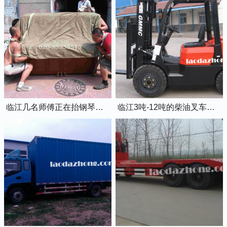
临江几名师傅正在抬钢琴上楼
临江3吨-12吨的柴油叉车出租