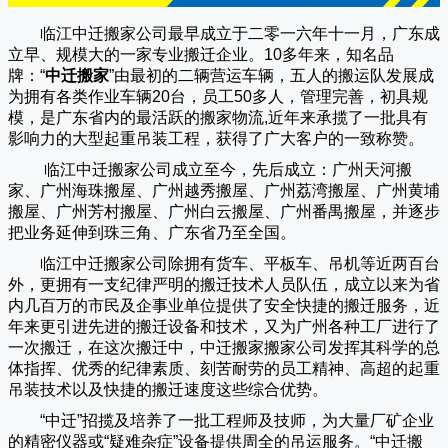
临江中迁搬家公司
最早成立于二零一六年十一月，广东成
立早、规模大的一家专业搬迁企业。10多年来，知名品
牌：“
中迁搬家
”由最初的二辆营运车辆，五人的搬运队发展成
为拥有各类作业车辆20台，员工50多人，管理完善，初具规
模，是广东省内的最活跃的搬家物流,近年来承揽了一批具有
影响力的大型起重吊装工程，获得了广大客户的一致称赞。
临江中迁搬家
公司成立至今，先后成立：广州天河搬
家、广州海珠搬屋、广州越秀搬屋、广州荔湾搬屋、广州黄埔
搬屋、广州芳村搬屋、广州白云搬屋、广州番禺搬屋，并逐步
把业务延伸到珠三角、广东省乃至全国。
临江中迁搬家
公司除拥有货车、平板车、吊机等近两百台
外，更拥有一支纪律严明的搬迁技术人员队伍，成立以来为省
内几百万的市民及企事业单位提供了安全快捷的搬迁服务，近
年来更引进先进的搬迁设备和技术，又为广州各种工厂进行了
一次搬迁，在这次搬迁中，
中迁搬家
搬家公司发挥其科学的总
体指挥、优秀的纪律素质、刻苦耐劳的员工精神、高超的起重
吊装技术以及快捷的搬迁速度这些综合优势。
“
中迁
”招揽及培养了一批工程师及技师，为大量厂矿企业
的精密仪器或“疑难杂症”设备提供周全的吊运服务。“
中迁搬