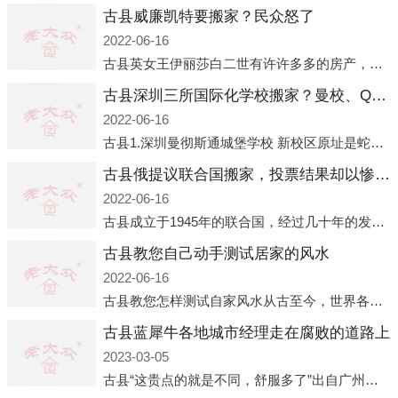
古县威廉凯特要搬家？民众怒了
2022-06-16
古县英女王伊丽莎白二世有许许多多的房产，遍布英国各地。而作为英女王的亲孙子、未来的英国国王，威廉王子自然也能享受到女王的房产。目前，威廉凯特以及三个孩子有两个经常居住的地点，一处是位于伦敦的肯辛顿宫，一处
古县深圳三所国际化学校搬家？曼校、QSI、南山中英文搬走了
2022-06-16
古县1.深圳曼彻斯通城堡学校 新校区原址是蛇口国际据悉，此次曼彻斯通城堡学校搬迁到蛇口新校区的开办与蛇口外籍人员子女学校（蛇口国际）有很大的关联。2021年，太子湾实验部就宣布在2022年正式并入蛇口外籍
古县俄提议联合国搬家，投票结果却以惨败收场
2022-06-16
古县成立于1945年的联合国，经过几十年的发展，如今拥有193个成员国。拥有如此众多会员国的联合国，可以说是世界上最具代表性的国际组织，也是世界上分量最重、有着较高话语权的国际组织。但以美国为首的西方国家
古县教您自己动手测试居家的风水
2022-06-16
古县教您怎样测试自家风水从古至今，世界各地的人们都在研究人在乾坤中的位置以及它们所形成的关系。通过探究季节转换、星象变化，并且在所观测到的自然规律的指导下，人们开始认识到居住在不同住宅中的人，其一生中的财
古县蓝犀牛各地城市经理走在腐败的道路上
2023-03-05
古县“这贵点的就是不同，舒服多了”出自广州运营邓经理的口中。2023年开年刚出来，三个司机（加盟蓝犀牛的个人队伍）便请广州经理去佛山娱乐场所大消费了一次，据知悉一晚消费达一万多，由三人平摊费用，燃鹅这样的