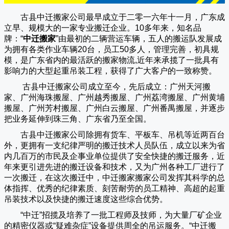
古县中迁搬家公司
最早成立于二零一六年十一月，广东成
立早、规模大的一家专业搬迁企业。10多年来，知名品
牌：“
中迁搬家
”由最初的二辆营运车辆，五人的搬运队发展成
为拥有各类作业车辆20台，员工50多人，管理完善，初具规
模，是广东省内的最活跃的搬家物流,近年来承揽了一批具有
影响力的大型起重吊装工程，获得了广大客户的一致称赞。
古县中迁搬家
公司成立至今，先后成立：广州天河搬
家、广州海珠搬屋、广州越秀搬屋、广州荔湾搬屋、广州黄埔
搬屋、广州芳村搬屋、广州白云搬屋、广州番禺搬屋，并逐步
把业务延伸到珠三角、广东省乃至全国。
古县中迁搬家
公司除拥有货车、平板车、吊机等近两百台
外，更拥有一支纪律严明的搬迁技术人员队伍，成立以来为省
内几百万的市民及企事业单位提供了安全快捷的搬迁服务，近
年来更引进先进的搬迁设备和技术，又为广州各种工厂进行了
一次搬迁，在这次搬迁中，
中迁搬家
搬家公司发挥其科学的总
体指挥、优秀的纪律素质、刻苦耐劳的员工精神、高超的起重
吊装技术以及快捷的搬迁速度这些综合优势。
“
中迁
”招揽及培养了一批工程师及技师，为大量厂矿企业
的精密仪器或“疑难杂症”设备提供周全的吊运服务。“
中迁搬