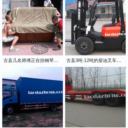
古县几名师傅正在抬钢琴上楼
古县3吨-12吨的柴油叉车出租