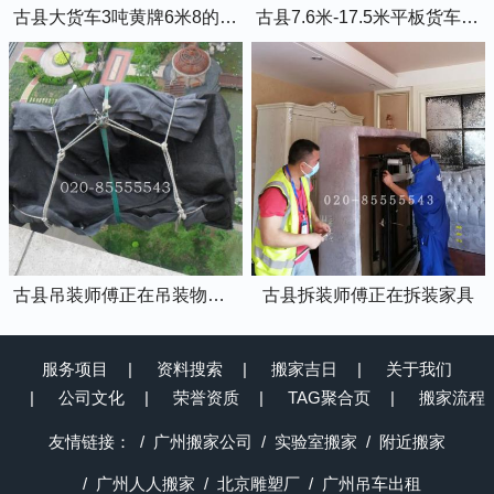
古县大货车3吨黄牌6米8的厢式货车
古县7.6米-17.5米平板货车出租
古县吊装师傅正在吊装物品上楼
古县拆装师傅正在拆装家具
服务项目
资料搜索
搬家吉日
关于我们
公司文化
荣誉资质
TAG聚合页
搬家流程
友情链接：
广州搬家公司
实验室搬家
附近搬家
广州人人搬家
北京雕塑厂
广州吊车出租