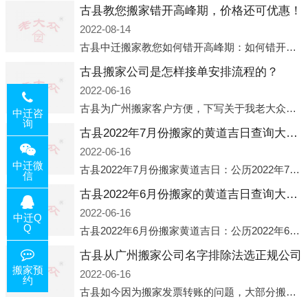
古县教您搬家错开高峰期，价格还可优惠！
2022-08-14
古县中迁搬家教您如何错开高峰期：如何错开高峰期搬家，中迁搬家做了一些电话数据统计和分析，发现市民中午2点左右访问网站的人是最多的，电话咨询是早上9点左右是最多的，预约搬家周六和周日是最多的，网上QQ微
古县搬家公司是怎样接单安排流程的？
2022-06-16
古县为广州搬家客户方便，下写关于我老大众搬家公司接单的流程，九条给搬家朋友参考，了解搬家公司工序，免去搬家时的没有准备好的工作，给您及时快速的搬好家。一．电话咨询：专人接待客户电话咨询，初步了解客户搬 家
中迁咨
询
古县2022年7月份搬家的黄道吉日查询大全一览表哪天适合搬家好日子
2022-06-16
中迁微
古县2022年7月份搬家黄道吉日：公历2022年7月6日 农历六月初八 星期三 冲虎(甲寅)公历2022年7月12日 农历六月十四 星期二 冲猴(庚申)公历2022年7月13日 农历六月十五 星期三 冲鸡
信
古县2022年6月份搬家的黄道吉日查询大全一览表哪天适合搬家好日子
2022-06-16
中迁Q
Q
古县2022年6月份搬家黄道吉日：公历2022年6月1日 农历五月初三 星期三 冲兔(己卯)公历2022年6月4日 农历五月初六 星期六 冲马(壬午)公历2022年6月8日 农历五月初十 星期三 冲狗(丙
古县从广州搬家公司名字排除法选正规公司
搬家预
2022-06-16
约
古县如今因为搬家发票转账的问题，大部分搬家公司都已经注册了营业执照，早5年前基本上所谓的搬家公司都是无注册状态也就是无照营业，由于企业注册量大增所以各种企业信息展示平台如雨后春笋般遍地开花，如：天眼查，企