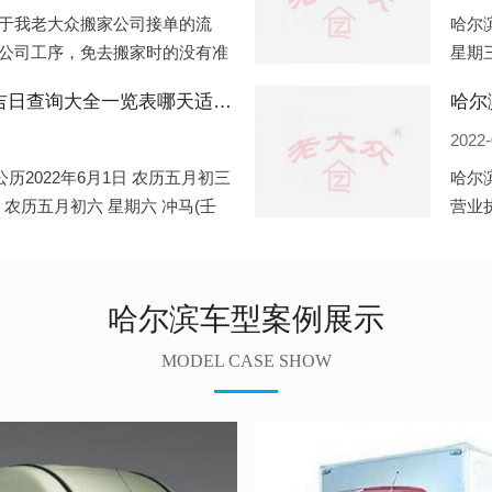
于我老大众搬家公司接单的流
哈尔滨
公司工序，免去搬家时的没有准
星期三
。一．电话咨询：专人接待客户
申)公
哈尔滨2022年6月份搬家的黄道吉日查询大全一览表哪天适合搬家好日子
哈尔
2022-
历2022年6月1日 农历五月初三
哈尔
日 农历五月初六 星期六 冲马(壬
营业
 星期三 冲狗(丙
营业
遍地
哈尔滨车型案例展示
MODEL CASE SHOW