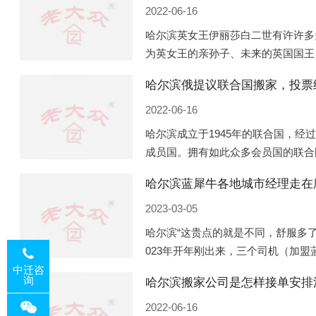
2022-06-16
哈尔滨英女王伊丽莎白二世有许许多
为英女王的亲孙子、未来的英国国王
的房产。目前，威廉凯特以及三个孩
哈尔滨俄提议联合国搬家，投票
是位于伦敦的肯辛顿宫，一处
2022-06-16
哈尔滨成立于1945年的联合国，经
成员国。拥有如此众多会员国的联合
的国际组织，也是世界上分量最重、
哈尔滨蓝犀牛各地城市经理走在
以美国为首的西方国家
2023-03-05
哈尔滨“这贵点的就是不同，舒服多了
023年开年刚出来，三个司机（加
理去佛山娱乐场所大消费了一次，据
中迁咨
询
哈尔滨搬家公司是怎样接单安排
平摊费用，燃鹅这样的
2022-06-16