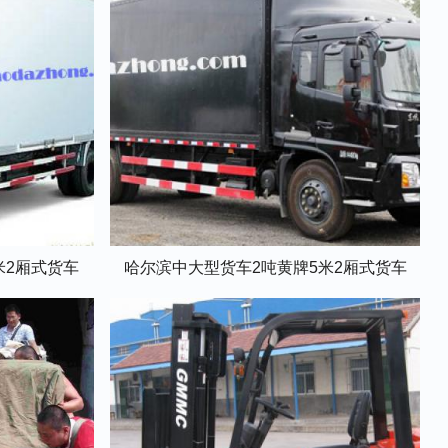
米2厢式货车
哈尔滨中大型货车2吨黄牌5米2厢式货车