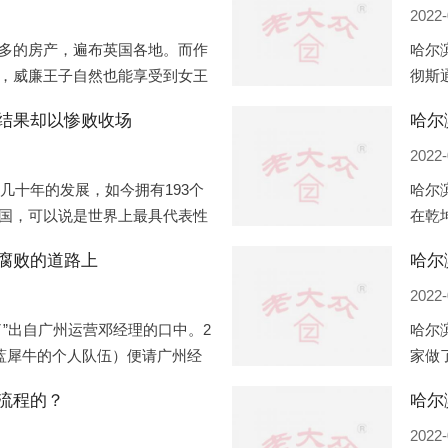
2022-
多的房产，遍布英国各地。而作
哈尔
，威廉王子自然也能享受到女王
彻斯
子有两个经常居住的地点，一处
（蛇
结果却以惨败收场
哈尔
正式
2022-
过几十年的发展，如今拥有193个
哈尔
国，可以说是世界上最具代表性
在乾
有着较高话语权的国际组织。但
化，
腐败的道路上
哈尔
同住
2022-
”出自广州运营邓经理的口中。2
哈尔
盟蓝犀牛的个人队伍）便请广州经
家做
知悉一晚消费达一万多，由三人
是最
流程的？
最多
2022-