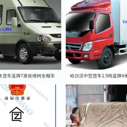
务货车蓝牌7座依维柯全顺车
哈尔滨中型货车1.5吨蓝牌4