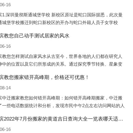
06-16
滨1.深圳曼彻斯通城堡学校 新校区原址是蛇口国际据悉，此次曼
通城堡学校搬迁到蛇口新校区的开办与蛇口外籍人员子女学校
口国际）有很大的关联。2021年，太子湾实验部就宣布在2022年
滨教您自己动手测试居家的风水
并入蛇口外籍
06-16
滨教您怎样测试自家风水从古至今，世界各地的人们都在研究人
坤中的位置以及它们所形成的关系。通过探究季节转换、星象变
并且在所观测到的自然规律的指导下，人们开始认识到居住在不
滨教您搬家错开高峰期，价格还可优惠！
宅中的人，其一生中的财
08-14
滨中迁搬家教您如何错开高峰期：如何错开高峰期搬家，中迁搬
了一些电话数据统计和分析，发现市民中午2点左右访问网站的人
多的，电话咨询是早上9点左右是最多的，预约搬家周六和周日是
哈尔滨2022年7月份搬家的黄道吉日查询大全一览表哪天适合搬家好日子
的，网上QQ微
06-16