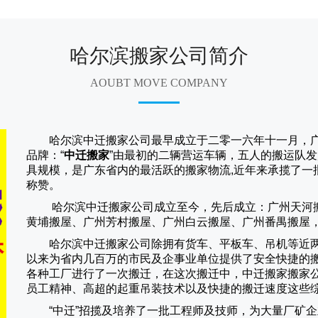
哈尔滨搬家公司简介
AOUBT MOVE COMPANY
哈尔滨中迁搬家公司
最早成立于二零一六年十一月，
品牌：“
中迁搬家
”由最初的二辆营运车辆，五人的搬运队发
具规模，是广东省内的最活跃的搬家物流,近年来承揽了一
称赞。
哈尔滨中迁搬家
公司成立至今，先后成立：广州天河
黄埔搬屋、广州芳村搬屋、广州白云搬屋、广州番禺搬屋
哈尔滨中迁搬家
公司除拥有货车、平板车、吊机等近
以来为省内几百万的市民及企事业单位提供了安全快捷的
各种工厂进行了一次搬迁，在这次搬迁中，
中迁搬家
搬家
员工精神、高超的起重吊装技术以及快捷的搬迁速度这些
“
中迁
”招揽及培养了一批工程师及技师，为大量厂矿企