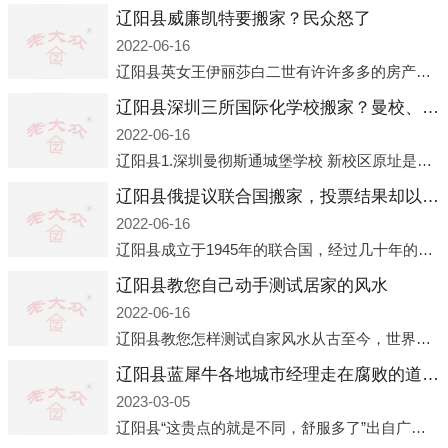
辽阳县威廉凯特要搬家？民众怒了
2022-06-16
辽阳县英女王伊丽莎白二世有许许多多的房产，遍布英国各地。而作为英女王的亲孙子、未来的英国国王，威廉王子自然也能享受到女王的房产。目前，威廉凯特以及三个孩子有两个经常居住的地点，一处是位于伦敦的肯辛顿宫，一处
辽阳县深圳三所国际化学校搬家？曼校、QSI、南山中英文搬走了
2022-06-16
辽阳县1.深圳曼彻斯通城堡学校 新校区原址是蛇口国际据悉，此次曼彻斯通城堡学校搬迁到蛇口新校区的开办与蛇口外籍人员子女学校（蛇口国际）有很大的关联。2021年，太子湾实验部就宣布在2022年正式并入蛇口外籍
辽阳县俄提议联合国搬家，投票结果却以惨败收场
2022-06-16
辽阳县成立于1945年的联合国，经过几十年的发展，如今拥有193个成员国。拥有如此众多会员国的联合国，可以说是世界上最具代表性的国际组织，也是世界上分量最重、有着较高话语权的国际组织。但以美国为首的西方国家
辽阳县教您自己动手测试居家的风水
2022-06-16
辽阳县教您怎样测试自家风水从古至今，世界各地的人们都在研究人在乾坤中的位置以及它们所形成的关系。通过探究季节转换、星象变化，并且在所观测到的自然规律的指导下，人们开始认识到居住在不同住宅中的人，其一生中的财
辽阳县蓝犀牛各地城市经理走在腐败的道路上
2023-03-05
辽阳县“这贵点的就是不同，舒服多了”出自广州运营邓经理的口中。2023年开年刚出来，三个司机（加盟蓝犀牛的个人队伍）便请广州经理去佛山娱乐场所大消费了一次，据知悉一晚消费达一万多，由三人平摊费用，燃鹅这样的