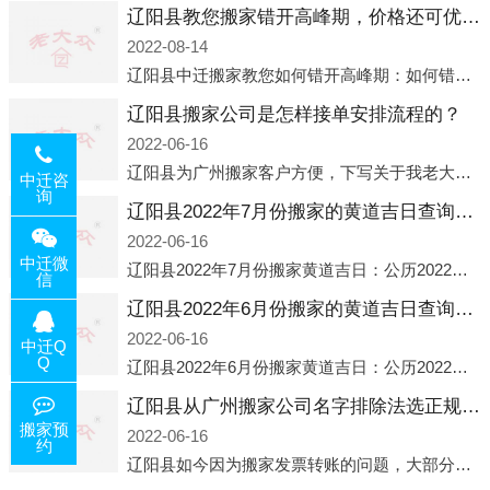
辽阳县教您搬家错开高峰期，价格还可优惠！
2022-08-14
辽阳县中迁搬家教您如何错开高峰期：如何错开高峰期搬家，中迁搬家做了一些电话数据统计和分析，发现市民中午2点左右访问网站的人是最多的，电话咨询是早上9点左右是最多的，预约搬家周六和周日是最多的，网上QQ微
辽阳县搬家公司是怎样接单安排流程的？
2022-06-16
辽阳县为广州搬家客户方便，下写关于我老大众搬家公司接单的流程，九条给搬家朋友参考，了解搬家公司工序，免去搬家时的没有准备好的工作，给您及时快速的搬好家。一．电话咨询：专人接待客户电话咨询，初步了解客户搬 家
中迁咨
询
辽阳县2022年7月份搬家的黄道吉日查询大全一览表哪天适合搬家好日子
2022-06-16
中迁微
辽阳县2022年7月份搬家黄道吉日：公历2022年7月6日 农历六月初八 星期三 冲虎(甲寅)公历2022年7月12日 农历六月十四 星期二 冲猴(庚申)公历2022年7月13日 农历六月十五 星期三 冲鸡
信
辽阳县2022年6月份搬家的黄道吉日查询大全一览表哪天适合搬家好日子
2022-06-16
中迁Q
Q
辽阳县2022年6月份搬家黄道吉日：公历2022年6月1日 农历五月初三 星期三 冲兔(己卯)公历2022年6月4日 农历五月初六 星期六 冲马(壬午)公历2022年6月8日 农历五月初十 星期三 冲狗(丙
辽阳县从广州搬家公司名字排除法选正规公司
搬家预
2022-06-16
约
辽阳县如今因为搬家发票转账的问题，大部分搬家公司都已经注册了营业执照，早5年前基本上所谓的搬家公司都是无注册状态也就是无照营业，由于企业注册量大增所以各种企业信息展示平台如雨后春笋般遍地开花，如：天眼查，企