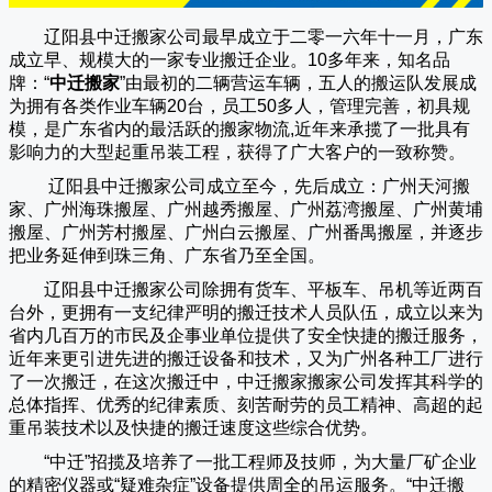
辽阳县中迁搬家公司
最早成立于二零一六年十一月，广东
成立早、规模大的一家专业搬迁企业。10多年来，知名品
牌：“
中迁搬家
”由最初的二辆营运车辆，五人的搬运队发展成
为拥有各类作业车辆20台，员工50多人，管理完善，初具规
模，是广东省内的最活跃的搬家物流,近年来承揽了一批具有
影响力的大型起重吊装工程，获得了广大客户的一致称赞。
辽阳县中迁搬家
公司成立至今，先后成立：广州天河搬
家、广州海珠搬屋、广州越秀搬屋、广州荔湾搬屋、广州黄埔
搬屋、广州芳村搬屋、广州白云搬屋、广州番禺搬屋，并逐步
把业务延伸到珠三角、广东省乃至全国。
辽阳县中迁搬家
公司除拥有货车、平板车、吊机等近两百
台外，更拥有一支纪律严明的搬迁技术人员队伍，成立以来为
省内几百万的市民及企事业单位提供了安全快捷的搬迁服务，
近年来更引进先进的搬迁设备和技术，又为广州各种工厂进行
了一次搬迁，在这次搬迁中，
中迁搬家
搬家公司发挥其科学的
总体指挥、优秀的纪律素质、刻苦耐劳的员工精神、高超的起
重吊装技术以及快捷的搬迁速度这些综合优势。
“
中迁
”招揽及培养了一批工程师及技师，为大量厂矿企业
的精密仪器或“疑难杂症”设备提供周全的吊运服务。“
中迁搬