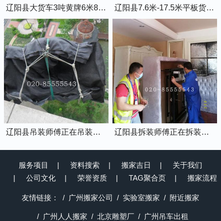
辽阳县大货车3吨黄牌6米8的厢式货车
辽阳县7.6米-17.5米平板货车出租
辽阳县吊装师傅正在吊装物品上楼
辽阳县拆装师傅正在拆装家具
服务项目
资料搜索
搬家吉日
关于我们
公司文化
荣誉资质
TAG聚合页
搬家流程
友情链接：
广州搬家公司
实验室搬家
附近搬家
广州人人搬家
北京雕塑厂
广州吊车出租