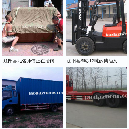
辽阳县几名师傅正在抬钢琴上楼
辽阳县3吨-12吨的柴油叉车出租