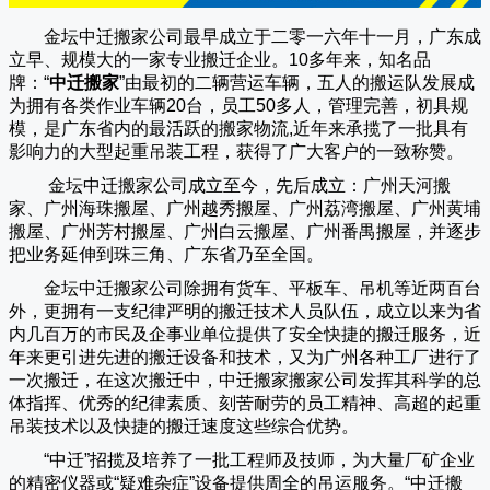
金坛中迁搬家公司
最早成立于二零一六年十一月，广东成
立早、规模大的一家专业搬迁企业。10多年来，知名品
牌：“
中迁搬家
”由最初的二辆营运车辆，五人的搬运队发展成
为拥有各类作业车辆20台，员工50多人，管理完善，初具规
模，是广东省内的最活跃的搬家物流,近年来承揽了一批具有
影响力的大型起重吊装工程，获得了广大客户的一致称赞。
金坛中迁搬家
公司成立至今，先后成立：广州天河搬
家、广州海珠搬屋、广州越秀搬屋、广州荔湾搬屋、广州黄埔
搬屋、广州芳村搬屋、广州白云搬屋、广州番禺搬屋，并逐步
把业务延伸到珠三角、广东省乃至全国。
金坛中迁搬家
公司除拥有货车、平板车、吊机等近两百台
外，更拥有一支纪律严明的搬迁技术人员队伍，成立以来为省
内几百万的市民及企事业单位提供了安全快捷的搬迁服务，近
年来更引进先进的搬迁设备和技术，又为广州各种工厂进行了
一次搬迁，在这次搬迁中，
中迁搬家
搬家公司发挥其科学的总
体指挥、优秀的纪律素质、刻苦耐劳的员工精神、高超的起重
吊装技术以及快捷的搬迁速度这些综合优势。
“
中迁
”招揽及培养了一批工程师及技师，为大量厂矿企业
的精密仪器或“疑难杂症”设备提供周全的吊运服务。“
中迁搬