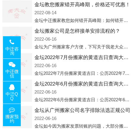
金坛教您搬家错开高峰期，价格还可优惠！
2022-08-14
金坛中迁搬家教您如何错开高峰期：如何错开高峰期搬家，中迁搬家做了一些电话数据统计和分析，发现市民中午2点左右访问网站的人是最多的，电话咨询是早上9点左右是最多的，预约搬家周六和周日是最多的，网上QQ微
金坛搬家公司是怎样接单安排流程的？
2022-06-16
金坛为广州搬家客户方便，下写关于我老大众搬家公司接单的流程，九条给搬家朋友参考，了解搬家公司工序，免去搬家时的没有准备好的工作，给您及时快速的搬好家。一．电话咨询：专人接待客户电话咨询，初步了解客户搬 家
中迁咨
询
金坛2022年7月份搬家的黄道吉日查询大全一览表哪天适合搬家好日子
2022-06-16
中迁微
金坛2022年7月份搬家黄道吉日：公历2022年7月6日 农历六月初八 星期三 冲虎(甲寅)公历2022年7月12日 农历六月十四 星期二 冲猴(庚申)公历2022年7月13日 农历六月十五 星期三 冲鸡
信
金坛2022年6月份搬家的黄道吉日查询大全一览表哪天适合搬家好日子
2022-06-16
中迁Q
Q
金坛2022年6月份搬家黄道吉日：公历2022年6月1日 农历五月初三 星期三 冲兔(己卯)公历2022年6月4日 农历五月初六 星期六 冲马(壬午)公历2022年6月8日 农历五月初十 星期三 冲狗(丙
金坛从广州搬家公司名字排除法选正规公司
搬家预
2022-06-16
约
金坛如今因为搬家发票转账的问题，大部分搬家公司都已经注册了营业执照，早5年前基本上所谓的搬家公司都是无注册状态也就是无照营业，由于企业注册量大增所以各种企业信息展示平台如雨后春笋般遍地开花，如：天眼查，企