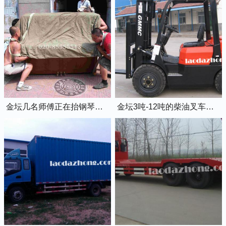
金坛几名师傅正在抬钢琴上楼
金坛3吨-12吨的柴油叉车出租