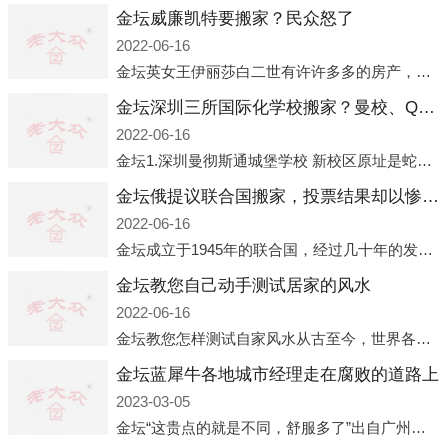
金坛威廉凯特要搬家？民众怒了
2022-06-16
金坛英女王伊丽莎白二世有许许多多的房产，遍布英国各地。而作为英女王的亲孙子、未来的英国国王，威廉王子自然也能享受到女王的房产。目前，威廉凯特以及三个孩子有两个经常居住的地点，一处是位于伦敦的肯辛顿宫，一处
金坛深圳三所国际化学校搬家？曼校、QSI、南山中英文搬走了
2022-06-16
金坛1.深圳曼彻斯通城堡学校 新校区原址是蛇口国际据悉，此次曼彻斯通城堡学校搬迁到蛇口新校区的开办与蛇口外籍人员子女学校（蛇口国际）有很大的关联。2021年，太子湾实验部就宣布在2022年正式并入蛇口外籍
金坛俄提议联合国搬家，投票结果却以惨败收场
2022-06-16
金坛成立于1945年的联合国，经过几十年的发展，如今拥有193个成员国。拥有如此众多会员国的联合国，可以说是世界上最具代表性的国际组织，也是世界上分量最重、有着较高话语权的国际组织。但以美国为首的西方国家
金坛教您自己动手测试居家的风水
2022-06-16
金坛教您怎样测试自家风水从古至今，世界各地的人们都在研究人在乾坤中的位置以及它们所形成的关系。通过探究季节转换、星象变化，并且在所观测到的自然规律的指导下，人们开始认识到居住在不同住宅中的人，其一生中的财
金坛蓝犀牛各地城市经理走在腐败的道路上
2023-03-05
金坛“这贵点的就是不同，舒服多了”出自广州运营邓经理的口中。2023年开年刚出来，三个司机（加盟蓝犀牛的个人队伍）便请广州经理去佛山娱乐场所大消费了一次，据知悉一晚消费达一万多，由三人平摊费用，燃鹅这样的