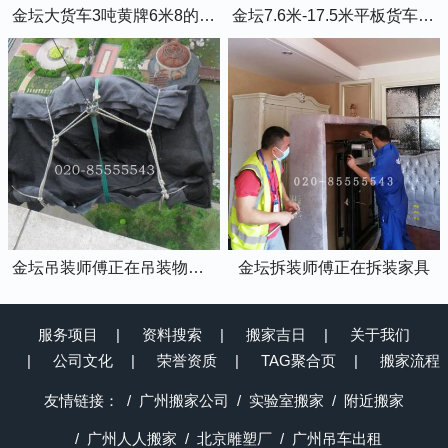
金坛大货车3吨黄牌6米8的厢式货车
金坛7.6米-17.5米平板货车出租
金坛吊装师傅正在吊装物品上楼
金坛拆装师傅正在拆装家具
服务项目
资料搜索
搬家吉日
关于我们
公司文化
荣誉资质
TAG聚合页
搬家流程
友情链接：
广州搬家公司
实验室搬家
附近搬家
广州人人搬家
北京雕塑厂
广州吊车出租