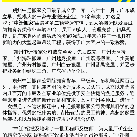
朔州中迁搬家公司
最早成立于二零一六年十一月，广东成
立早、规模大的一家专业搬迁企业。10多年来，知名品
牌：“
中迁搬家
”由最初的二辆营运车辆，五人的搬运队发展成
为拥有各类作业车辆20台，员工50多人，管理完善，初具规
模，是广东省内的最活跃的搬家物流,近年来承揽了一批具有
影响力的大型起重吊装工程，获得了广大客户的一致称赞。
朔州中迁搬家
公司成立至今，先后成立：广州天河搬
家、广州海珠搬屋、广州越秀搬屋、广州荔湾搬屋、广州黄埔
搬屋、广州芳村搬屋、广州白云搬屋、广州番禺搬屋，并逐步
把业务延伸到珠三角、广东省乃至全国。
朔州中迁搬家
公司除拥有货车、平板车、吊机等近两百台
外，更拥有一支纪律严明的搬迁技术人员队伍，成立以来为省
内几百万的市民及企事业单位提供了安全快捷的搬迁服务，近
年来更引进先进的搬迁设备和技术，又为广州各种工厂进行了
一次搬迁，在这次搬迁中，
中迁搬家
搬家公司发挥其科学的总
体指挥、优秀的纪律素质、刻苦耐劳的员工精神、高超的起重
吊装技术以及快捷的搬迁速度这些综合优势。
“
中迁
”招揽及培养了一批工程师及技师，为大量厂矿企业
的精密仪器或“疑难杂症”设备提供周全的吊运服务。“
中迁搬