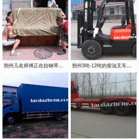
朔州几名师傅正在抬钢琴上楼
朔州3吨-12吨的柴油叉车出租