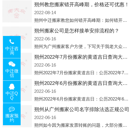
朔州教您搬家错开高峰期，价格还可优惠！
2022-08-14
朔州中迁搬家教您如何错开高峰期：如何错开高峰期搬家，中迁搬家做了一些电话数据统计和分析，发现市民中午2点左右访问网站的人是最多的，电话咨询是早上9点左右是最多的，预约搬家周六和周日是最多的，网上QQ微
朔州搬家公司是怎样接单安排流程的？
2022-06-16
朔州为广州搬家客户方便，下写关于我老大众搬家公司接单的流程，九条给搬家朋友参考，了解搬家公司工序，免去搬家时的没有准备好的工作，给您及时快速的搬好家。一．电话咨询：专人接待客户电话咨询，初步了解客户搬 家
中迁咨
询
朔州2022年7月份搬家的黄道吉日查询大全一览表哪天适合搬家好日子
2022-06-16
中迁微
朔州2022年7月份搬家黄道吉日：公历2022年7月6日 农历六月初八 星期三 冲虎(甲寅)公历2022年7月12日 农历六月十四 星期二 冲猴(庚申)公历2022年7月13日 农历六月十五 星期三 冲鸡
信
朔州2022年6月份搬家的黄道吉日查询大全一览表哪天适合搬家好日子
2022-06-16
中迁Q
Q
朔州2022年6月份搬家黄道吉日：公历2022年6月1日 农历五月初三 星期三 冲兔(己卯)公历2022年6月4日 农历五月初六 星期六 冲马(壬午)公历2022年6月8日 农历五月初十 星期三 冲狗(丙
朔州从广州搬家公司名字排除法选正规公司
搬家预
2022-06-16
约
朔州如今因为搬家发票转账的问题，大部分搬家公司都已经注册了营业执照，早5年前基本上所谓的搬家公司都是无注册状态也就是无照营业，由于企业注册量大增所以各种企业信息展示平台如雨后春笋般遍地开花，如：天眼查，企