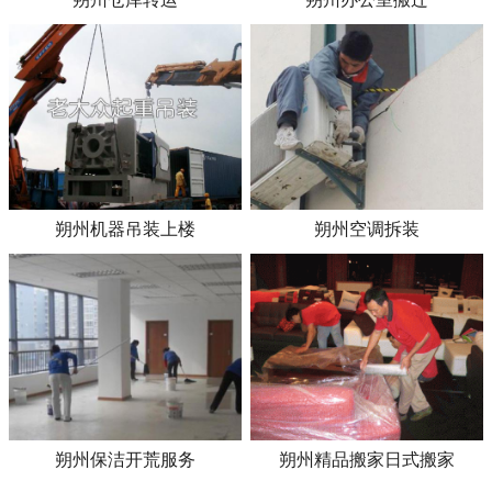
朔州机器吊装上楼
朔州空调拆装
朔州保洁开荒服务
朔州精品搬家日式搬家