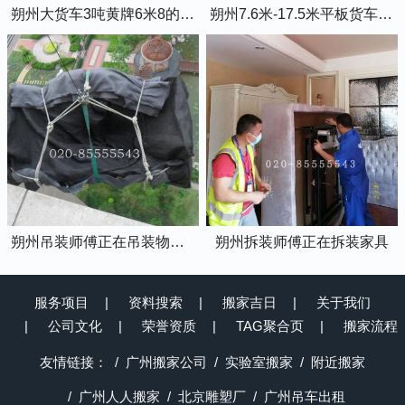
朔州大货车3吨黄牌6米8的厢式货车
朔州7.6米-17.5米平板货车出租
朔州吊装师傅正在吊装物品上楼
朔州拆装师傅正在拆装家具
服务项目
资料搜索
搬家吉日
关于我们
公司文化
荣誉资质
TAG聚合页
搬家流程
友情链接：
广州搬家公司
实验室搬家
附近搬家
广州人人搬家
北京雕塑厂
广州吊车出租