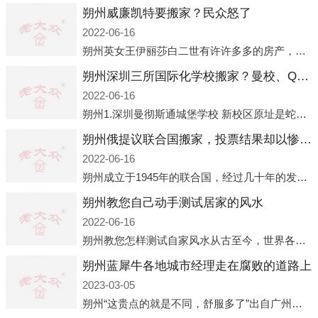
朔州威廉凯特要搬家？民众怒了
2022-06-16
朔州英女王伊丽莎白二世有许许多多的房产，遍布英国各地。而作为英女王的亲孙子、未来的英国国王，威廉王子自然也能享受到女王的房产。目前，威廉凯特以及三个孩子有两个经常居住的地点，一处是位于伦敦的肯辛顿宫，一处
朔州深圳三所国际化学校搬家？曼校、QSI、南山中英文搬走了
2022-06-16
朔州1.深圳曼彻斯通城堡学校 新校区原址是蛇口国际据悉，此次曼彻斯通城堡学校搬迁到蛇口新校区的开办与蛇口外籍人员子女学校（蛇口国际）有很大的关联。2021年，太子湾实验部就宣布在2022年正式并入蛇口外籍
朔州俄提议联合国搬家，投票结果却以惨败收场
2022-06-16
朔州成立于1945年的联合国，经过几十年的发展，如今拥有193个成员国。拥有如此众多会员国的联合国，可以说是世界上最具代表性的国际组织，也是世界上分量最重、有着较高话语权的国际组织。但以美国为首的西方国家
朔州教您自己动手测试居家的风水
2022-06-16
朔州教您怎样测试自家风水从古至今，世界各地的人们都在研究人在乾坤中的位置以及它们所形成的关系。通过探究季节转换、星象变化，并且在所观测到的自然规律的指导下，人们开始认识到居住在不同住宅中的人，其一生中的财
朔州蓝犀牛各地城市经理走在腐败的道路上
2023-03-05
朔州“这贵点的就是不同，舒服多了”出自广州运营邓经理的口中。2023年开年刚出来，三个司机（加盟蓝犀牛的个人队伍）便请广州经理去佛山娱乐场所大消费了一次，据知悉一晚消费达一万多，由三人平摊费用，燃鹅这样的