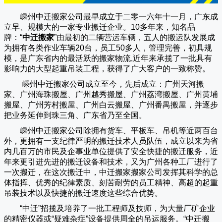
嵊州中迁搬家公司
最早成立于二零一六年十一月，广东成
立早、规模大的一家专业搬迁企业。10多年来，知名品
牌：“
中迁搬家
”由最初的二辆营运车辆，五人的搬运队发展成
为拥有各类作业车辆20台，员工50多人，管理完善，初具规
模，是广东省内的最活跃的搬家物流,近年来承揽了一批具有
影响力的大型起重吊装工程，获得了广大客户的一致称赞。
嵊州中迁搬家
公司成立至今，先后成立：广州天河搬
家、广州海珠搬屋、广州越秀搬屋、广州荔湾搬屋、广州黄埔
搬屋、广州芳村搬屋、广州白云搬屋、广州番禺搬屋，并逐步
把业务延伸到珠三角、广东省乃至全国。
嵊州中迁搬家
公司除拥有货车、平板车、吊机等近两百台
外，更拥有一支纪律严明的搬迁技术人员队伍，成立以来为省
内几百万的市民及企事业单位提供了安全快捷的搬迁服务，近
年来更引进先进的搬迁设备和技术，又为广州各种工厂进行了
一次搬迁，在这次搬迁中，
中迁搬家
搬家公司发挥其科学的总
体指挥、优秀的纪律素质、刻苦耐劳的员工精神、高超的起重
吊装技术以及快捷的搬迁速度这些综合优势。
“
中迁
”招揽及培养了一批工程师及技师，为大量厂矿企业
的精密仪器或“疑难杂症”设备提供周全的吊运服务。“
中迁搬