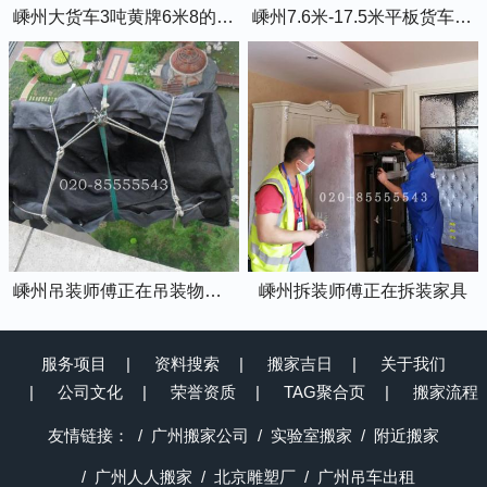
嵊州大货车3吨黄牌6米8的厢式货车
嵊州7.6米-17.5米平板货车出租
嵊州吊装师傅正在吊装物品上楼
嵊州拆装师傅正在拆装家具
服务项目
资料搜索
搬家吉日
关于我们
公司文化
荣誉资质
TAG聚合页
搬家流程
友情链接：
广州搬家公司
实验室搬家
附近搬家
广州人人搬家
北京雕塑厂
广州吊车出租