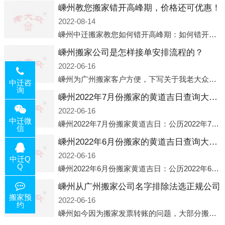
嵊州教您搬家错开高峰期，价格还可优惠！
2022-08-14
嵊州中迁搬家教您如何错开高峰期：如何错开高峰期搬家，中迁搬家做了一些电话数据统计和分析，发现市民中午2点左右访问网站的人是最多的，电话咨询是早上9点左右是最多的，预约搬家周六和周日是最多的，网上QQ微
嵊州搬家公司是怎样接单安排流程的？
2022-06-16
嵊州为广州搬家客户方便，下写关于我老大众搬家公司接单的流程，九条给搬家朋友参考，了解搬家公司工序，免去搬家时的没有准备好的工作，给您及时快速的搬好家。一．电话咨询：专人接待客户电话咨询，初步了解客户搬 家
中迁咨
询
嵊州2022年7月份搬家的黄道吉日查询大全一览表哪天适合搬家好日子
2022-06-16
中迁微
嵊州2022年7月份搬家黄道吉日：公历2022年7月6日 农历六月初八 星期三 冲虎(甲寅)公历2022年7月12日 农历六月十四 星期二 冲猴(庚申)公历2022年7月13日 农历六月十五 星期三 冲鸡
信
嵊州2022年6月份搬家的黄道吉日查询大全一览表哪天适合搬家好日子
2022-06-16
中迁Q
Q
嵊州2022年6月份搬家黄道吉日：公历2022年6月1日 农历五月初三 星期三 冲兔(己卯)公历2022年6月4日 农历五月初六 星期六 冲马(壬午)公历2022年6月8日 农历五月初十 星期三 冲狗(丙
嵊州从广州搬家公司名字排除法选正规公司
搬家预
2022-06-16
约
嵊州如今因为搬家发票转账的问题，大部分搬家公司都已经注册了营业执照，早5年前基本上所谓的搬家公司都是无注册状态也就是无照营业，由于企业注册量大增所以各种企业信息展示平台如雨后春笋般遍地开花，如：天眼查，企