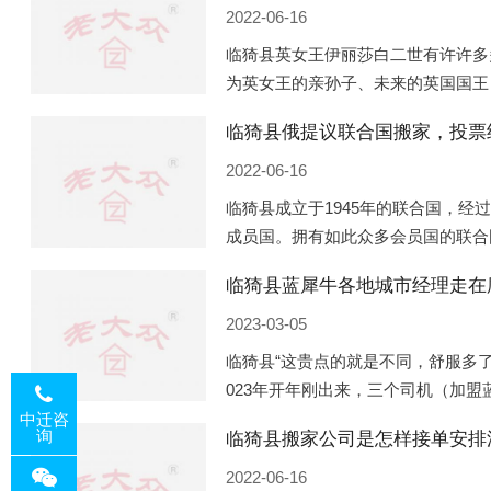
2022-06-16
临猗县英女王伊丽莎白二世有许许多
为英女王的亲孙子、未来的英国国王
的房产。目前，威廉凯特以及三个孩
临猗县俄提议联合国搬家，投票
是位于伦敦的肯辛顿宫，一处
2022-06-16
临猗县成立于1945年的联合国，经
成员国。拥有如此众多会员国的联合
的国际组织，也是世界上分量最重、
临猗县蓝犀牛各地城市经理走在
以美国为首的西方国家
2023-03-05
临猗县“这贵点的就是不同，舒服多了
023年开年刚出来，三个司机（加
理去佛山娱乐场所大消费了一次，据
中迁咨
询
临猗县搬家公司是怎样接单安排
平摊费用，燃鹅这样的
2022-06-16