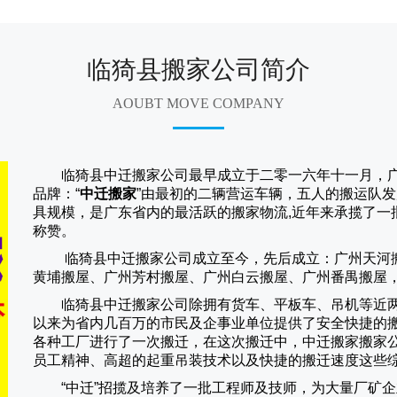
临猗县搬家公司简介
AOUBT MOVE COMPANY
临猗县中迁搬家公司
最早成立于二零一六年十一月，
品牌：“
中迁搬家
”由最初的二辆营运车辆，五人的搬运队发
具规模，是广东省内的最活跃的搬家物流,近年来承揽了一
称赞。
临猗县中迁搬家
公司成立至今，先后成立：广州天河
黄埔搬屋、广州芳村搬屋、广州白云搬屋、广州番禺搬屋
临猗县中迁搬家
公司除拥有货车、平板车、吊机等近
以来为省内几百万的市民及企事业单位提供了安全快捷的
各种工厂进行了一次搬迁，在这次搬迁中，
中迁搬家
搬家
员工精神、高超的起重吊装技术以及快捷的搬迁速度这些
“
中迁
”招揽及培养了一批工程师及技师，为大量厂矿企