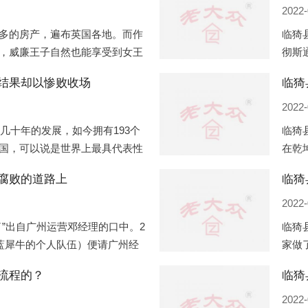
2022-
多的房产，遍布英国各地。而作
临猗
，威廉王子自然也能享受到女王
彻斯
子有两个经常居住的地点，一处
（蛇
结果却以惨败收场
临猗
正式
2022-
过几十年的发展，如今拥有193个
临猗
国，可以说是世界上最具代表性
在乾
有着较高话语权的国际组织。但
化，
腐败的道路上
临猗
同住
2022-
”出自广州运营邓经理的口中。2
临猗
盟蓝犀牛的个人队伍）便请广州经
家做
知悉一晚消费达一万多，由三人
是最
流程的？
最多
2022-