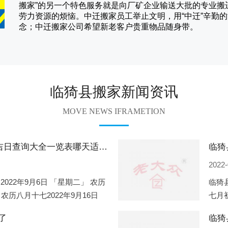
搬家
”的另一个特色服务就是向厂矿企业输送大批的专业
劳力资源的烦恼。
中迁
搬家员工举止文明，用“中迁”辛勤
念；
中迁搬家
公司希望新老客户贵重物品随身带。
临猗县搬家新闻资讯
MOVE NEWS IFRAMETION
临猗县2022年9月份搬家的黄道吉日查询大全一览表哪天适合搬家好日子
2022-
2022年9月6日 「星期二」 农历
临猗县
 农历八月十七2022年9月16日
七月初
2
期一」
了