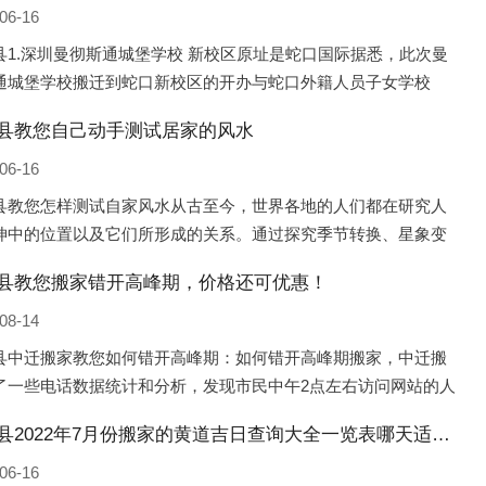
06-16
县1.深圳曼彻斯通城堡学校 新校区原址是蛇口国际据悉，此次曼
通城堡学校搬迁到蛇口新校区的开办与蛇口外籍人员子女学校
口国际）有很大的关联。2021年，太子湾实验部就宣布在2022年
县教您自己动手测试居家的风水
并入蛇口外籍
06-16
县教您怎样测试自家风水从古至今，世界各地的人们都在研究人
坤中的位置以及它们所形成的关系。通过探究季节转换、星象变
并且在所观测到的自然规律的指导下，人们开始认识到居住在不
县教您搬家错开高峰期，价格还可优惠！
宅中的人，其一生中的财
08-14
县中迁搬家教您如何错开高峰期：如何错开高峰期搬家，中迁搬
了一些电话数据统计和分析，发现市民中午2点左右访问网站的人
多的，电话咨询是早上9点左右是最多的，预约搬家周六和周日是
临猗县2022年7月份搬家的黄道吉日查询大全一览表哪天适合搬家好日子
的，网上QQ微
06-16