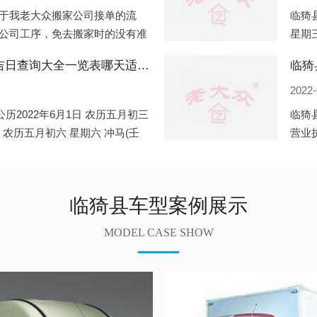
于我老大众搬家公司接单的流
临猗县
公司工序，免去搬家时的没有准
星期三
。一．电话咨询：专人接待客户
申)公
临猗县2022年6月份搬家的黄道吉日查询大全一览表哪天适合搬家好日子
临猗
2022-
历2022年6月1日 农历五月初三
临猗
日 农历五月初六 星期六 冲马(壬
营业
 星期三 冲狗(丙
营业
遍地
临猗县车型案例展示
MODEL CASE SHOW