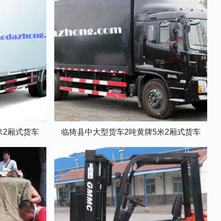
米2厢式货车
临猗县中大型货车2吨黄牌5米2厢式货车