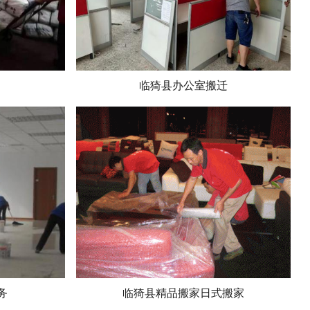
临猗县办公室搬迁
务
临猗县精品搬家日式搬家