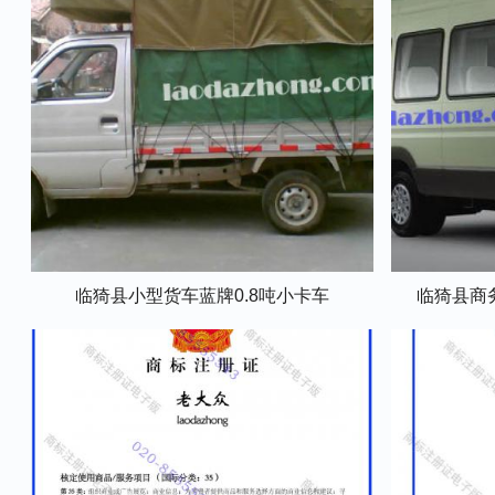
临猗县小型货车蓝牌0.8吨小卡车
临猗县商