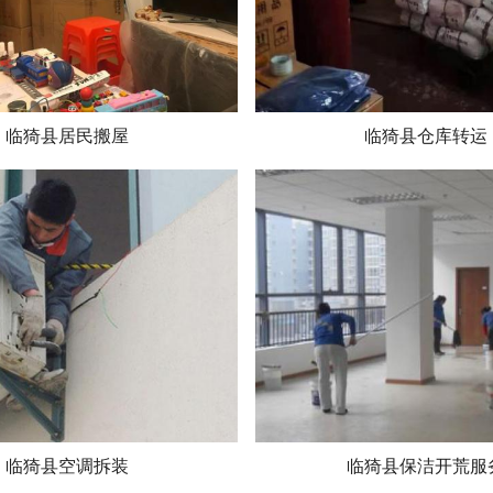
临猗县居民搬屋
临猗县仓库转运
临猗县空调拆装
临猗县保洁开荒服