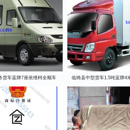
务货车蓝牌7座依维柯全顺车
临猗县中型货车1.5吨蓝牌4