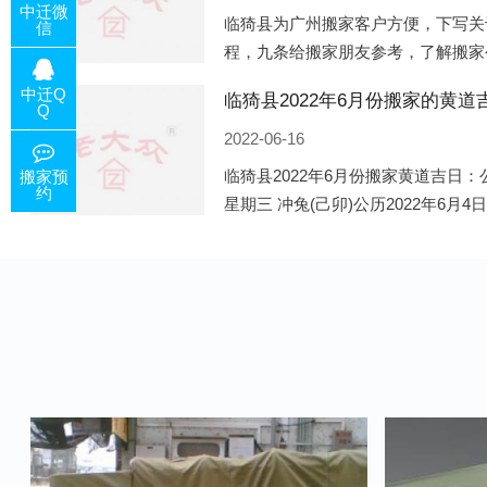
中迁微
临猗县为广州搬家客户方便，下写关
信
程，九条给搬家朋友参考，了解搬家
备好的工作，给您及时快速的搬好家
中迁Q
电话咨询，初步了解客户搬 家
Q
2022-06-16
临猗县2022年6月份搬家黄道吉日：公
搬家预
约
星期三 冲兔(己卯)公历2022年6月4
午)公历2022年6月8日 农历五月初十