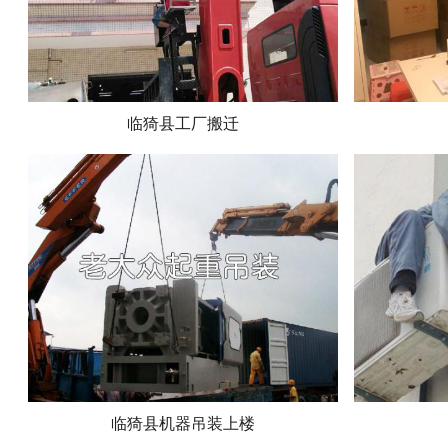
临猗县工厂搬迁
临猗县机器吊装上楼