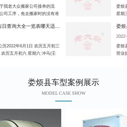
于我老大众搬家公司接单的流
娄烦县
公司工序，免去搬家时的没有准
星期三
。一．电话咨询：专人接待客户
申)公
娄烦县2022年6月份搬家的黄道吉日查询大全一览表哪天适合搬家好日子
娄烦
2022-
历2022年6月1日 农历五月初三
娄烦
日 农历五月初六 星期六 冲马(壬
营业
 星期三 冲狗(丙
营业
遍地
娄烦县车型案例展示
MODEL CASE SHOW