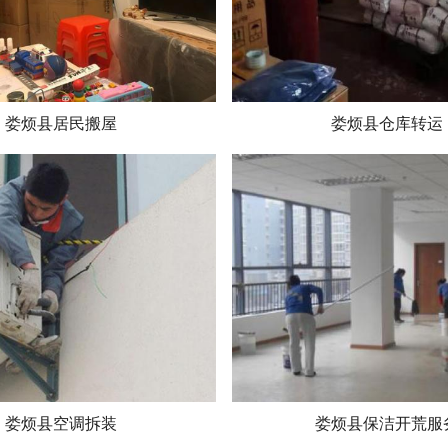
娄烦县居民搬屋
娄烦县仓库转运
娄烦县空调拆装
娄烦县保洁开荒服