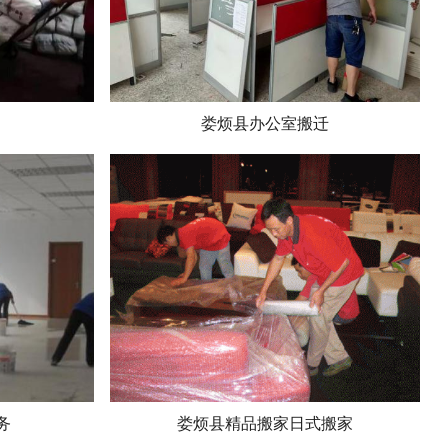
娄烦县办公室搬迁
务
娄烦县精品搬家日式搬家