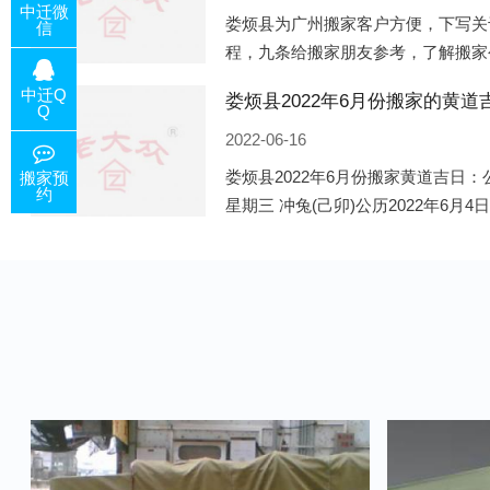
中迁微
娄烦县为广州搬家客户方便，下写关
信
程，九条给搬家朋友参考，了解搬家
备好的工作，给您及时快速的搬好家
中迁Q
电话咨询，初步了解客户搬 家
Q
2022-06-16
娄烦县2022年6月份搬家黄道吉日：公
搬家预
约
星期三 冲兔(己卯)公历2022年6月4
午)公历2022年6月8日 农历五月初十