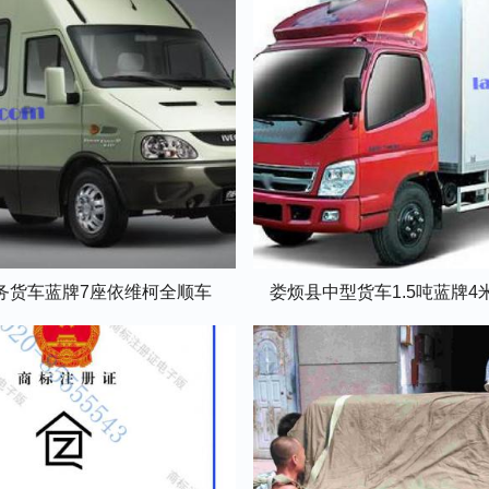
务货车蓝牌7座依维柯全顺车
娄烦县中型货车1.5吨蓝牌4