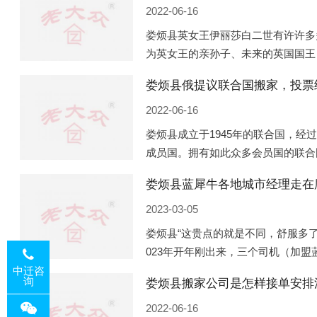
2022-06-16
娄烦县英女王伊丽莎白二世有许许多
为英女王的亲孙子、未来的英国国王
的房产。目前，威廉凯特以及三个孩
娄烦县俄提议联合国搬家，投票
是位于伦敦的肯辛顿宫，一处
2022-06-16
娄烦县成立于1945年的联合国，经
成员国。拥有如此众多会员国的联合
的国际组织，也是世界上分量最重、
娄烦县蓝犀牛各地城市经理走在
以美国为首的西方国家
2023-03-05
娄烦县“这贵点的就是不同，舒服多了
023年开年刚出来，三个司机（加
理去佛山娱乐场所大消费了一次，据
中迁咨
询
娄烦县搬家公司是怎样接单安排
平摊费用，燃鹅这样的
2022-06-16