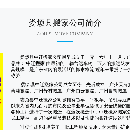
娄烦县搬家公司简介
AOUBT MOVE COMPANY
娄烦县中迁搬家公司
最早成立于二零一六年十一月，
品牌：“
中迁搬家
”由最初的二辆营运车辆，五人的搬运队发
具规模，是广东省内的最活跃的搬家物流,近年来承揽了一
称赞。
娄烦县中迁搬家
公司成立至今，先后成立：广州天河
黄埔搬屋、广州芳村搬屋、广州白云搬屋、广州番禺搬屋
娄烦县中迁搬家
公司除拥有货车、平板车、吊机等近
以来为省内几百万的市民及企事业单位提供了安全快捷的
各种工厂进行了一次搬迁，在这次搬迁中，
中迁搬家
搬家
员工精神、高超的起重吊装技术以及快捷的搬迁速度这些
“
中迁
”招揽及培养了一批工程师及技师，为大量厂矿企