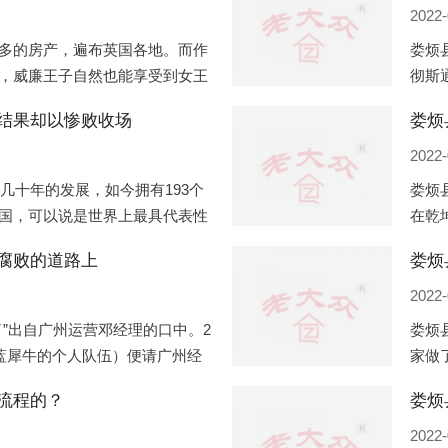
2022-
多的房产，遍布英国各地。而作
娄烦
，威廉王子自然也能享受到女王
彻斯
子有两个经常居住的地点，一处
（蛇
结果却以惨败收场
娄烦
正式
2022-
过几十年的发展，如今拥有193个
娄烦
国，可以说是世界上最具代表性
在乾
有着较高话语权的国际组织。但
化，
腐败的道路上
娄烦
同住
2022-
”出自广州运营邓经理的口中。2
娄烦
盟蓝犀牛的个人队伍）便请广州经
家做
知悉一晚消费达一万多，由三人
是最
流程的？
最多
2022-