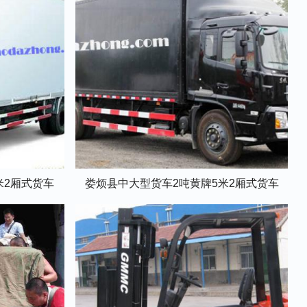
米2厢式货车
娄烦县中大型货车2吨黄牌5米2厢式货车