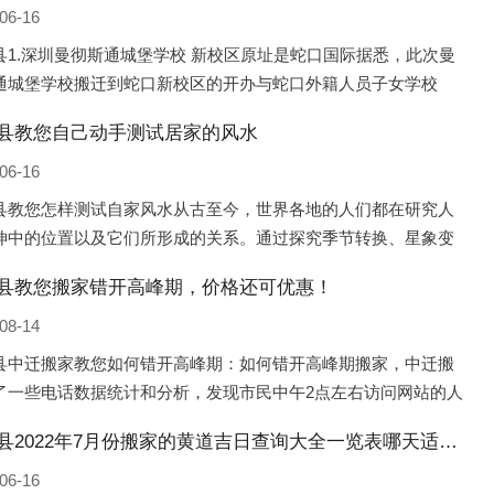
06-16
县1.深圳曼彻斯通城堡学校 新校区原址是蛇口国际据悉，此次曼
通城堡学校搬迁到蛇口新校区的开办与蛇口外籍人员子女学校
口国际）有很大的关联。2021年，太子湾实验部就宣布在2022年
县教您自己动手测试居家的风水
并入蛇口外籍
06-16
县教您怎样测试自家风水从古至今，世界各地的人们都在研究人
坤中的位置以及它们所形成的关系。通过探究季节转换、星象变
并且在所观测到的自然规律的指导下，人们开始认识到居住在不
县教您搬家错开高峰期，价格还可优惠！
宅中的人，其一生中的财
08-14
县中迁搬家教您如何错开高峰期：如何错开高峰期搬家，中迁搬
了一些电话数据统计和分析，发现市民中午2点左右访问网站的人
多的，电话咨询是早上9点左右是最多的，预约搬家周六和周日是
娄烦县2022年7月份搬家的黄道吉日查询大全一览表哪天适合搬家好日子
的，网上QQ微
06-16