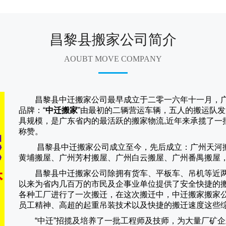
昌黎县搬家公司简介
AOUBT MOVE COMPANY
昌黎县中迁搬家公司
最早成立于二零一六年十一月，
品牌：“
中迁搬家
”由最初的二辆营运车辆，五人的搬运队发
具规模，是广东省内的最活跃的搬家物流,近年来承揽了一
称赞。
昌黎县中迁搬家
公司成立至今，先后成立：广州天河
黄埔搬屋、广州芳村搬屋、广州白云搬屋、广州番禺搬屋
昌黎县中迁搬家
公司除拥有货车、平板车、吊机等近
以来为省内几百万的市民及企事业单位提供了安全快捷的
各种工厂进行了一次搬迁，在这次搬迁中，
中迁搬家
搬家
员工精神、高超的起重吊装技术以及快捷的搬迁速度这些
“
中迁
”招揽及培养了一批工程师及技师，为大量厂矿企