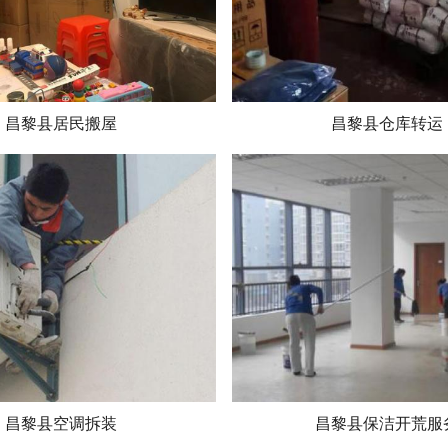
昌黎县居民搬屋
昌黎县仓库转运
昌黎县空调拆装
昌黎县保洁开荒服