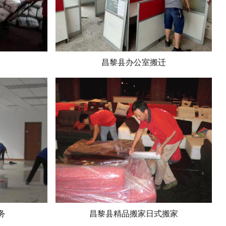
昌黎县办公室搬迁
务
昌黎县精品搬家日式搬家