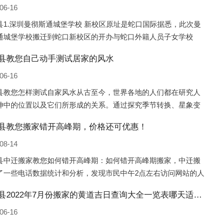
06-16
县1.深圳曼彻斯通城堡学校 新校区原址是蛇口国际据悉，此次曼
通城堡学校搬迁到蛇口新校区的开办与蛇口外籍人员子女学校
口国际）有很大的关联。2021年，太子湾实验部就宣布在2022年
县教您自己动手测试居家的风水
并入蛇口外籍
06-16
县教您怎样测试自家风水从古至今，世界各地的人们都在研究人
坤中的位置以及它们所形成的关系。通过探究季节转换、星象变
并且在所观测到的自然规律的指导下，人们开始认识到居住在不
县教您搬家错开高峰期，价格还可优惠！
宅中的人，其一生中的财
08-14
县中迁搬家教您如何错开高峰期：如何错开高峰期搬家，中迁搬
了一些电话数据统计和分析，发现市民中午2点左右访问网站的人
多的，电话咨询是早上9点左右是最多的，预约搬家周六和周日是
昌黎县2022年7月份搬家的黄道吉日查询大全一览表哪天适合搬家好日子
的，网上QQ微
06-16