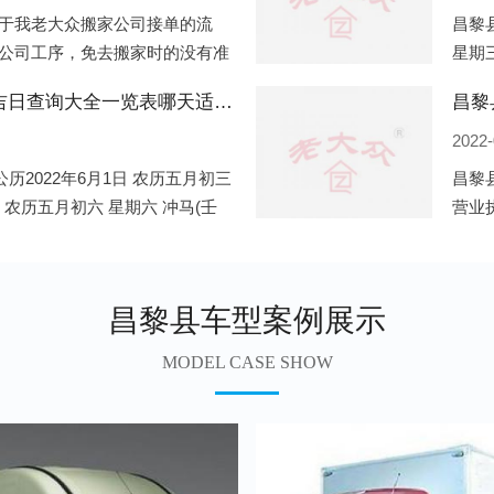
于我老大众搬家公司接单的流
昌黎县
公司工序，免去搬家时的没有准
星期三
。一．电话咨询：专人接待客户
申)公
昌黎县2022年6月份搬家的黄道吉日查询大全一览表哪天适合搬家好日子
昌黎
2022-
历2022年6月1日 农历五月初三
昌黎
日 农历五月初六 星期六 冲马(壬
营业
 星期三 冲狗(丙
营业
遍地
昌黎县车型案例展示
MODEL CASE SHOW