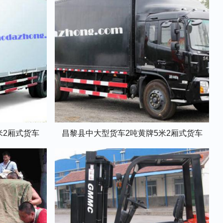
米2厢式货车
昌黎县中大型货车2吨黄牌5米2厢式货车