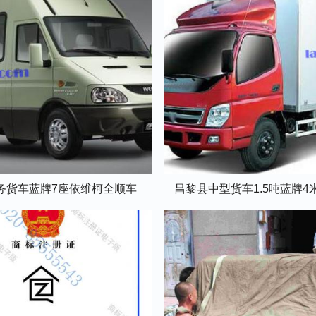
务货车蓝牌7座依维柯全顺车
昌黎县中型货车1.5吨蓝牌4