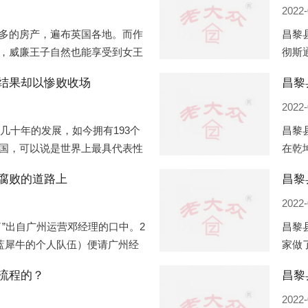
2022-
多的房产，遍布英国各地。而作
昌黎
，威廉王子自然也能享受到女王
彻斯
子有两个经常居住的地点，一处
（蛇
结果却以惨败收场
昌黎
正式
2022-
过几十年的发展，如今拥有193个
昌黎
国，可以说是世界上最具代表性
在乾
有着较高话语权的国际组织。但
化，
腐败的道路上
昌黎
同住
2022-
”出自广州运营邓经理的口中。2
昌黎
盟蓝犀牛的个人队伍）便请广州经
家做
知悉一晚消费达一万多，由三人
是最
流程的？
最多
2022-