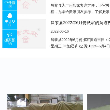
中迁微
昌黎县为广州搬家客户方便，下写关
信
程，九条给搬家朋友参考，了解搬家
备好的工作，给您及时快速的搬好家
中迁Q
电话咨询，初步了解客户搬 家
Q
2022-06-16
昌黎县2022年6月份搬家黄道吉日：公
搬家预
约
星期三 冲兔(己卯)公历2022年6月4
午)公历2022年6月8日 农历五月初十