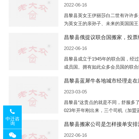
2022-06-16
昌黎县英女王伊丽莎白二世有许许多
为英女王的亲孙子、未来的英国国王
的房产。目前，威廉凯特以及三个孩
昌黎县俄提议联合国搬家，投票
是位于伦敦的肯辛顿宫，一处
2022-06-16
昌黎县成立于1945年的联合国，经
成员国。拥有如此众多会员国的联合
的国际组织，也是世界上分量最重、
昌黎县蓝犀牛各地城市经理走在
以美国为首的西方国家
2023-03-05
昌黎县“这贵点的就是不同，舒服多了
023年开年刚出来，三个司机（加
理去佛山娱乐场所大消费了一次，据
中迁咨
询
昌黎县搬家公司是怎样接单安排
平摊费用，燃鹅这样的
2022-06-16