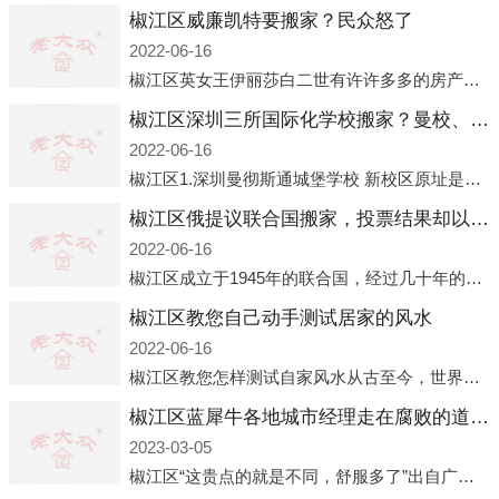
椒江区威廉凯特要搬家？民众怒了
2022-06-16
椒江区英女王伊丽莎白二世有许许多多的房产，遍布英国各地。而作为英女王的亲孙子、未来的英国国王，威廉王子自然也能享受到女王的房产。目前，威廉凯特以及三个孩子有两个经常居住的地点，一处是位于伦敦的肯辛顿宫，一处
椒江区深圳三所国际化学校搬家？曼校、QSI、南山中英文搬走了
2022-06-16
椒江区1.深圳曼彻斯通城堡学校 新校区原址是蛇口国际据悉，此次曼彻斯通城堡学校搬迁到蛇口新校区的开办与蛇口外籍人员子女学校（蛇口国际）有很大的关联。2021年，太子湾实验部就宣布在2022年正式并入蛇口外籍
椒江区俄提议联合国搬家，投票结果却以惨败收场
2022-06-16
椒江区成立于1945年的联合国，经过几十年的发展，如今拥有193个成员国。拥有如此众多会员国的联合国，可以说是世界上最具代表性的国际组织，也是世界上分量最重、有着较高话语权的国际组织。但以美国为首的西方国家
椒江区教您自己动手测试居家的风水
2022-06-16
椒江区教您怎样测试自家风水从古至今，世界各地的人们都在研究人在乾坤中的位置以及它们所形成的关系。通过探究季节转换、星象变化，并且在所观测到的自然规律的指导下，人们开始认识到居住在不同住宅中的人，其一生中的财
椒江区蓝犀牛各地城市经理走在腐败的道路上
2023-03-05
椒江区“这贵点的就是不同，舒服多了”出自广州运营邓经理的口中。2023年开年刚出来，三个司机（加盟蓝犀牛的个人队伍）便请广州经理去佛山娱乐场所大消费了一次，据知悉一晚消费达一万多，由三人平摊费用，燃鹅这样的