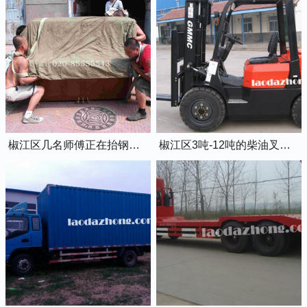
椒江区几名师傅正在抬钢琴上楼
椒江区3吨-12吨的柴油叉车出租