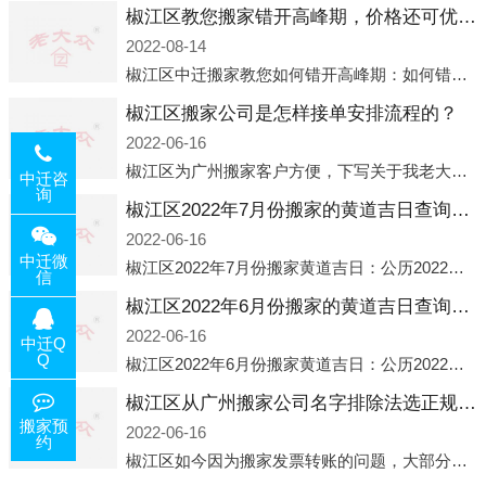
椒江区教您搬家错开高峰期，价格还可优惠！
2022-08-14
椒江区中迁搬家教您如何错开高峰期：如何错开高峰期搬家，中迁搬家做了一些电话数据统计和分析，发现市民中午2点左右访问网站的人是最多的，电话咨询是早上9点左右是最多的，预约搬家周六和周日是最多的，网上QQ微
椒江区搬家公司是怎样接单安排流程的？
2022-06-16
椒江区为广州搬家客户方便，下写关于我老大众搬家公司接单的流程，九条给搬家朋友参考，了解搬家公司工序，免去搬家时的没有准备好的工作，给您及时快速的搬好家。一．电话咨询：专人接待客户电话咨询，初步了解客户搬 家
中迁咨
询
椒江区2022年7月份搬家的黄道吉日查询大全一览表哪天适合搬家好日子
2022-06-16
中迁微
椒江区2022年7月份搬家黄道吉日：公历2022年7月6日 农历六月初八 星期三 冲虎(甲寅)公历2022年7月12日 农历六月十四 星期二 冲猴(庚申)公历2022年7月13日 农历六月十五 星期三 冲鸡
信
椒江区2022年6月份搬家的黄道吉日查询大全一览表哪天适合搬家好日子
2022-06-16
中迁Q
Q
椒江区2022年6月份搬家黄道吉日：公历2022年6月1日 农历五月初三 星期三 冲兔(己卯)公历2022年6月4日 农历五月初六 星期六 冲马(壬午)公历2022年6月8日 农历五月初十 星期三 冲狗(丙
椒江区从广州搬家公司名字排除法选正规公司
搬家预
2022-06-16
约
椒江区如今因为搬家发票转账的问题，大部分搬家公司都已经注册了营业执照，早5年前基本上所谓的搬家公司都是无注册状态也就是无照营业，由于企业注册量大增所以各种企业信息展示平台如雨后春笋般遍地开花，如：天眼查，企