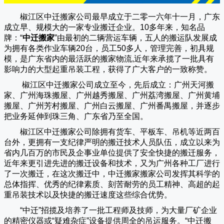
椒江区中迁搬家公司
最早成立于二零一六年十一月，广东
成立早、规模大的一家专业搬迁企业。10多年来，知名品
牌：“
中迁搬家
”由最初的二辆营运车辆，五人的搬运队发展成
为拥有各类作业车辆20台，员工50多人，管理完善，初具规
模，是广东省内的最活跃的搬家物流,近年来承揽了一批具有
影响力的大型起重吊装工程，获得了广大客户的一致称赞。
椒江区中迁搬家
公司成立至今，先后成立：广州天河搬
家、广州海珠搬屋、广州越秀搬屋、广州荔湾搬屋、广州黄埔
搬屋、广州芳村搬屋、广州白云搬屋、广州番禺搬屋，并逐步
把业务延伸到珠三角、广东省乃至全国。
椒江区中迁搬家
公司除拥有货车、平板车、吊机等近两百
台外，更拥有一支纪律严明的搬迁技术人员队伍，成立以来为
省内几百万的市民及企事业单位提供了安全快捷的搬迁服务，
近年来更引进先进的搬迁设备和技术，又为广州各种工厂进行
了一次搬迁，在这次搬迁中，
中迁搬家
搬家公司发挥其科学的
总体指挥、优秀的纪律素质、刻苦耐劳的员工精神、高超的起
重吊装技术以及快捷的搬迁速度这些综合优势。
“
中迁
”招揽及培养了一批工程师及技师，为大量厂矿企业
的精密仪器或“疑难杂症”设备提供周全的吊运服务。“
中迁搬