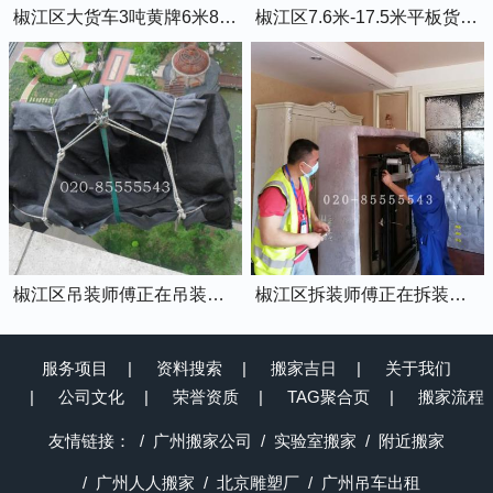
椒江区大货车3吨黄牌6米8的厢式货车
椒江区7.6米-17.5米平板货车出租
椒江区吊装师傅正在吊装物品上楼
椒江区拆装师傅正在拆装家具
服务项目
资料搜索
搬家吉日
关于我们
公司文化
荣誉资质
TAG聚合页
搬家流程
友情链接：
广州搬家公司
实验室搬家
附近搬家
广州人人搬家
北京雕塑厂
广州吊车出租