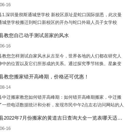
06-16
县1.深圳曼彻斯通城堡学校 新校区原址是蛇口国际据悉，此次曼
通城堡学校搬迁到蛇口新校区的开办与蛇口外籍人员子女学校
口国际）有很大的关联。2021年，太子湾实验部就宣布在2022年
县教您自己动手测试居家的风水
并入蛇口外籍
06-16
县教您怎样测试自家风水从古至今，世界各地的人们都在研究人
坤中的位置以及它们所形成的关系。通过探究季节转换、星象变
并且在所观测到的自然规律的指导下，人们开始认识到居住在不
县教您搬家错开高峰期，价格还可优惠！
宅中的人，其一生中的财
08-14
县中迁搬家教您如何错开高峰期：如何错开高峰期搬家，中迁搬
了一些电话数据统计和分析，发现市民中午2点左右访问网站的人
多的，电话咨询是早上9点左右是最多的，预约搬家周六和周日是
铁岭县2022年7月份搬家的黄道吉日查询大全一览表哪天适合搬家好日子
的，网上QQ微
06-16