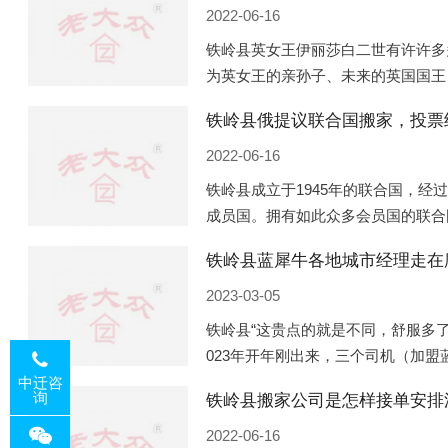
2022-06-16
铁岭县英女王伊丽莎白二世有许许多
为英女王的亲孙子、未来的英国国王
的房产。目前，威廉凯特以及三个孩
铁岭县俄提议联合国搬家，投票
是位于伦敦的肯辛顿宫，一处
2022-06-16
铁岭县成立于1945年的联合国，经
成员国。拥有如此众多会员国的联合
的国际组织，也是世界上分量最重、
铁岭县蓝犀牛各地城市经理走在
以美国为首的西方国家
2023-03-05
铁岭县“这贵点的就是不同，舒服多了
023年开年刚出来，三个司机（加
理去佛山娱乐场所大消费了一次，据
中迁咨
询
铁岭县搬家公司是怎样接单安排
平摊费用，燃鹅这样的
2022-06-16