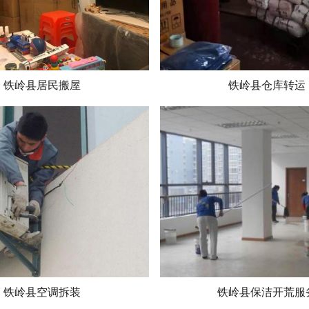
铁岭县居民搬屋
铁岭县仓库转运
铁岭县空调拆装
铁岭县保洁开荒服