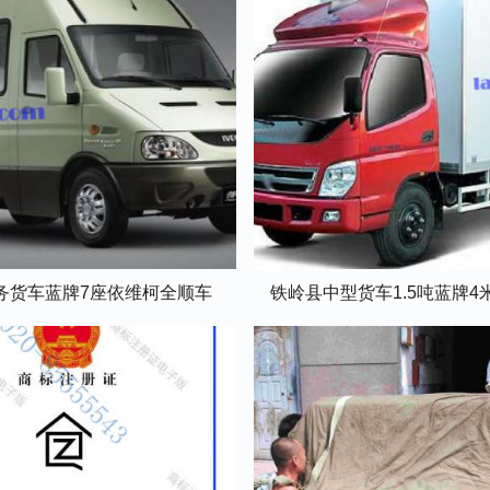
务货车蓝牌7座依维柯全顺车
铁岭县中型货车1.5吨蓝牌4