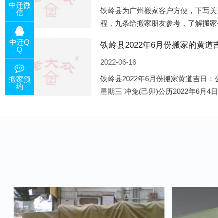
中迁微
铁岭县为广州搬家客户方便，下写关
信
程，九条给搬家朋友参考，了解搬家
备好的工作，给您及时快速的搬好家
中迁Q
电话咨询，初步了解客户搬 家
Q
2022-06-16
铁岭县2022年6月份搬家黄道吉日：公
搬家预
约
星期三 冲兔(己卯)公历2022年6月4
午)公历2022年6月8日 农历五月初十