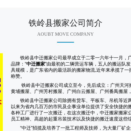
铁岭县搬家公司简介
AOUBT MOVE COMPANY
铁岭县中迁搬家公司
最早成立于二零一六年十一月，
品牌：“
中迁搬家
”由最初的二辆营运车辆，五人的搬运队发
具规模，是广东省内的最活跃的搬家物流,近年来承揽了一
称赞。
铁岭县中迁搬家
公司成立至今，先后成立：广州天河
黄埔搬屋、广州芳村搬屋、广州白云搬屋、广州番禺搬屋
铁岭县中迁搬家
公司除拥有货车、平板车、吊机等近
以来为省内几百万的市民及企事业单位提供了安全快捷的
各种工厂进行了一次搬迁，在这次搬迁中，
中迁搬家
搬家
员工精神、高超的起重吊装技术以及快捷的搬迁速度这些
“
中迁
”招揽及培养了一批工程师及技师，为大量厂矿企