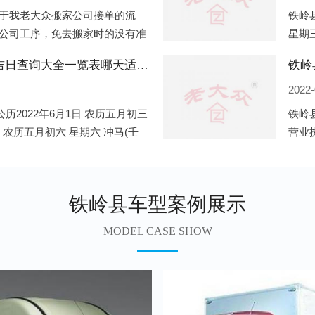
于我老大众搬家公司接单的流
铁岭县
公司工序，免去搬家时的没有准
星期三
。一．电话咨询：专人接待客户
申)公
铁岭县2022年6月份搬家的黄道吉日查询大全一览表哪天适合搬家好日子
铁岭
2022-
历2022年6月1日 农历五月初三
铁岭
日 农历五月初六 星期六 冲马(壬
营业
 星期三 冲狗(丙
营业
遍地
铁岭县车型案例展示
MODEL CASE SHOW