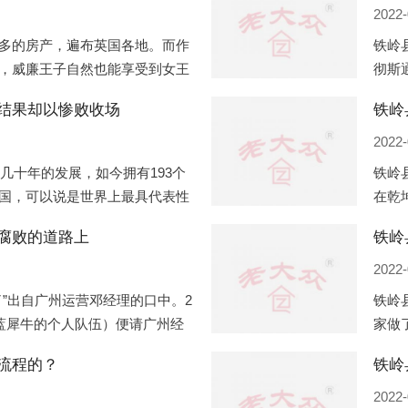
2022-
多的房产，遍布英国各地。而作
铁岭
，威廉王子自然也能享受到女王
彻斯
子有两个经常居住的地点，一处
（蛇
结果却以惨败收场
铁岭
正式
2022-
过几十年的发展，如今拥有193个
铁岭
国，可以说是世界上最具代表性
在乾
有着较高话语权的国际组织。但
化，
腐败的道路上
铁岭
同住
2022-
”出自广州运营邓经理的口中。2
铁岭
盟蓝犀牛的个人队伍）便请广州经
家做
知悉一晚消费达一万多，由三人
是最
流程的？
最多
2022-