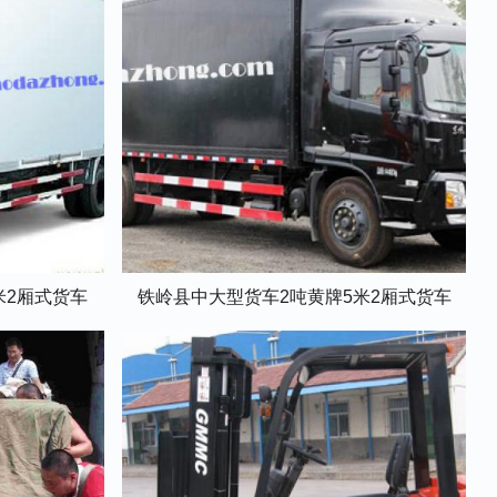
米2厢式货车
铁岭县中大型货车2吨黄牌5米2厢式货车