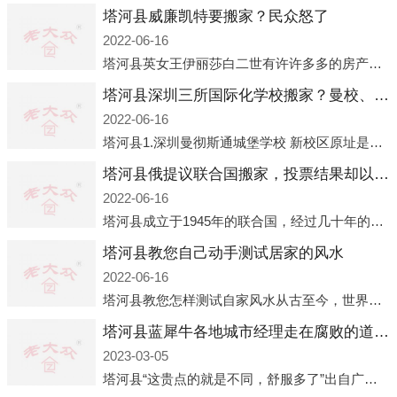
塔河县威廉凯特要搬家？民众怒了
2022-06-16
塔河县英女王伊丽莎白二世有许许多多的房产，遍布英国各地。而作为英女王的亲孙子、未来的英国国王，威廉王子自然也能享受到女王的房产。目前，威廉凯特以及三个孩子有两个经常居住的地点，一处是位于伦敦的肯辛顿宫，一处
塔河县深圳三所国际化学校搬家？曼校、QSI、南山中英文搬走了
2022-06-16
塔河县1.深圳曼彻斯通城堡学校 新校区原址是蛇口国际据悉，此次曼彻斯通城堡学校搬迁到蛇口新校区的开办与蛇口外籍人员子女学校（蛇口国际）有很大的关联。2021年，太子湾实验部就宣布在2022年正式并入蛇口外籍
塔河县俄提议联合国搬家，投票结果却以惨败收场
2022-06-16
塔河县成立于1945年的联合国，经过几十年的发展，如今拥有193个成员国。拥有如此众多会员国的联合国，可以说是世界上最具代表性的国际组织，也是世界上分量最重、有着较高话语权的国际组织。但以美国为首的西方国家
塔河县教您自己动手测试居家的风水
2022-06-16
塔河县教您怎样测试自家风水从古至今，世界各地的人们都在研究人在乾坤中的位置以及它们所形成的关系。通过探究季节转换、星象变化，并且在所观测到的自然规律的指导下，人们开始认识到居住在不同住宅中的人，其一生中的财
塔河县蓝犀牛各地城市经理走在腐败的道路上
2023-03-05
塔河县“这贵点的就是不同，舒服多了”出自广州运营邓经理的口中。2023年开年刚出来，三个司机（加盟蓝犀牛的个人队伍）便请广州经理去佛山娱乐场所大消费了一次，据知悉一晚消费达一万多，由三人平摊费用，燃鹅这样的