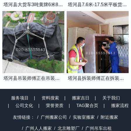
塔河县大货车3吨黄牌6米8的厢式货车
塔河县7.6米-17.5米平板货车出租
塔河县吊装师傅正在吊装物品上楼
塔河县拆装师傅正在拆装家具
服务项目
资料搜索
搬家吉日
关于我们
公司文化
荣誉资质
TAG聚合页
搬家流程
友情链接：
广州搬家公司
实验室搬家
附近搬家
广州人人搬家
北京雕塑厂
广州吊车出租