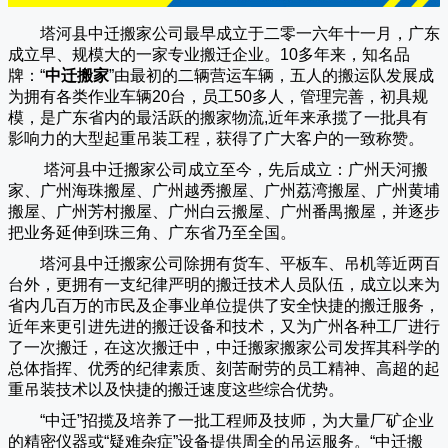
塔河县中迁搬家公司
最早成立于二零一六年十一月，广东
成立早、规模大的一家专业搬迁企业。10多年来，知名品
牌：“
中迁搬家
”由最初的二辆营运车辆，五人的搬运队发展成
为拥有各类作业车辆20台，员工50多人，管理完善，初具规
模，是广东省内的最活跃的搬家物流,近年来承揽了一批具有
影响力的大型起重吊装工程，获得了广大客户的一致称赞。
塔河县中迁搬家
公司成立至今，先后成立：广州天河搬
家、广州海珠搬屋、广州越秀搬屋、广州荔湾搬屋、广州黄埔
搬屋、广州芳村搬屋、广州白云搬屋、广州番禺搬屋，并逐步
把业务延伸到珠三角、广东省乃至全国。
塔河县中迁搬家
公司除拥有货车、平板车、吊机等近两百
台外，更拥有一支纪律严明的搬迁技术人员队伍，成立以来为
省内几百万的市民及企事业单位提供了安全快捷的搬迁服务，
近年来更引进先进的搬迁设备和技术，又为广州各种工厂进行
了一次搬迁，在这次搬迁中，
中迁搬家
搬家公司发挥其科学的
总体指挥、优秀的纪律素质、刻苦耐劳的员工精神、高超的起
重吊装技术以及快捷的搬迁速度这些综合优势。
“
中迁
”招揽及培养了一批工程师及技师，为大量厂矿企业
的精密仪器或“疑难杂症”设备提供周全的吊运服务。“
中迁搬