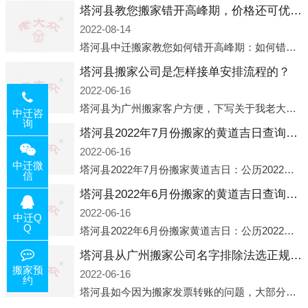
塔河县教您搬家错开高峰期，价格还可优惠！
2022-08-14
塔河县中迁搬家教您如何错开高峰期：如何错开高峰期搬家，中迁搬家做了一些电话数据统计和分析，发现市民中午2点左右访问网站的人是最多的，电话咨询是早上9点左右是最多的，预约搬家周六和周日是最多的，网上QQ微
塔河县搬家公司是怎样接单安排流程的？
2022-06-16
塔河县为广州搬家客户方便，下写关于我老大众搬家公司接单的流程，九条给搬家朋友参考，了解搬家公司工序，免去搬家时的没有准备好的工作，给您及时快速的搬好家。一．电话咨询：专人接待客户电话咨询，初步了解客户搬 家
中迁咨
询
塔河县2022年7月份搬家的黄道吉日查询大全一览表哪天适合搬家好日子
2022-06-16
中迁微
塔河县2022年7月份搬家黄道吉日：公历2022年7月6日 农历六月初八 星期三 冲虎(甲寅)公历2022年7月12日 农历六月十四 星期二 冲猴(庚申)公历2022年7月13日 农历六月十五 星期三 冲鸡
信
塔河县2022年6月份搬家的黄道吉日查询大全一览表哪天适合搬家好日子
2022-06-16
中迁Q
Q
塔河县2022年6月份搬家黄道吉日：公历2022年6月1日 农历五月初三 星期三 冲兔(己卯)公历2022年6月4日 农历五月初六 星期六 冲马(壬午)公历2022年6月8日 农历五月初十 星期三 冲狗(丙
塔河县从广州搬家公司名字排除法选正规公司
搬家预
2022-06-16
约
塔河县如今因为搬家发票转账的问题，大部分搬家公司都已经注册了营业执照，早5年前基本上所谓的搬家公司都是无注册状态也就是无照营业，由于企业注册量大增所以各种企业信息展示平台如雨后春笋般遍地开花，如：天眼查，企