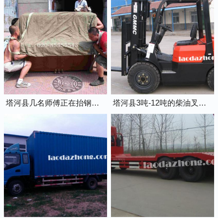
塔河县几名师傅正在抬钢琴上楼
塔河县3吨-12吨的柴油叉车出租