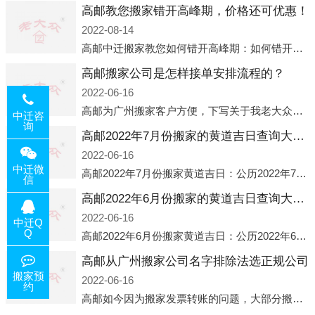
高邮教您搬家错开高峰期，价格还可优惠！
2022-08-14
高邮中迁搬家教您如何错开高峰期：如何错开高峰期搬家，中迁搬家做了一些电话数据统计和分析，发现市民中午2点左右访问网站的人是最多的，电话咨询是早上9点左右是最多的，预约搬家周六和周日是最多的，网上QQ微
高邮搬家公司是怎样接单安排流程的？
2022-06-16
高邮为广州搬家客户方便，下写关于我老大众搬家公司接单的流程，九条给搬家朋友参考，了解搬家公司工序，免去搬家时的没有准备好的工作，给您及时快速的搬好家。一．电话咨询：专人接待客户电话咨询，初步了解客户搬 家
中迁咨
询
高邮2022年7月份搬家的黄道吉日查询大全一览表哪天适合搬家好日子
2022-06-16
中迁微
高邮2022年7月份搬家黄道吉日：公历2022年7月6日 农历六月初八 星期三 冲虎(甲寅)公历2022年7月12日 农历六月十四 星期二 冲猴(庚申)公历2022年7月13日 农历六月十五 星期三 冲鸡
信
高邮2022年6月份搬家的黄道吉日查询大全一览表哪天适合搬家好日子
2022-06-16
中迁Q
Q
高邮2022年6月份搬家黄道吉日：公历2022年6月1日 农历五月初三 星期三 冲兔(己卯)公历2022年6月4日 农历五月初六 星期六 冲马(壬午)公历2022年6月8日 农历五月初十 星期三 冲狗(丙
高邮从广州搬家公司名字排除法选正规公司
搬家预
2022-06-16
约
高邮如今因为搬家发票转账的问题，大部分搬家公司都已经注册了营业执照，早5年前基本上所谓的搬家公司都是无注册状态也就是无照营业，由于企业注册量大增所以各种企业信息展示平台如雨后春笋般遍地开花，如：天眼查，企