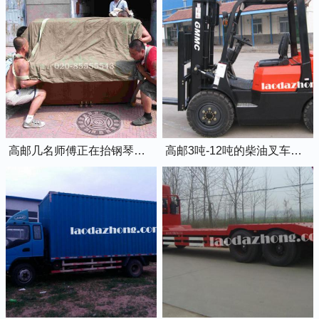
高邮几名师傅正在抬钢琴上楼
高邮3吨-12吨的柴油叉车出租