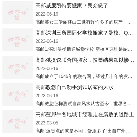
高邮威廉凯特要搬家？民众怒了
2022-06-16
高邮英女王伊丽莎白二世有许许多多的房产，遍布英国各地。而作为英女王的亲孙子、未来的英国国王，威廉王子自然也能享受到女王的房产。目前，威廉凯特以及三个孩子有两个经常居住的地点，一处是位于伦敦的肯辛顿宫，一处
高邮深圳三所国际化学校搬家？曼校、QSI、南山中英文搬走了
2022-06-16
高邮1.深圳曼彻斯通城堡学校 新校区原址是蛇口国际据悉，此次曼彻斯通城堡学校搬迁到蛇口新校区的开办与蛇口外籍人员子女学校（蛇口国际）有很大的关联。2021年，太子湾实验部就宣布在2022年正式并入蛇口外籍
高邮俄提议联合国搬家，投票结果却以惨败收场
2022-06-16
高邮成立于1945年的联合国，经过几十年的发展，如今拥有193个成员国。拥有如此众多会员国的联合国，可以说是世界上最具代表性的国际组织，也是世界上分量最重、有着较高话语权的国际组织。但以美国为首的西方国家
高邮教您自己动手测试居家的风水
2022-06-16
高邮教您怎样测试自家风水从古至今，世界各地的人们都在研究人在乾坤中的位置以及它们所形成的关系。通过探究季节转换、星象变化，并且在所观测到的自然规律的指导下，人们开始认识到居住在不同住宅中的人，其一生中的财
高邮蓝犀牛各地城市经理走在腐败的道路上
2023-03-05
高邮“这贵点的就是不同，舒服多了”出自广州运营邓经理的口中。2023年开年刚出来，三个司机（加盟蓝犀牛的个人队伍）便请广州经理去佛山娱乐场所大消费了一次，据知悉一晚消费达一万多，由三人平摊费用，燃鹅这样的