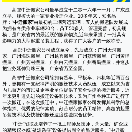
高邮中迁搬家公司
最早成立于二零一六年十一月，广东成
立早、规模大的一家专业搬迁企业。10多年来，知名品
牌：“
中迁搬家
”由最初的二辆营运车辆，五人的搬运队发展成
为拥有各类作业车辆20台，员工50多人，管理完善，初具规
模，是广东省内的最活跃的搬家物流,近年来承揽了一批具有
影响力的大型起重吊装工程，获得了广大客户的一致称赞。
高邮中迁搬家
公司成立至今，先后成立：广州天河搬
家、广州海珠搬屋、广州越秀搬屋、广州荔湾搬屋、广州黄埔
搬屋、广州芳村搬屋、广州白云搬屋、广州番禺搬屋，并逐步
把业务延伸到珠三角、广东省乃至全国。
高邮中迁搬家
公司除拥有货车、平板车、吊机等近两百台
外，更拥有一支纪律严明的搬迁技术人员队伍，成立以来为省
内几百万的市民及企事业单位提供了安全快捷的搬迁服务，近
年来更引进先进的搬迁设备和技术，又为广州各种工厂进行了
一次搬迁，在这次搬迁中，
中迁搬家
搬家公司发挥其科学的总
体指挥、优秀的纪律素质、刻苦耐劳的员工精神、高超的起重
吊装技术以及快捷的搬迁速度这些综合优势。
“
中迁
”招揽及培养了一批工程师及技师，为大量厂矿企业
的精密仪器或“疑难杂症”设备提供周全的吊运服务。“
中迁搬