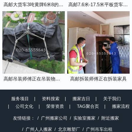
高邮大货车3吨黄牌6米8的厢式货车
高邮7.6米-17.5米平板货车出租
高邮吊装师傅正在吊装物品上楼
高邮拆装师傅正在拆装家具
服务项目
资料搜索
搬家吉日
关于我们
公司文化
荣誉资质
TAG聚合页
搬家流程
友情链接：
广州搬家公司
实验室搬家
附近搬家
广州人人搬家
北京雕塑厂
广州吊车出租