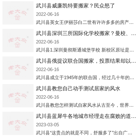
武川县威廉凯特要搬家？民众怒了
2022-06-16
武川县英女王伊丽莎白二世有许许多多的房产，遍布英国各地。而作为英女王的亲孙子、未来的英国国王，威廉王子自然也能享受到女王的房产。目前，威廉凯特以及三个孩子有两个经常居住的地点，一处是位于伦敦的肯辛顿宫，一处
武川县深圳三所国际化学校搬家？曼校、QSI、南山中英文搬走了
2022-06-16
武川县1.深圳曼彻斯通城堡学校 新校区原址是蛇口国际据悉，此次曼彻斯通城堡学校搬迁到蛇口新校区的开办与蛇口外籍人员子女学校（蛇口国际）有很大的关联。2021年，太子湾实验部就宣布在2022年正式并入蛇口外籍
武川县俄提议联合国搬家，投票结果却以惨败收场
2022-06-16
武川县成立于1945年的联合国，经过几十年的发展，如今拥有193个成员国。拥有如此众多会员国的联合国，可以说是世界上最具代表性的国际组织，也是世界上分量最重、有着较高话语权的国际组织。但以美国为首的西方国家
武川县教您自己动手测试居家的风水
2022-06-16
武川县教您怎样测试自家风水从古至今，世界各地的人们都在研究人在乾坤中的位置以及它们所形成的关系。通过探究季节转换、星象变化，并且在所观测到的自然规律的指导下，人们开始认识到居住在不同住宅中的人，其一生中的财
武川县蓝犀牛各地城市经理走在腐败的道路上
2023-03-05
武川县“这贵点的就是不同，舒服多了”出自广州运营邓经理的口中。2023年开年刚出来，三个司机（加盟蓝犀牛的个人队伍）便请广州经理去佛山娱乐场所大消费了一次，据知悉一晚消费达一万多，由三人平摊费用，燃鹅这样的