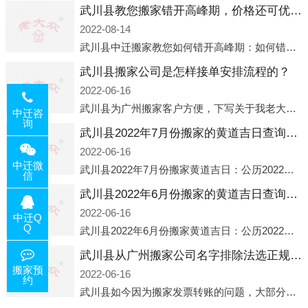
武川县教您搬家错开高峰期，价格还可优惠！
2022-08-14
武川县中迁搬家教您如何错开高峰期：如何错开高峰期搬家，中迁搬家做了一些电话数据统计和分析，发现市民中午2点左右访问网站的人是最多的，电话咨询是早上9点左右是最多的，预约搬家周六和周日是最多的，网上QQ微
武川县搬家公司是怎样接单安排流程的？
2022-06-16
武川县为广州搬家客户方便，下写关于我老大众搬家公司接单的流程，九条给搬家朋友参考，了解搬家公司工序，免去搬家时的没有准备好的工作，给您及时快速的搬好家。一．电话咨询：专人接待客户电话咨询，初步了解客户搬 家
中迁咨
询
武川县2022年7月份搬家的黄道吉日查询大全一览表哪天适合搬家好日子
2022-06-16
中迁微
武川县2022年7月份搬家黄道吉日：公历2022年7月6日 农历六月初八 星期三 冲虎(甲寅)公历2022年7月12日 农历六月十四 星期二 冲猴(庚申)公历2022年7月13日 农历六月十五 星期三 冲鸡
信
武川县2022年6月份搬家的黄道吉日查询大全一览表哪天适合搬家好日子
2022-06-16
中迁Q
Q
武川县2022年6月份搬家黄道吉日：公历2022年6月1日 农历五月初三 星期三 冲兔(己卯)公历2022年6月4日 农历五月初六 星期六 冲马(壬午)公历2022年6月8日 农历五月初十 星期三 冲狗(丙
武川县从广州搬家公司名字排除法选正规公司
搬家预
2022-06-16
约
武川县如今因为搬家发票转账的问题，大部分搬家公司都已经注册了营业执照，早5年前基本上所谓的搬家公司都是无注册状态也就是无照营业，由于企业注册量大增所以各种企业信息展示平台如雨后春笋般遍地开花，如：天眼查，企