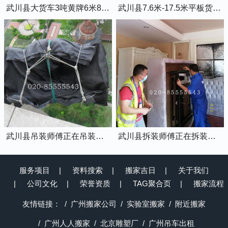
武川县大货车3吨黄牌6米8的厢式货车
武川县7.6米-17.5米平板货车出租
武川县吊装师傅正在吊装物品上楼
武川县拆装师傅正在拆装家具
服务项目
资料搜索
搬家吉日
关于我们
公司文化
荣誉资质
TAG聚合页
搬家流程
友情链接：
广州搬家公司
实验室搬家
附近搬家
广州人人搬家
北京雕塑厂
广州吊车出租