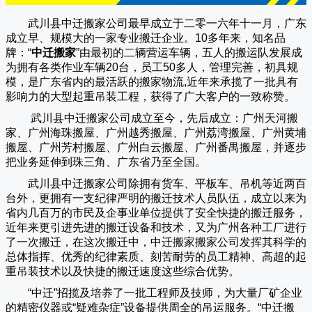
武川县中迁搬家公司
最早成立于二零一六年十一月，广东
成立早、规模大的一家专业搬迁企业。10多年来，知名品
牌：“
中迁搬家
”由最初的二辆营运车辆，五人的搬运队发展成
为拥有各类作业车辆20台，员工50多人，管理完善，初具规
模，是广东省内的最活跃的搬家物流,近年来承揽了一批具有
影响力的大型起重吊装工程，获得了广大客户的一致称赞。
武川县中迁搬家
公司成立至今，先后成立：广州天河搬
家、广州海珠搬屋、广州越秀搬屋、广州荔湾搬屋、广州黄埔
搬屋、广州芳村搬屋、广州白云搬屋、广州番禺搬屋，并逐步
把业务延伸到珠三角、广东省乃至全国。
武川县中迁搬家
公司除拥有货车、平板车、吊机等近两百
台外，更拥有一支纪律严明的搬迁技术人员队伍，成立以来为
省内几百万的市民及企事业单位提供了安全快捷的搬迁服务，
近年来更引进先进的搬迁设备和技术，又为广州各种工厂进行
了一次搬迁，在这次搬迁中，
中迁搬家
搬家公司发挥其科学的
总体指挥、优秀的纪律素质、刻苦耐劳的员工精神、高超的起
重吊装技术以及快捷的搬迁速度这些综合优势。
“
中迁
”招揽及培养了一批工程师及技师，为大量厂矿企业
的精密仪器或“疑难杂症”设备提供周全的吊运服务。“
中迁搬