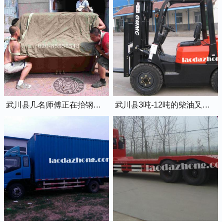
武川县几名师傅正在抬钢琴上楼
武川县3吨-12吨的柴油叉车出租