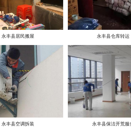
永丰县居民搬屋
永丰县仓库转运
永丰县空调拆装
永丰县保洁开荒服