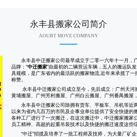
永丰县搬家公司简介
AOUBT MOVE COMPANY
永丰县中迁搬家公司
最早成立于二零一六年十一月，
品牌：“
中迁搬家
”由最初的二辆营运车辆，五人的搬运队发
具规模，是广东省内的最活跃的搬家物流,近年来承揽了一
称赞。
永丰县中迁搬家
公司成立至今，先后成立：广州天河
黄埔搬屋、广州芳村搬屋、广州白云搬屋、广州番禺搬屋
永丰县中迁搬家
公司除拥有货车、平板车、吊机等近
以来为省内几百万的市民及企事业单位提供了安全快捷的
各种工厂进行了一次搬迁，在这次搬迁中，
中迁搬家
搬家
员工精神、高超的起重吊装技术以及快捷的搬迁速度这些
“
中迁
”招揽及培养了一批工程师及技师，为大量厂矿企