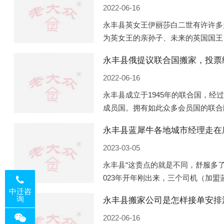
2022-06-16
永丰县英女王伊丽莎白二世有许许多
为英女王的亲孙子、未来的英国国王
的房产。目前，威廉凯特以及三个孩
永丰县俄提议联合国搬家，投票
是位于伦敦的肯辛顿宫，一处
2022-06-16
永丰县成立于1945年的联合国，经
成员国。拥有如此众多会员国的联合
的国际组织，也是世界上分量最重、
永丰县蓝犀牛各地城市经理走在
以美国为首的西方国家
2023-03-05
永丰县“这贵点的就是不同，舒服多了
023年开年刚出来，三个司机（加
理去佛山娱乐场所大消费了一次，据
中迁咨
询
永丰县搬家公司是怎样接单安排
平摊费用，燃鹅这样的
2022-06-16