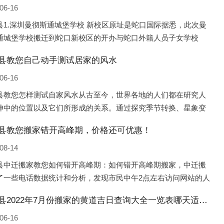
06-16
县1.深圳曼彻斯通城堡学校 新校区原址是蛇口国际据悉，此次曼
通城堡学校搬迁到蛇口新校区的开办与蛇口外籍人员子女学校
口国际）有很大的关联。2021年，太子湾实验部就宣布在2022年
县教您自己动手测试居家的风水
并入蛇口外籍
06-16
县教您怎样测试自家风水从古至今，世界各地的人们都在研究人
坤中的位置以及它们所形成的关系。通过探究季节转换、星象变
并且在所观测到的自然规律的指导下，人们开始认识到居住在不
县教您搬家错开高峰期，价格还可优惠！
宅中的人，其一生中的财
08-14
县中迁搬家教您如何错开高峰期：如何错开高峰期搬家，中迁搬
了一些电话数据统计和分析，发现市民中午2点左右访问网站的人
多的，电话咨询是早上9点左右是最多的，预约搬家周六和周日是
永丰县2022年7月份搬家的黄道吉日查询大全一览表哪天适合搬家好日子
的，网上QQ微
06-16