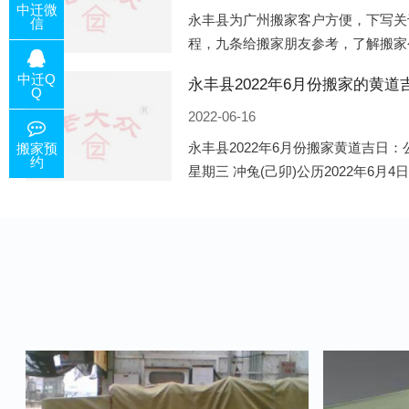
中迁微
永丰县为广州搬家客户方便，下写关
信
程，九条给搬家朋友参考，了解搬家
备好的工作，给您及时快速的搬好家
中迁Q
电话咨询，初步了解客户搬 家
Q
2022-06-16
永丰县2022年6月份搬家黄道吉日：公
搬家预
约
星期三 冲兔(己卯)公历2022年6月4
午)公历2022年6月8日 农历五月初十