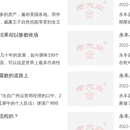
2022-
多的房产，遍布英国各地。而作
永丰
，威廉王子自然也能享受到女王
彻斯
子有两个经常居住的地点，一处
（蛇
结果却以惨败收场
永丰
正式
2022-
过几十年的发展，如今拥有193个
永丰
国，可以说是世界上最具代表性
在乾
有着较高话语权的国际组织。但
化，
腐败的道路上
永丰
同住
2022-
”出自广州运营邓经理的口中。2
永丰
盟蓝犀牛的个人队伍）便请广州经
家做
知悉一晚消费达一万多，由三人
是最
流程的？
最多
2022-