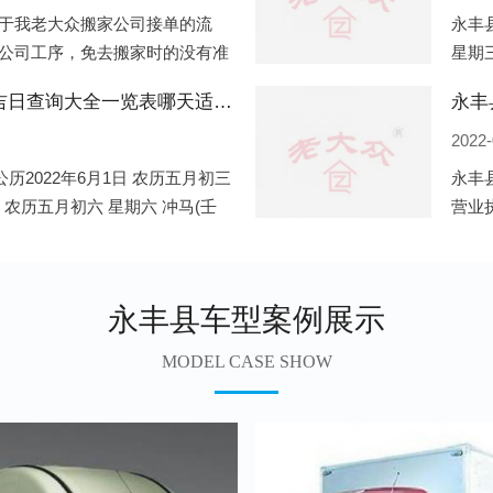
于我老大众搬家公司接单的流
永丰县
公司工序，免去搬家时的没有准
星期三
。一．电话咨询：专人接待客户
申)公
永丰县2022年6月份搬家的黄道吉日查询大全一览表哪天适合搬家好日子
永丰
2022-
历2022年6月1日 农历五月初三
永丰
日 农历五月初六 星期六 冲马(壬
营业
 星期三 冲狗(丙
营业
遍地
永丰县车型案例展示
MODEL CASE SHOW