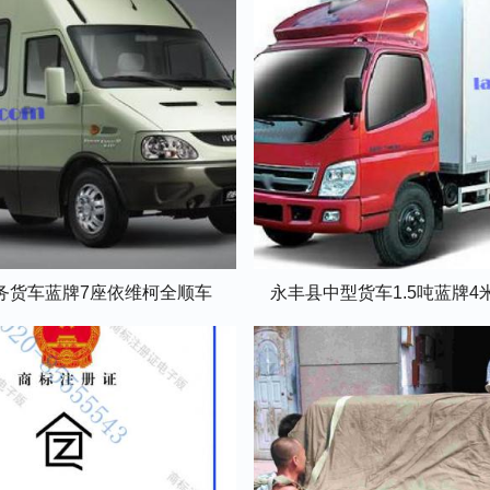
务货车蓝牌7座依维柯全顺车
永丰县中型货车1.5吨蓝牌4