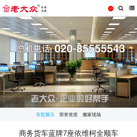
车型展示
荣誉资质
搬家现场
商务货车蓝牌7座依维柯全顺车