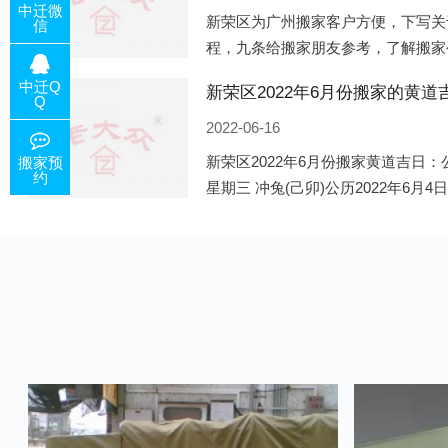
中迁微
新荣区为广州搬家客户方便，下写关
信
程，九条给搬家朋友参考，了解搬家
备好的工作，给您及时快速的搬好家
中迁Q
电话咨询，初步了解客户搬 家
Q
2022-06-16
新荣区2022年6月份搬家黄道吉日：公
搬家预
约
星期三 冲兔(己卯)公历2022年6月4
午)公历2022年6月8日 农历五月初十