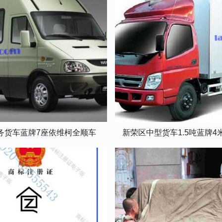
务货车蓝牌7座依维柯全顺车
新荣区中型货车1.5吨蓝牌4