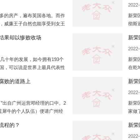
2022-
多的房产，遍布英国各地。而作
新荣
，威廉王子自然也能享受到女王
彻斯
子有两个经常居住的地点，一处
（蛇
结果却以惨败收场
新荣
正式
2022-
过几十年的发展，如今拥有193个
新荣
国，可以说是世界上最具代表性
在乾
有着较高话语权的国际组织。但
化，
腐败的道路上
新荣
同住
2022-
”出自广州运营邓经理的口中。2
新荣
盟蓝犀牛的个人队伍）便请广州经
家做
知悉一晚消费达一万多，由三人
是最
流程的？
最多
2022-