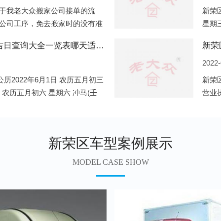
于我老大众搬家公司接单的流
新荣区
公司工序，免去搬家时的没有准
星期三
。一．电话咨询：专人接待客户
申)公
新荣区2022年6月份搬家的黄道吉日查询大全一览表哪天适合搬家好日子
新荣
2022-
历2022年6月1日 农历五月初三
新荣
日 农历五月初六 星期六 冲马(壬
营业
 星期三 冲狗(丙
营业
遍地
新荣区车型案例展示
MODEL CASE SHOW