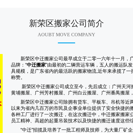
新荣区搬家公司简介
AOUBT MOVE COMPANY
新荣区中迁搬家公司
最早成立于二零一六年十一月，
品牌：“
中迁搬家
”由最初的二辆营运车辆，五人的搬运队发
具规模，是广东省内的最活跃的搬家物流,近年来承揽了一
称赞。
新荣区中迁搬家
公司成立至今，先后成立：广州天河
黄埔搬屋、广州芳村搬屋、广州白云搬屋、广州番禺搬屋
新荣区中迁搬家
公司除拥有货车、平板车、吊机等近
以来为省内几百万的市民及企事业单位提供了安全快捷的
各种工厂进行了一次搬迁，在这次搬迁中，
中迁搬家
搬家
员工精神、高超的起重吊装技术以及快捷的搬迁速度这些
“
中迁
”招揽及培养了一批工程师及技师，为大量厂矿企