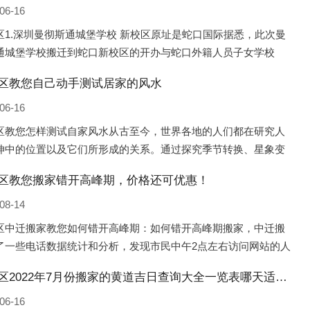
06-16
区1.深圳曼彻斯通城堡学校 新校区原址是蛇口国际据悉，此次曼
通城堡学校搬迁到蛇口新校区的开办与蛇口外籍人员子女学校
口国际）有很大的关联。2021年，太子湾实验部就宣布在2022年
区教您自己动手测试居家的风水
并入蛇口外籍
06-16
区教您怎样测试自家风水从古至今，世界各地的人们都在研究人
坤中的位置以及它们所形成的关系。通过探究季节转换、星象变
并且在所观测到的自然规律的指导下，人们开始认识到居住在不
区教您搬家错开高峰期，价格还可优惠！
宅中的人，其一生中的财
08-14
区中迁搬家教您如何错开高峰期：如何错开高峰期搬家，中迁搬
了一些电话数据统计和分析，发现市民中午2点左右访问网站的人
多的，电话咨询是早上9点左右是最多的，预约搬家周六和周日是
新荣区2022年7月份搬家的黄道吉日查询大全一览表哪天适合搬家好日子
的，网上QQ微
06-16