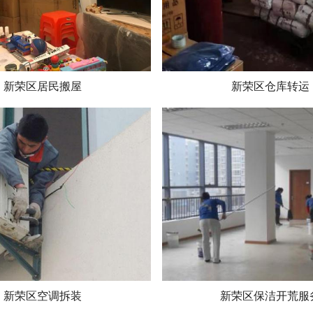
新荣区居民搬屋
新荣区仓库转运
新荣区空调拆装
新荣区保洁开荒服