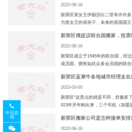
2022-06-16
新荣区英女王伊丽莎白二世有许许多
为英女王的亲孙子、未来的英国国王
的房产。目前，威廉凯特以及三个孩
新荣区俄提议联合国搬家，投票
是位于伦敦的肯辛顿宫，一处
2022-06-16
新荣区成立于1945年的联合国，经
成员国。拥有如此众多会员国的联合
的国际组织，也是世界上分量最重、
新荣区蓝犀牛各地城市经理走在
以美国为首的西方国家
2023-03-05
新荣区“这贵点的就是不同，舒服多了
023年开年刚出来，三个司机（加
理去佛山娱乐场所大消费了一次，据
中迁咨
询
新荣区搬家公司是怎样接单安排
平摊费用，燃鹅这样的
2022-06-16