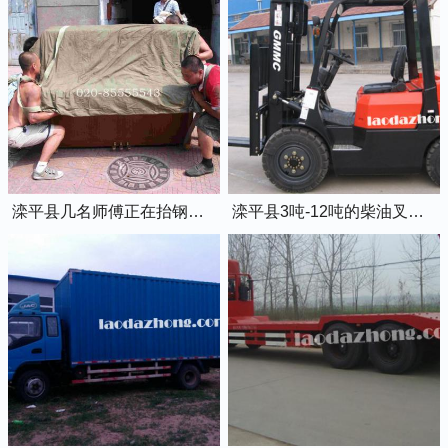
滦平县几名师傅正在抬钢琴上楼
滦平县3吨-12吨的柴油叉车出租