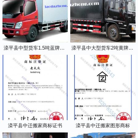
滦平县中型货车1.5吨蓝牌4米2厢式货车
滦平县中大型货车2吨黄牌5米2厢式货车
滦平县中迁搬家商标证书
滦平县中迁搬家图形商标