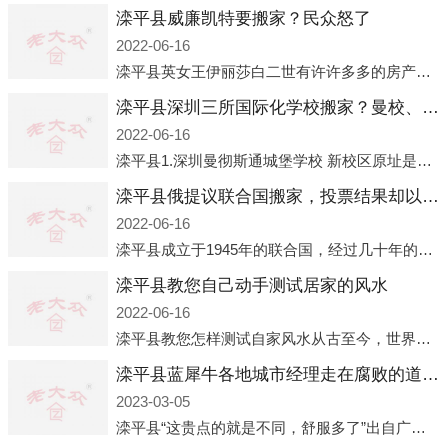
滦平县威廉凯特要搬家？民众怒了
2022-06-16
滦平县英女王伊丽莎白二世有许许多多的房产，遍布英国各地。而作为英女王的亲孙子、未来的英国国王，威廉王子自然也能享受到女王的房产。目前，威廉凯特以及三个孩子有两个经常居住的地点，一处是位于伦敦的肯辛顿宫，一处
滦平县深圳三所国际化学校搬家？曼校、QSI、南山中英文搬走了
2022-06-16
滦平县1.深圳曼彻斯通城堡学校 新校区原址是蛇口国际据悉，此次曼彻斯通城堡学校搬迁到蛇口新校区的开办与蛇口外籍人员子女学校（蛇口国际）有很大的关联。2021年，太子湾实验部就宣布在2022年正式并入蛇口外籍
滦平县俄提议联合国搬家，投票结果却以惨败收场
2022-06-16
滦平县成立于1945年的联合国，经过几十年的发展，如今拥有193个成员国。拥有如此众多会员国的联合国，可以说是世界上最具代表性的国际组织，也是世界上分量最重、有着较高话语权的国际组织。但以美国为首的西方国家
滦平县教您自己动手测试居家的风水
2022-06-16
滦平县教您怎样测试自家风水从古至今，世界各地的人们都在研究人在乾坤中的位置以及它们所形成的关系。通过探究季节转换、星象变化，并且在所观测到的自然规律的指导下，人们开始认识到居住在不同住宅中的人，其一生中的财
滦平县蓝犀牛各地城市经理走在腐败的道路上
2023-03-05
滦平县“这贵点的就是不同，舒服多了”出自广州运营邓经理的口中。2023年开年刚出来，三个司机（加盟蓝犀牛的个人队伍）便请广州经理去佛山娱乐场所大消费了一次，据知悉一晚消费达一万多，由三人平摊费用，燃鹅这样的