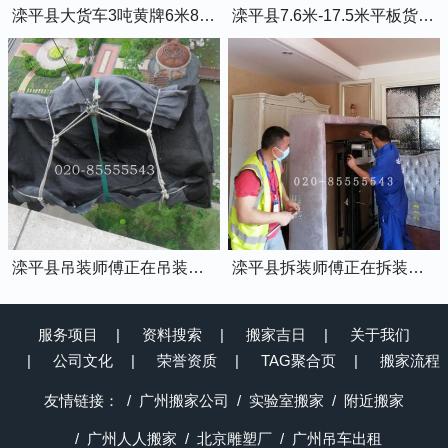
滦平县大货车3吨黄牌6米8的厢式货车
滦平县7.6米-17.5米平板货车出租
滦平县吊装师傅正在吊装物品上楼
滦平县拆装师傅正在拆装家具
服务项目
资料搜索
搬家吉日
关于我们
公司文化
荣誉资质
TAG聚合页
搬家流程
友情链接：
广州搬家公司
实验室搬家
附近搬家
广州人人搬家
北京雕塑厂
广州吊车出租