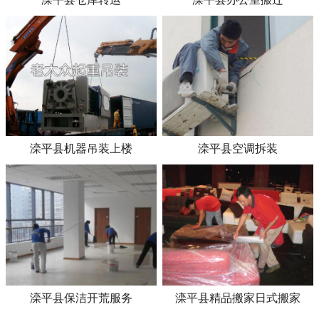
滦平县机器吊装上楼
滦平县空调拆装
滦平县保洁开荒服务
滦平县精品搬家日式搬家