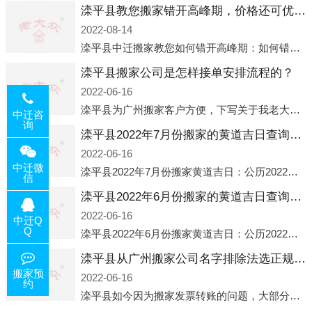
滦平县教您搬家错开高峰期，价格还可优惠！
2022-08-14
滦平县中迁搬家教您如何错开高峰期：如何错开高峰期搬家，中迁搬家做了一些电话数据统计和分析，发现市民中午2点左右访问网站的人是最多的，电话咨询是早上9点左右是最多的，预约搬家周六和周日是最多的，网上QQ微
滦平县搬家公司是怎样接单安排流程的？
2022-06-16
滦平县为广州搬家客户方便，下写关于我老大众搬家公司接单的流程，九条给搬家朋友参考，了解搬家公司工序，免去搬家时的没有准备好的工作，给您及时快速的搬好家。一．电话咨询：专人接待客户电话咨询，初步了解客户搬 家
中迁咨
询
滦平县2022年7月份搬家的黄道吉日查询大全一览表哪天适合搬家好日子
2022-06-16
中迁微
滦平县2022年7月份搬家黄道吉日：公历2022年7月6日 农历六月初八 星期三 冲虎(甲寅)公历2022年7月12日 农历六月十四 星期二 冲猴(庚申)公历2022年7月13日 农历六月十五 星期三 冲鸡
信
滦平县2022年6月份搬家的黄道吉日查询大全一览表哪天适合搬家好日子
2022-06-16
中迁Q
Q
滦平县2022年6月份搬家黄道吉日：公历2022年6月1日 农历五月初三 星期三 冲兔(己卯)公历2022年6月4日 农历五月初六 星期六 冲马(壬午)公历2022年6月8日 农历五月初十 星期三 冲狗(丙
滦平县从广州搬家公司名字排除法选正规公司
搬家预
2022-06-16
约
滦平县如今因为搬家发票转账的问题，大部分搬家公司都已经注册了营业执照，早5年前基本上所谓的搬家公司都是无注册状态也就是无照营业，由于企业注册量大增所以各种企业信息展示平台如雨后春笋般遍地开花，如：天眼查，企