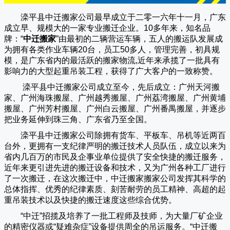
滦平县中迁搬家公司
最早成立于二零一六年十一月，广东
成立早、规模大的一家专业搬迁企业。10多年来，知名品
牌：“
中迁搬家
”由最初的二辆营运车辆，五人的搬运队发展成
为拥有各类作业车辆20台，员工50多人，管理完善，初具规
模，是广东省内的最活跃的搬家物流,近年来承揽了一批具有
影响力的大型起重吊装工程，获得了广大客户的一致称赞。
滦平县中迁搬家
公司成立至今，先后成立：广州天河搬
家、广州海珠搬屋、广州越秀搬屋、广州荔湾搬屋、广州黄埔
搬屋、广州芳村搬屋、广州白云搬屋、广州番禺搬屋，并逐步
把业务延伸到珠三角、广东省乃至全国。
滦平县中迁搬家
公司除拥有货车、平板车、吊机等近两百
台外，更拥有一支纪律严明的搬迁技术人员队伍，成立以来为
省内几百万的市民及企事业单位提供了安全快捷的搬迁服务，
近年来更引进先进的搬迁设备和技术，又为广州各种工厂进行
了一次搬迁，在这次搬迁中，
中迁搬家
搬家公司发挥其科学的
总体指挥、优秀的纪律素质、刻苦耐劳的员工精神、高超的起
重吊装技术以及快捷的搬迁速度这些综合优势。
“
中迁
”招揽及培养了一批工程师及技师，为大量厂矿企业
的精密仪器或“疑难杂症”设备提供周全的吊运服务。“
中迁搬