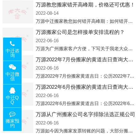
万源教您搬家错开高峰期，价格还可优惠！
2022-08-14
万源中迁搬家教您如何错开高峰期：如何错开高峰期搬家，中迁搬家做了一些电话数据统计和分析，发现市民中午2点左右访问网站的人是最多的，电话咨询是早上9点左右是最多的，预约搬家周六和周日是最多的，网上QQ微
万源搬家公司是怎样接单安排流程的？
2022-06-16
万源为广州搬家客户方便，下写关于我老大众搬家公司接单的流程，九条给搬家朋友参考，了解搬家公司工序，免去搬家时的没有准备好的工作，给您及时快速的搬好家。一．电话咨询：专人接待客户电话咨询，初步了解客户搬 家
中迁咨
询
万源2022年7月份搬家的黄道吉日查询大全一览表哪天适合搬家好日子
2022-06-16
中迁微
万源2022年7月份搬家黄道吉日：公历2022年7月6日 农历六月初八 星期三 冲虎(甲寅)公历2022年7月12日 农历六月十四 星期二 冲猴(庚申)公历2022年7月13日 农历六月十五 星期三 冲鸡
信
万源2022年6月份搬家的黄道吉日查询大全一览表哪天适合搬家好日子
2022-06-16
中迁Q
Q
万源2022年6月份搬家黄道吉日：公历2022年6月1日 农历五月初三 星期三 冲兔(己卯)公历2022年6月4日 农历五月初六 星期六 冲马(壬午)公历2022年6月8日 农历五月初十 星期三 冲狗(丙
万源从广州搬家公司名字排除法选正规公司
搬家预
2022-06-16
约
万源如今因为搬家发票转账的问题，大部分搬家公司都已经注册了营业执照，早5年前基本上所谓的搬家公司都是无注册状态也就是无照营业，由于企业注册量大增所以各种企业信息展示平台如雨后春笋般遍地开花，如：天眼查，企