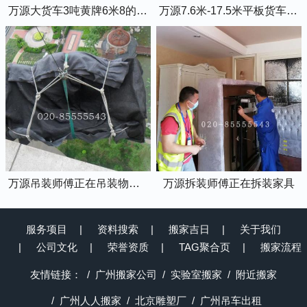
万源大货车3吨黄牌6米8的厢式货车
万源7.6米-17.5米平板货车出租
万源吊装师傅正在吊装物品上楼
万源拆装师傅正在拆装家具
服务项目
资料搜索
搬家吉日
关于我们
公司文化
荣誉资质
TAG聚合页
搬家流程
友情链接：
广州搬家公司
实验室搬家
附近搬家
广州人人搬家
北京雕塑厂
广州吊车出租