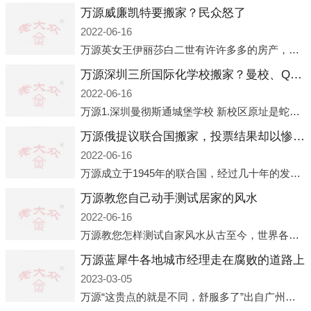
万源威廉凯特要搬家？民众怒了
2022-06-16
万源英女王伊丽莎白二世有许许多多的房产，遍布英国各地。而作为英女王的亲孙子、未来的英国国王，威廉王子自然也能享受到女王的房产。目前，威廉凯特以及三个孩子有两个经常居住的地点，一处是位于伦敦的肯辛顿宫，一处
万源深圳三所国际化学校搬家？曼校、QSI、南山中英文搬走了
2022-06-16
万源1.深圳曼彻斯通城堡学校 新校区原址是蛇口国际据悉，此次曼彻斯通城堡学校搬迁到蛇口新校区的开办与蛇口外籍人员子女学校（蛇口国际）有很大的关联。2021年，太子湾实验部就宣布在2022年正式并入蛇口外籍
万源俄提议联合国搬家，投票结果却以惨败收场
2022-06-16
万源成立于1945年的联合国，经过几十年的发展，如今拥有193个成员国。拥有如此众多会员国的联合国，可以说是世界上最具代表性的国际组织，也是世界上分量最重、有着较高话语权的国际组织。但以美国为首的西方国家
万源教您自己动手测试居家的风水
2022-06-16
万源教您怎样测试自家风水从古至今，世界各地的人们都在研究人在乾坤中的位置以及它们所形成的关系。通过探究季节转换、星象变化，并且在所观测到的自然规律的指导下，人们开始认识到居住在不同住宅中的人，其一生中的财
万源蓝犀牛各地城市经理走在腐败的道路上
2023-03-05
万源“这贵点的就是不同，舒服多了”出自广州运营邓经理的口中。2023年开年刚出来，三个司机（加盟蓝犀牛的个人队伍）便请广州经理去佛山娱乐场所大消费了一次，据知悉一晚消费达一万多，由三人平摊费用，燃鹅这样的