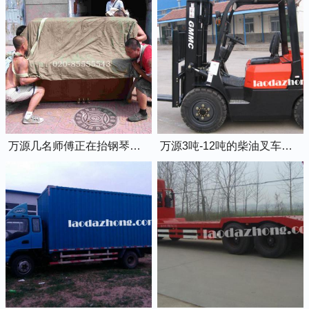
万源几名师傅正在抬钢琴上楼
万源3吨-12吨的柴油叉车出租