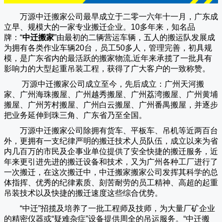
万源中迁搬家公司
最早成立于二零一六年十一月，广东成
立早、规模大的一家专业搬迁企业。10多年来，知名品
牌：“
中迁搬家
”由最初的二辆营运车辆，五人的搬运队发展成
为拥有各类作业车辆20台，员工50多人，管理完善，初具规
模，是广东省内的最活跃的搬家物流,近年来承揽了一批具有
影响力的大型起重吊装工程，获得了广大客户的一致称赞。
万源中迁搬家
公司成立至今，先后成立：广州天河搬
家、广州海珠搬屋、广州越秀搬屋、广州荔湾搬屋、广州黄埔
搬屋、广州芳村搬屋、广州白云搬屋、广州番禺搬屋，并逐步
把业务延伸到珠三角、广东省乃至全国。
万源中迁搬家
公司除拥有货车、平板车、吊机等近两百台
外，更拥有一支纪律严明的搬迁技术人员队伍，成立以来为省
内几百万的市民及企事业单位提供了安全快捷的搬迁服务，近
年来更引进先进的搬迁设备和技术，又为广州各种工厂进行了
一次搬迁，在这次搬迁中，
中迁搬家
搬家公司发挥其科学的总
体指挥、优秀的纪律素质、刻苦耐劳的员工精神、高超的起重
吊装技术以及快捷的搬迁速度这些综合优势。
“
中迁
”招揽及培养了一批工程师及技师，为大量厂矿企业
的精密仪器或“疑难杂症”设备提供周全的吊运服务。“
中迁搬