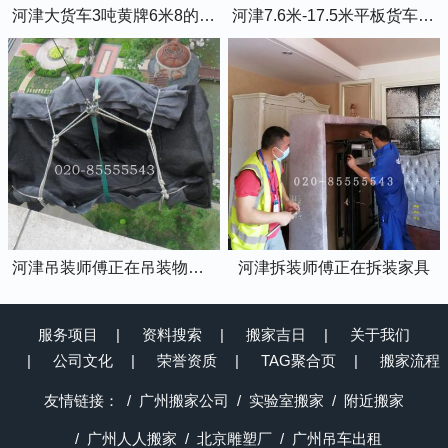
河津大货车3吨黄牌6米8的厢式货车
河津7.6米-17.5米平板货车出租
河津吊装师傅正在吊装物品上楼
河津拆装师傅正在拆装家具
服务项目
资料搜索
搬家吉日
关于我们
公司文化
荣誉资质
TAG聚合页
搬家流程
友情链接：
广州搬家公司
实验室搬家
附近搬家
广州人人搬家
北京雕塑厂
广州吊车出租