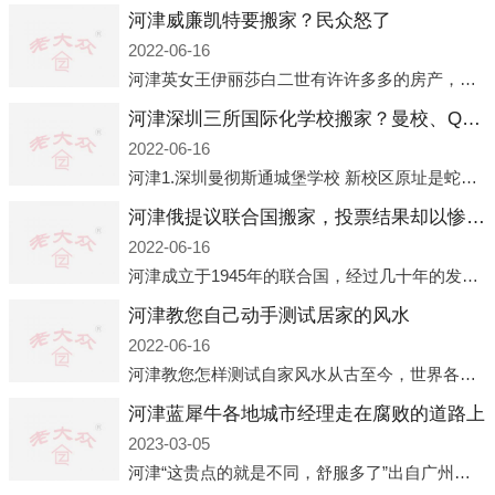
河津威廉凯特要搬家？民众怒了
2022-06-16
河津英女王伊丽莎白二世有许许多多的房产，遍布英国各地。而作为英女王的亲孙子、未来的英国国王，威廉王子自然也能享受到女王的房产。目前，威廉凯特以及三个孩子有两个经常居住的地点，一处是位于伦敦的肯辛顿宫，一处
河津深圳三所国际化学校搬家？曼校、QSI、南山中英文搬走了
2022-06-16
河津1.深圳曼彻斯通城堡学校 新校区原址是蛇口国际据悉，此次曼彻斯通城堡学校搬迁到蛇口新校区的开办与蛇口外籍人员子女学校（蛇口国际）有很大的关联。2021年，太子湾实验部就宣布在2022年正式并入蛇口外籍
河津俄提议联合国搬家，投票结果却以惨败收场
2022-06-16
河津成立于1945年的联合国，经过几十年的发展，如今拥有193个成员国。拥有如此众多会员国的联合国，可以说是世界上最具代表性的国际组织，也是世界上分量最重、有着较高话语权的国际组织。但以美国为首的西方国家
河津教您自己动手测试居家的风水
2022-06-16
河津教您怎样测试自家风水从古至今，世界各地的人们都在研究人在乾坤中的位置以及它们所形成的关系。通过探究季节转换、星象变化，并且在所观测到的自然规律的指导下，人们开始认识到居住在不同住宅中的人，其一生中的财
河津蓝犀牛各地城市经理走在腐败的道路上
2023-03-05
河津“这贵点的就是不同，舒服多了”出自广州运营邓经理的口中。2023年开年刚出来，三个司机（加盟蓝犀牛的个人队伍）便请广州经理去佛山娱乐场所大消费了一次，据知悉一晚消费达一万多，由三人平摊费用，燃鹅这样的