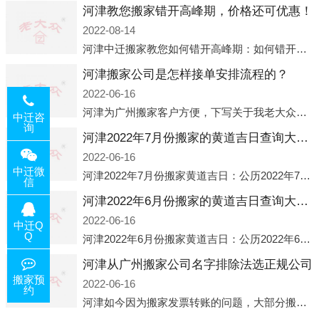
河津教您搬家错开高峰期，价格还可优惠！
2022-08-14
河津中迁搬家教您如何错开高峰期：如何错开高峰期搬家，中迁搬家做了一些电话数据统计和分析，发现市民中午2点左右访问网站的人是最多的，电话咨询是早上9点左右是最多的，预约搬家周六和周日是最多的，网上QQ微
河津搬家公司是怎样接单安排流程的？
2022-06-16
河津为广州搬家客户方便，下写关于我老大众搬家公司接单的流程，九条给搬家朋友参考，了解搬家公司工序，免去搬家时的没有准备好的工作，给您及时快速的搬好家。一．电话咨询：专人接待客户电话咨询，初步了解客户搬 家
中迁咨
询
河津2022年7月份搬家的黄道吉日查询大全一览表哪天适合搬家好日子
2022-06-16
中迁微
河津2022年7月份搬家黄道吉日：公历2022年7月6日 农历六月初八 星期三 冲虎(甲寅)公历2022年7月12日 农历六月十四 星期二 冲猴(庚申)公历2022年7月13日 农历六月十五 星期三 冲鸡
信
河津2022年6月份搬家的黄道吉日查询大全一览表哪天适合搬家好日子
2022-06-16
中迁Q
Q
河津2022年6月份搬家黄道吉日：公历2022年6月1日 农历五月初三 星期三 冲兔(己卯)公历2022年6月4日 农历五月初六 星期六 冲马(壬午)公历2022年6月8日 农历五月初十 星期三 冲狗(丙
河津从广州搬家公司名字排除法选正规公司
搬家预
2022-06-16
约
河津如今因为搬家发票转账的问题，大部分搬家公司都已经注册了营业执照，早5年前基本上所谓的搬家公司都是无注册状态也就是无照营业，由于企业注册量大增所以各种企业信息展示平台如雨后春笋般遍地开花，如：天眼查，企