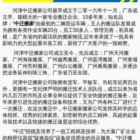
河津中迁搬家公司
最早成立于二零一六年十一月，广东成
立早、规模大的一家专业搬迁企业。10多年来，知名品
牌：“
中迁搬家
”由最初的二辆营运车辆，五人的搬运队发展成
为拥有各类作业车辆20台，员工50多人，管理完善，初具规
模，是广东省内的最活跃的搬家物流,近年来承揽了一批具有
影响力的大型起重吊装工程，获得了广大客户的一致称赞。
河津中迁搬家
公司成立至今，先后成立：广州天河搬
家、广州海珠搬屋、广州越秀搬屋、广州荔湾搬屋、广州黄埔
搬屋、广州芳村搬屋、广州白云搬屋、广州番禺搬屋，并逐步
把业务延伸到珠三角、广东省乃至全国。
河津中迁搬家
公司除拥有货车、平板车、吊机等近两百台
外，更拥有一支纪律严明的搬迁技术人员队伍，成立以来为省
内几百万的市民及企事业单位提供了安全快捷的搬迁服务，近
年来更引进先进的搬迁设备和技术，又为广州各种工厂进行了
一次搬迁，在这次搬迁中，
中迁搬家
搬家公司发挥其科学的总
体指挥、优秀的纪律素质、刻苦耐劳的员工精神、高超的起重
吊装技术以及快捷的搬迁速度这些综合优势。
“
中迁
”招揽及培养了一批工程师及技师，为大量厂矿企业
的精密仪器或“疑难杂症”设备提供周全的吊运服务。“
中迁搬