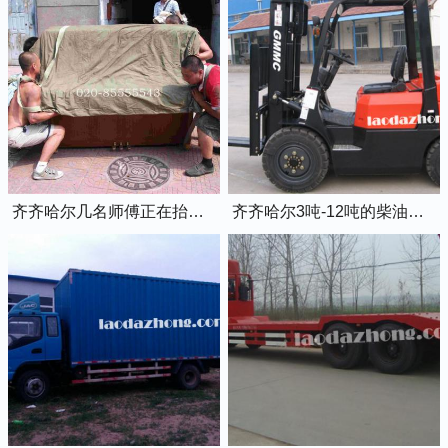
齐齐哈尔几名师傅正在抬钢琴上楼
齐齐哈尔3吨-12吨的柴油叉车出租