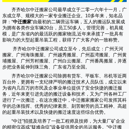
齐齐哈尔中迁搬家公司
最早成立于二零一六年十一月，广
东成立早、规模大的一家专业搬迁企业。10多年来，知名品
牌：“
中迁搬家
”由最初的二辆营运车辆，五人的搬运队发展成
为拥有各类作业车辆20台，员工50多人，管理完善，初具规
模，是广东省内的最活跃的搬家物流,近年来承揽了一批具有
影响力的大型起重吊装工程，获得了广大客户的一致称赞。
齐齐哈尔中迁搬家
公司成立至今，先后成立：广州天河
搬家、广州海珠搬屋、广州越秀搬屋、广州荔湾搬屋、广州黄
埔搬屋、广州芳村搬屋、广州白云搬屋、广州番禺搬屋，并逐
步把业务延伸到珠三角、广东省乃至全国。
齐齐哈尔中迁搬家
公司除拥有货车、平板车、吊机等近两
百台外，更拥有一支纪律严明的搬迁技术人员队伍，成立以来
为省内几百万的市民及企事业单位提供了安全快捷的搬迁服
务，近年来更引进先进的搬迁设备和技术，又为广州各种工厂
进行了一次搬迁，在这次搬迁中，
中迁搬家
搬家公司发挥其科
学的总体指挥、优秀的纪律素质、刻苦耐劳的员工精神、高超
的起重吊装技术以及快捷的搬迁速度这些综合优势。
“
中迁
”招揽及培养了一批工程师及技师，为大量厂矿企业
的精密仪器或“疑难杂症”设备提供周全的吊运服务。“
中迁搬