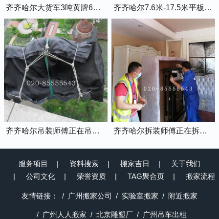
齐齐哈尔大货车3吨黄牌6米8的厢式货车
齐齐哈尔7.6米-17.5米平板货车出租
齐齐哈尔吊装师傅正在吊装物品上楼
齐齐哈尔拆装师傅正在拆装家具
服务项目
资料搜索
搬家吉日
关于我们
公司文化
荣誉资质
TAG聚合页
搬家流程
友情链接：
广州搬家公司
实验室搬家
附近搬家
广州人人搬家
北京雕塑厂
广州吊车出租