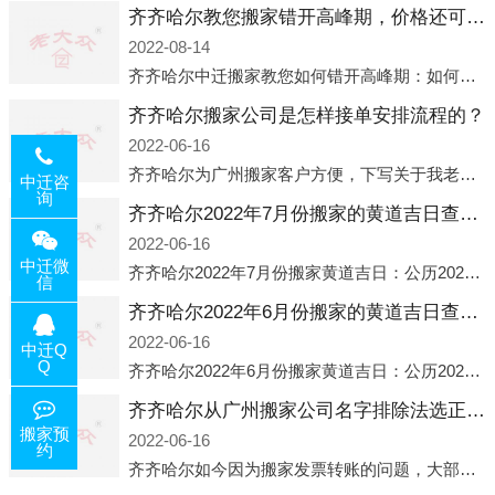
齐齐哈尔教您搬家错开高峰期，价格还可优惠！
2022-08-14
齐齐哈尔中迁搬家教您如何错开高峰期：如何错开高峰期搬家，中迁搬家做了一些电话数据统计和分析，发现市民中午2点左右访问网站的人是最多的，电话咨询是早上9点左右是最多的，预约搬家周六和周日是最多的，网上QQ微
齐齐哈尔搬家公司是怎样接单安排流程的？
2022-06-16
齐齐哈尔为广州搬家客户方便，下写关于我老大众搬家公司接单的流程，九条给搬家朋友参考，了解搬家公司工序，免去搬家时的没有准备好的工作，给您及时快速的搬好家。一．电话咨询：专人接待客户电话咨询，初步了解客户搬 家
中迁咨
询
齐齐哈尔2022年7月份搬家的黄道吉日查询大全一览表哪天适合搬家好日子
2022-06-16
中迁微
齐齐哈尔2022年7月份搬家黄道吉日：公历2022年7月6日 农历六月初八 星期三 冲虎(甲寅)公历2022年7月12日 农历六月十四 星期二 冲猴(庚申)公历2022年7月13日 农历六月十五 星期三 冲鸡
信
齐齐哈尔2022年6月份搬家的黄道吉日查询大全一览表哪天适合搬家好日子
2022-06-16
中迁Q
Q
齐齐哈尔2022年6月份搬家黄道吉日：公历2022年6月1日 农历五月初三 星期三 冲兔(己卯)公历2022年6月4日 农历五月初六 星期六 冲马(壬午)公历2022年6月8日 农历五月初十 星期三 冲狗(丙
齐齐哈尔从广州搬家公司名字排除法选正规公司
搬家预
2022-06-16
约
齐齐哈尔如今因为搬家发票转账的问题，大部分搬家公司都已经注册了营业执照，早5年前基本上所谓的搬家公司都是无注册状态也就是无照营业，由于企业注册量大增所以各种企业信息展示平台如雨后春笋般遍地开花，如：天眼查，企