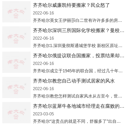
齐齐哈尔威廉凯特要搬家？民众怒了
2022-06-16
齐齐哈尔英女王伊丽莎白二世有许许多多的房产，遍布英国各地。而作为英女王的亲孙子、未来的英国国王，威廉王子自然也能享受到女王的房产。目前，威廉凯特以及三个孩子有两个经常居住的地点，一处是位于伦敦的肯辛顿宫，一处
齐齐哈尔深圳三所国际化学校搬家？曼校、QSI、南山中英文搬走了
2022-06-16
齐齐哈尔1.深圳曼彻斯通城堡学校 新校区原址是蛇口国际据悉，此次曼彻斯通城堡学校搬迁到蛇口新校区的开办与蛇口外籍人员子女学校（蛇口国际）有很大的关联。2021年，太子湾实验部就宣布在2022年正式并入蛇口外籍
齐齐哈尔俄提议联合国搬家，投票结果却以惨败收场
2022-06-16
齐齐哈尔成立于1945年的联合国，经过几十年的发展，如今拥有193个成员国。拥有如此众多会员国的联合国，可以说是世界上最具代表性的国际组织，也是世界上分量最重、有着较高话语权的国际组织。但以美国为首的西方国家
齐齐哈尔教您自己动手测试居家的风水
2022-06-16
齐齐哈尔教您怎样测试自家风水从古至今，世界各地的人们都在研究人在乾坤中的位置以及它们所形成的关系。通过探究季节转换、星象变化，并且在所观测到的自然规律的指导下，人们开始认识到居住在不同住宅中的人，其一生中的财
齐齐哈尔蓝犀牛各地城市经理走在腐败的道路上
2023-03-05
齐齐哈尔“这贵点的就是不同，舒服多了”出自广州运营邓经理的口中。2023年开年刚出来，三个司机（加盟蓝犀牛的个人队伍）便请广州经理去佛山娱乐场所大消费了一次，据知悉一晚消费达一万多，由三人平摊费用，燃鹅这样的