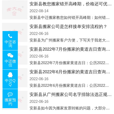
安新县教您搬家错开高峰期，价格还可优惠！
2022-08-14
安新县中迁搬家教您如何错开高峰期：如何错开高峰期搬家，中迁搬家做了一些电话数据统计和分析，发现市民中午2点左右访问网站的人是最多的，电话咨询是早上9点左右是最多的，预约搬家周六和周日是最多的，网上QQ微
安新县搬家公司是怎样接单安排流程的？
2022-06-16
安新县为广州搬家客户方便，下写关于我老大众搬家公司接单的流程，九条给搬家朋友参考，了解搬家公司工序，免去搬家时的没有准备好的工作，给您及时快速的搬好家。一．电话咨询：专人接待客户电话咨询，初步了解客户搬 家
中迁咨
询
安新县2022年7月份搬家的黄道吉日查询大全一览表哪天适合搬家好日子
2022-06-16
中迁微
安新县2022年7月份搬家黄道吉日：公历2022年7月6日 农历六月初八 星期三 冲虎(甲寅)公历2022年7月12日 农历六月十四 星期二 冲猴(庚申)公历2022年7月13日 农历六月十五 星期三 冲鸡
信
安新县2022年6月份搬家的黄道吉日查询大全一览表哪天适合搬家好日子
2022-06-16
中迁Q
Q
安新县2022年6月份搬家黄道吉日：公历2022年6月1日 农历五月初三 星期三 冲兔(己卯)公历2022年6月4日 农历五月初六 星期六 冲马(壬午)公历2022年6月8日 农历五月初十 星期三 冲狗(丙
安新县从广州搬家公司名字排除法选正规公司
搬家预
2022-06-16
约
安新县如今因为搬家发票转账的问题，大部分搬家公司都已经注册了营业执照，早5年前基本上所谓的搬家公司都是无注册状态也就是无照营业，由于企业注册量大增所以各种企业信息展示平台如雨后春笋般遍地开花，如：天眼查，企