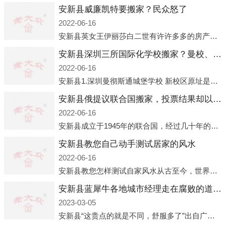
安新县威廉凯特要搬家？民众怒了
2022-06-16
安新县英女王伊丽莎白二世有许许多多的房产，遍布英国各地。而作为英女王的亲孙子、未来的英国国王，威廉王子自然也能享受到女王的房产。目前，威廉凯特以及三个孩子有两个经常居住的地点，一处是位于伦敦的肯辛顿宫，一处
安新县深圳三所国际化学校搬家？曼校、QSI、南山中英文搬走了
2022-06-16
安新县1.深圳曼彻斯通城堡学校 新校区原址是蛇口国际据悉，此次曼彻斯通城堡学校搬迁到蛇口新校区的开办与蛇口外籍人员子女学校（蛇口国际）有很大的关联。2021年，太子湾实验部就宣布在2022年正式并入蛇口外籍
安新县俄提议联合国搬家，投票结果却以惨败收场
2022-06-16
安新县成立于1945年的联合国，经过几十年的发展，如今拥有193个成员国。拥有如此众多会员国的联合国，可以说是世界上最具代表性的国际组织，也是世界上分量最重、有着较高话语权的国际组织。但以美国为首的西方国家
安新县教您自己动手测试居家的风水
2022-06-16
安新县教您怎样测试自家风水从古至今，世界各地的人们都在研究人在乾坤中的位置以及它们所形成的关系。通过探究季节转换、星象变化，并且在所观测到的自然规律的指导下，人们开始认识到居住在不同住宅中的人，其一生中的财
安新县蓝犀牛各地城市经理走在腐败的道路上
2023-03-05
安新县“这贵点的就是不同，舒服多了”出自广州运营邓经理的口中。2023年开年刚出来，三个司机（加盟蓝犀牛的个人队伍）便请广州经理去佛山娱乐场所大消费了一次，据知悉一晚消费达一万多，由三人平摊费用，燃鹅这样的