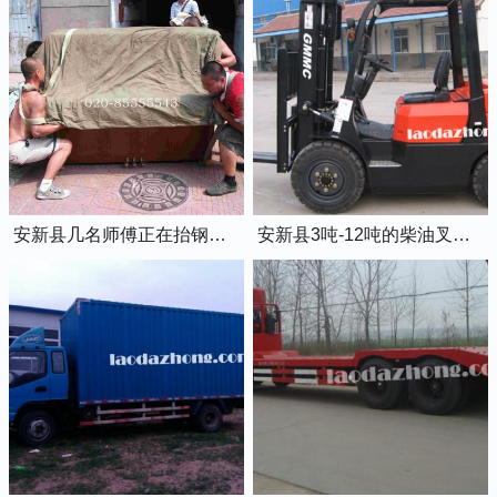
安新县几名师傅正在抬钢琴上楼
安新县3吨-12吨的柴油叉车出租