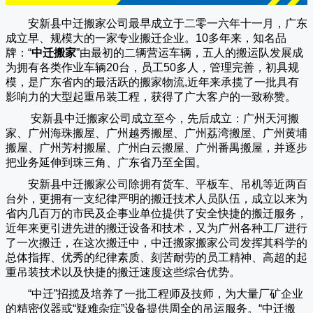
安新县中迁搬家公司
最早成立于二零一六年十一月，广东
成立早、规模大的一家专业搬迁企业。10多年来，知名品
牌：“
中迁搬家
”由最初的二辆营运车辆，五人的搬运队发展成
为拥有各类作业车辆20台，员工50多人，管理完善，初具规
模，是广东省内的最活跃的搬家物流,近年来承揽了一批具有
影响力的大型起重吊装工程，获得了广大客户的一致称赞。
安新县中迁搬家
公司成立至今，先后成立：广州天河搬
家、广州海珠搬屋、广州越秀搬屋、广州荔湾搬屋、广州黄埔
搬屋、广州芳村搬屋、广州白云搬屋、广州番禺搬屋，并逐步
把业务延伸到珠三角、广东省乃至全国。
安新县中迁搬家
公司除拥有货车、平板车、吊机等近两百
台外，更拥有一支纪律严明的搬迁技术人员队伍，成立以来为
省内几百万的市民及企事业单位提供了安全快捷的搬迁服务，
近年来更引进先进的搬迁设备和技术，又为广州各种工厂进行
了一次搬迁，在这次搬迁中，
中迁搬家
搬家公司发挥其科学的
总体指挥、优秀的纪律素质、刻苦耐劳的员工精神、高超的起
重吊装技术以及快捷的搬迁速度这些综合优势。
“
中迁
”招揽及培养了一批工程师及技师，为大量厂矿企业
的精密仪器或“疑难杂症”设备提供周全的吊运服务。“
中迁搬