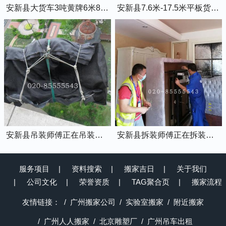
安新县大货车3吨黄牌6米8的厢式货车
安新县7.6米-17.5米平板货车出租
安新县吊装师傅正在吊装物品上楼
安新县拆装师傅正在拆装家具
服务项目
资料搜索
搬家吉日
关于我们
公司文化
荣誉资质
TAG聚合页
搬家流程
友情链接：
广州搬家公司
实验室搬家
附近搬家
广州人人搬家
北京雕塑厂
广州吊车出租