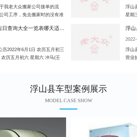
于我老大众搬家公司接单的流
浮山县
公司工序，免去搬家时的没有准
星期三
。一．电话咨询：专人接待客户
申)公
浮山县2022年6月份搬家的黄道吉日查询大全一览表哪天适合搬家好日子
浮山
2022-
历2022年6月1日 农历五月初三
浮山
日 农历五月初六 星期六 冲马(壬
营业
 星期三 冲狗(丙
营业
遍地
浮山县车型案例展示
MODEL CASE SHOW