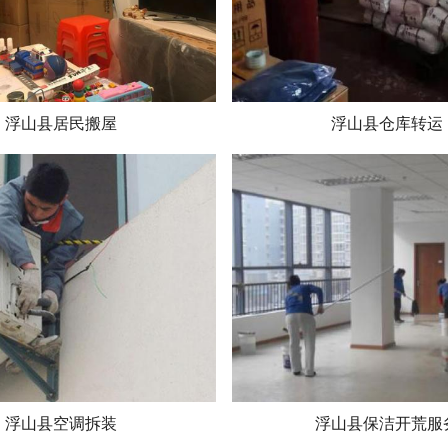
浮山县居民搬屋
浮山县仓库转运
浮山县空调拆装
浮山县保洁开荒服