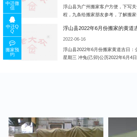
中迁微
浮山县为广州搬家客户方便，下写关
信
程，九条给搬家朋友参考，了解搬家
备好的工作，给您及时快速的搬好家
中迁Q
电话咨询，初步了解客户搬 家
Q
2022-06-16
浮山县2022年6月份搬家黄道吉日：公
搬家预
约
星期三 冲兔(己卯)公历2022年6月4
午)公历2022年6月8日 农历五月初十