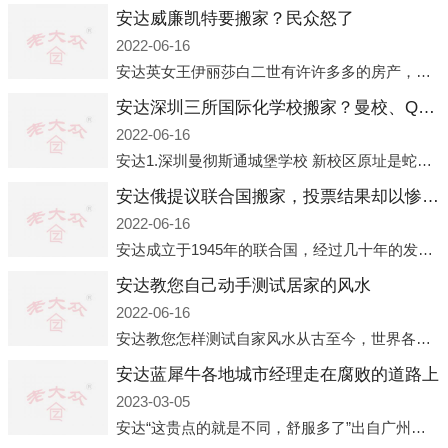
安达威廉凯特要搬家？民众怒了
2022-06-16
安达英女王伊丽莎白二世有许许多多的房产，遍布英国各地。而作为英女王的亲孙子、未来的英国国王，威廉王子自然也能享受到女王的房产。目前，威廉凯特以及三个孩子有两个经常居住的地点，一处是位于伦敦的肯辛顿宫，一处
安达深圳三所国际化学校搬家？曼校、QSI、南山中英文搬走了
2022-06-16
安达1.深圳曼彻斯通城堡学校 新校区原址是蛇口国际据悉，此次曼彻斯通城堡学校搬迁到蛇口新校区的开办与蛇口外籍人员子女学校（蛇口国际）有很大的关联。2021年，太子湾实验部就宣布在2022年正式并入蛇口外籍
安达俄提议联合国搬家，投票结果却以惨败收场
2022-06-16
安达成立于1945年的联合国，经过几十年的发展，如今拥有193个成员国。拥有如此众多会员国的联合国，可以说是世界上最具代表性的国际组织，也是世界上分量最重、有着较高话语权的国际组织。但以美国为首的西方国家
安达教您自己动手测试居家的风水
2022-06-16
安达教您怎样测试自家风水从古至今，世界各地的人们都在研究人在乾坤中的位置以及它们所形成的关系。通过探究季节转换、星象变化，并且在所观测到的自然规律的指导下，人们开始认识到居住在不同住宅中的人，其一生中的财
安达蓝犀牛各地城市经理走在腐败的道路上
2023-03-05
安达“这贵点的就是不同，舒服多了”出自广州运营邓经理的口中。2023年开年刚出来，三个司机（加盟蓝犀牛的个人队伍）便请广州经理去佛山娱乐场所大消费了一次，据知悉一晚消费达一万多，由三人平摊费用，燃鹅这样的