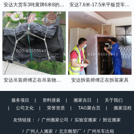
安达大货车3吨黄牌6米8的厢式货车
安达7.6米-17.5米平板货车出租
安达吊装师傅正在吊装物品上楼
安达拆装师傅正在拆装家具
服务项目
资料搜索
搬家吉日
关于我们
公司文化
荣誉资质
TAG聚合页
搬家流程
友情链接：
广州搬家公司
实验室搬家
附近搬家
广州人人搬家
北京雕塑厂
广州吊车出租