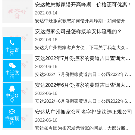
安达教您搬家错开高峰期，价格还可优惠！
2022-08-14
安达中迁搬家教您如何错开高峰期：如何错开高峰期搬家，中迁搬家做了一些电话数据统计和分析，发现市民中午2点左右访问网站的人是最多的，电话咨询是早上9点左右是最多的，预约搬家周六和周日是最多的，网上QQ微
安达搬家公司是怎样接单安排流程的？
2022-06-16
安达为广州搬家客户方便，下写关于我老大众搬家公司接单的流程，九条给搬家朋友参考，了解搬家公司工序，免去搬家时的没有准备好的工作，给您及时快速的搬好家。一．电话咨询：专人接待客户电话咨询，初步了解客户搬 家
中迁咨
询
安达2022年7月份搬家的黄道吉日查询大全一览表哪天适合搬家好日子
2022-06-16
中迁微
安达2022年7月份搬家黄道吉日：公历2022年7月6日 农历六月初八 星期三 冲虎(甲寅)公历2022年7月12日 农历六月十四 星期二 冲猴(庚申)公历2022年7月13日 农历六月十五 星期三 冲鸡
信
安达2022年6月份搬家的黄道吉日查询大全一览表哪天适合搬家好日子
2022-06-16
中迁Q
Q
安达2022年6月份搬家黄道吉日：公历2022年6月1日 农历五月初三 星期三 冲兔(己卯)公历2022年6月4日 农历五月初六 星期六 冲马(壬午)公历2022年6月8日 农历五月初十 星期三 冲狗(丙
安达从广州搬家公司名字排除法选正规公司
搬家预
2022-06-16
约
安达如今因为搬家发票转账的问题，大部分搬家公司都已经注册了营业执照，早5年前基本上所谓的搬家公司都是无注册状态也就是无照营业，由于企业注册量大增所以各种企业信息展示平台如雨后春笋般遍地开花，如：天眼查，企