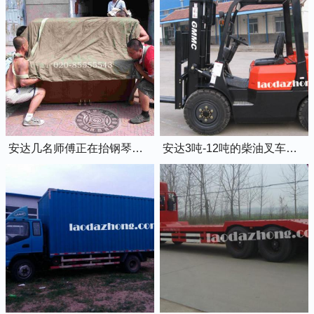
安达几名师傅正在抬钢琴上楼
安达3吨-12吨的柴油叉车出租