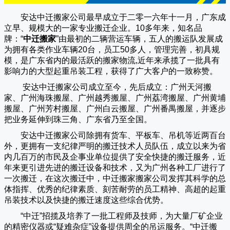
安达中迁搬家公司
最早成立于二零一六年十一月，广东成
立早、规模大的一家专业搬迁企业。10多年来，知名品
牌：“
中迁搬家
”由最初的二辆营运车辆，五人的搬运队发展成
为拥有各类作业车辆20台，员工50多人，管理完善，初具规
模，是广东省内的最活跃的搬家物流,近年来承揽了一批具有
影响力的大型起重吊装工程，获得了广大客户的一致称赞。
安达中迁搬家
公司成立至今，先后成立：广州天河搬
家、广州海珠搬屋、广州越秀搬屋、广州荔湾搬屋、广州黄埔
搬屋、广州芳村搬屋、广州白云搬屋、广州番禺搬屋，并逐步
把业务延伸到珠三角、广东省乃至全国。
安达中迁搬家
公司除拥有货车、平板车、吊机等近两百台
外，更拥有一支纪律严明的搬迁技术人员队伍，成立以来为省
内几百万的市民及企事业单位提供了安全快捷的搬迁服务，近
年来更引进先进的搬迁设备和技术，又为广州各种工厂进行了
一次搬迁，在这次搬迁中，
中迁搬家
搬家公司发挥其科学的总
体指挥、优秀的纪律素质、刻苦耐劳的员工精神、高超的起重
吊装技术以及快捷的搬迁速度这些综合优势。
“
中迁
”招揽及培养了一批工程师及技师，为大量厂矿企业
的精密仪器或“疑难杂症”设备提供周全的吊运服务。“
中迁搬