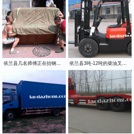
依兰县几名师傅正在抬钢琴上楼
依兰县3吨-12吨的柴油叉车出租