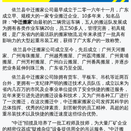
依兰县中迁搬家公司
最早成立于二零一六年十一月，广东
成立早、规模大的一家专业搬迁企业。10多年来，知名品
牌：“
中迁搬家
”由最初的二辆营运车辆，五人的搬运队发展成
为拥有各类作业车辆20台，员工50多人，管理完善，初具规
模，是广东省内的最活跃的搬家物流,近年来承揽了一批具有
影响力的大型起重吊装工程，获得了广大客户的一致称赞。
依兰县中迁搬家
公司成立至今，先后成立：广州天河搬
家、广州海珠搬屋、广州越秀搬屋、广州荔湾搬屋、广州黄埔
搬屋、广州芳村搬屋、广州白云搬屋、广州番禺搬屋，并逐步
把业务延伸到珠三角、广东省乃至全国。
依兰县中迁搬家
公司除拥有货车、平板车、吊机等近两百
台外，更拥有一支纪律严明的搬迁技术人员队伍，成立以来为
省内几百万的市民及企事业单位提供了安全快捷的搬迁服务，
近年来更引进先进的搬迁设备和技术，又为广州各种工厂进行
了一次搬迁，在这次搬迁中，
中迁搬家
搬家公司发挥其科学的
总体指挥、优秀的纪律素质、刻苦耐劳的员工精神、高超的起
重吊装技术以及快捷的搬迁速度这些综合优势。
“
中迁
”招揽及培养了一批工程师及技师，为大量厂矿企业
的精密仪器或“疑难杂症”设备提供周全的吊运服务。“
中迁搬