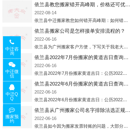
依兰县教您搬家错开高峰期，价格还可优惠！
2022-08-14
依兰县中迁搬家教您如何错开高峰期：如何错开高峰期搬家，中迁搬家做了一些电话数据统计和分析，发现市民中午2点左右访问网站的人是最多的，电话咨询是早上9点左右是最多的，预约搬家周六和周日是最多的，网上QQ微
依兰县搬家公司是怎样接单安排流程的？
2022-06-16
依兰县为广州搬家客户方便，下写关于我老大众搬家公司接单的流程，九条给搬家朋友参考，了解搬家公司工序，免去搬家时的没有准备好的工作，给您及时快速的搬好家。一．电话咨询：专人接待客户电话咨询，初步了解客户搬 家
中迁咨
询
依兰县2022年7月份搬家的黄道吉日查询大全一览表哪天适合搬家好日子
2022-06-16
中迁微
依兰县2022年7月份搬家黄道吉日：公历2022年7月6日 农历六月初八 星期三 冲虎(甲寅)公历2022年7月12日 农历六月十四 星期二 冲猴(庚申)公历2022年7月13日 农历六月十五 星期三 冲鸡
信
依兰县2022年6月份搬家的黄道吉日查询大全一览表哪天适合搬家好日子
2022-06-16
中迁Q
Q
依兰县2022年6月份搬家黄道吉日：公历2022年6月1日 农历五月初三 星期三 冲兔(己卯)公历2022年6月4日 农历五月初六 星期六 冲马(壬午)公历2022年6月8日 农历五月初十 星期三 冲狗(丙
依兰县从广州搬家公司名字排除法选正规公司
搬家预
2022-06-16
约
依兰县如今因为搬家发票转账的问题，大部分搬家公司都已经注册了营业执照，早5年前基本上所谓的搬家公司都是无注册状态也就是无照营业，由于企业注册量大增所以各种企业信息展示平台如雨后春笋般遍地开花，如：天眼查，企