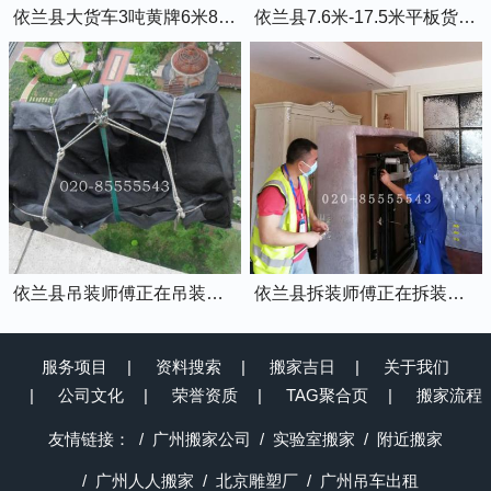
依兰县大货车3吨黄牌6米8的厢式货车
依兰县7.6米-17.5米平板货车出租
依兰县吊装师傅正在吊装物品上楼
依兰县拆装师傅正在拆装家具
服务项目
资料搜索
搬家吉日
关于我们
公司文化
荣誉资质
TAG聚合页
搬家流程
友情链接：
广州搬家公司
实验室搬家
附近搬家
广州人人搬家
北京雕塑厂
广州吊车出租