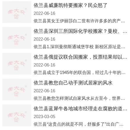
依兰县威廉凯特要搬家？民众怒了
2022-06-16
依兰县英女王伊丽莎白二世有许许多多的房产，遍布英国各地。而作为英女王的亲孙子、未来的英国国王，威廉王子自然也能享受到女王的房产。目前，威廉凯特以及三个孩子有两个经常居住的地点，一处是位于伦敦的肯辛顿宫，一处
依兰县深圳三所国际化学校搬家？曼校、QSI、南山中英文搬走了
2022-06-16
依兰县1.深圳曼彻斯通城堡学校 新校区原址是蛇口国际据悉，此次曼彻斯通城堡学校搬迁到蛇口新校区的开办与蛇口外籍人员子女学校（蛇口国际）有很大的关联。2021年，太子湾实验部就宣布在2022年正式并入蛇口外籍
依兰县俄提议联合国搬家，投票结果却以惨败收场
2022-06-16
依兰县成立于1945年的联合国，经过几十年的发展，如今拥有193个成员国。拥有如此众多会员国的联合国，可以说是世界上最具代表性的国际组织，也是世界上分量最重、有着较高话语权的国际组织。但以美国为首的西方国家
依兰县教您自己动手测试居家的风水
2022-06-16
依兰县教您怎样测试自家风水从古至今，世界各地的人们都在研究人在乾坤中的位置以及它们所形成的关系。通过探究季节转换、星象变化，并且在所观测到的自然规律的指导下，人们开始认识到居住在不同住宅中的人，其一生中的财
依兰县蓝犀牛各地城市经理走在腐败的道路上
2023-03-05
依兰县“这贵点的就是不同，舒服多了”出自广州运营邓经理的口中。2023年开年刚出来，三个司机（加盟蓝犀牛的个人队伍）便请广州经理去佛山娱乐场所大消费了一次，据知悉一晚消费达一万多，由三人平摊费用，燃鹅这样的