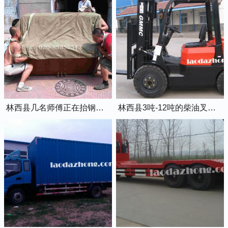
林西县几名师傅正在抬钢琴上楼
林西县3吨-12吨的柴油叉车出租