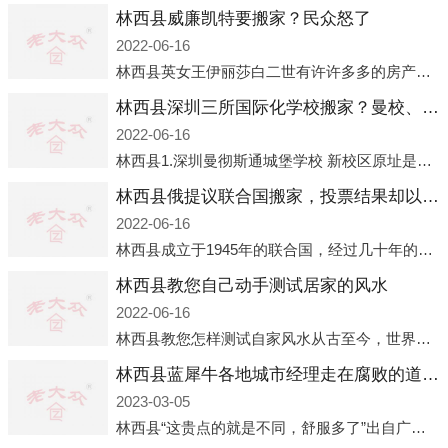
林西县威廉凯特要搬家？民众怒了
2022-06-16
林西县英女王伊丽莎白二世有许许多多的房产，遍布英国各地。而作为英女王的亲孙子、未来的英国国王，威廉王子自然也能享受到女王的房产。目前，威廉凯特以及三个孩子有两个经常居住的地点，一处是位于伦敦的肯辛顿宫，一处
林西县深圳三所国际化学校搬家？曼校、QSI、南山中英文搬走了
2022-06-16
林西县1.深圳曼彻斯通城堡学校 新校区原址是蛇口国际据悉，此次曼彻斯通城堡学校搬迁到蛇口新校区的开办与蛇口外籍人员子女学校（蛇口国际）有很大的关联。2021年，太子湾实验部就宣布在2022年正式并入蛇口外籍
林西县俄提议联合国搬家，投票结果却以惨败收场
2022-06-16
林西县成立于1945年的联合国，经过几十年的发展，如今拥有193个成员国。拥有如此众多会员国的联合国，可以说是世界上最具代表性的国际组织，也是世界上分量最重、有着较高话语权的国际组织。但以美国为首的西方国家
林西县教您自己动手测试居家的风水
2022-06-16
林西县教您怎样测试自家风水从古至今，世界各地的人们都在研究人在乾坤中的位置以及它们所形成的关系。通过探究季节转换、星象变化，并且在所观测到的自然规律的指导下，人们开始认识到居住在不同住宅中的人，其一生中的财
林西县蓝犀牛各地城市经理走在腐败的道路上
2023-03-05
林西县“这贵点的就是不同，舒服多了”出自广州运营邓经理的口中。2023年开年刚出来，三个司机（加盟蓝犀牛的个人队伍）便请广州经理去佛山娱乐场所大消费了一次，据知悉一晚消费达一万多，由三人平摊费用，燃鹅这样的