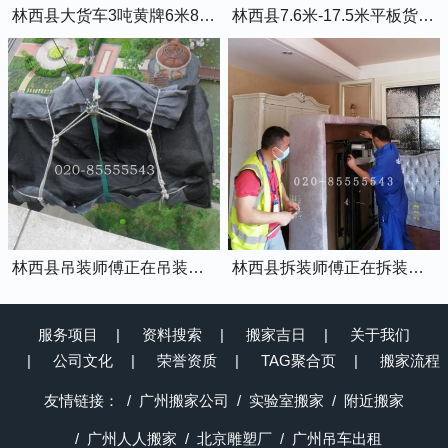
林西县大货车3吨黄牌6米8的厢式货车
林西县7.6米-17.5米平板货车出租
林西县吊装师傅正在吊装物品上楼
林西县拆装师傅正在拆装家具
服务项目
资料搜索
搬家吉日
关于我们
公司文化
荣誉资质
TAG聚合页
搬家流程
友情链接：
广州搬家公司
实验室搬家
附近搬家
广州人人搬家
北京雕塑厂
广州吊车出租