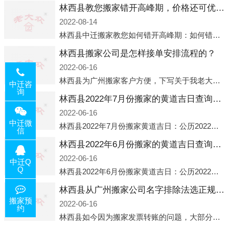
林西县教您搬家错开高峰期，价格还可优惠！
2022-08-14
林西县中迁搬家教您如何错开高峰期：如何错开高峰期搬家，中迁搬家做了一些电话数据统计和分析，发现市民中午2点左右访问网站的人是最多的，电话咨询是早上9点左右是最多的，预约搬家周六和周日是最多的，网上QQ微
林西县搬家公司是怎样接单安排流程的？
2022-06-16
林西县为广州搬家客户方便，下写关于我老大众搬家公司接单的流程，九条给搬家朋友参考，了解搬家公司工序，免去搬家时的没有准备好的工作，给您及时快速的搬好家。一．电话咨询：专人接待客户电话咨询，初步了解客户搬 家
中迁咨
询
林西县2022年7月份搬家的黄道吉日查询大全一览表哪天适合搬家好日子
2022-06-16
中迁微
林西县2022年7月份搬家黄道吉日：公历2022年7月6日 农历六月初八 星期三 冲虎(甲寅)公历2022年7月12日 农历六月十四 星期二 冲猴(庚申)公历2022年7月13日 农历六月十五 星期三 冲鸡
信
林西县2022年6月份搬家的黄道吉日查询大全一览表哪天适合搬家好日子
2022-06-16
中迁Q
Q
林西县2022年6月份搬家黄道吉日：公历2022年6月1日 农历五月初三 星期三 冲兔(己卯)公历2022年6月4日 农历五月初六 星期六 冲马(壬午)公历2022年6月8日 农历五月初十 星期三 冲狗(丙
林西县从广州搬家公司名字排除法选正规公司
搬家预
2022-06-16
约
林西县如今因为搬家发票转账的问题，大部分搬家公司都已经注册了营业执照，早5年前基本上所谓的搬家公司都是无注册状态也就是无照营业，由于企业注册量大增所以各种企业信息展示平台如雨后春笋般遍地开花，如：天眼查，企