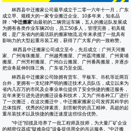
林西县中迁搬家公司
最早成立于二零一六年十一月，广东
成立早、规模大的一家专业搬迁企业。10多年来，知名品
牌：“
中迁搬家
”由最初的二辆营运车辆，五人的搬运队发展成
为拥有各类作业车辆20台，员工50多人，管理完善，初具规
模，是广东省内的最活跃的搬家物流,近年来承揽了一批具有
影响力的大型起重吊装工程，获得了广大客户的一致称赞。
林西县中迁搬家
公司成立至今，先后成立：广州天河搬
家、广州海珠搬屋、广州越秀搬屋、广州荔湾搬屋、广州黄埔
搬屋、广州芳村搬屋、广州白云搬屋、广州番禺搬屋，并逐步
把业务延伸到珠三角、广东省乃至全国。
林西县中迁搬家
公司除拥有货车、平板车、吊机等近两百
台外，更拥有一支纪律严明的搬迁技术人员队伍，成立以来为
省内几百万的市民及企事业单位提供了安全快捷的搬迁服务，
近年来更引进先进的搬迁设备和技术，又为广州各种工厂进行
了一次搬迁，在这次搬迁中，
中迁搬家
搬家公司发挥其科学的
总体指挥、优秀的纪律素质、刻苦耐劳的员工精神、高超的起
重吊装技术以及快捷的搬迁速度这些综合优势。
“
中迁
”招揽及培养了一批工程师及技师，为大量厂矿企业
的精密仪器或“疑难杂症”设备提供周全的吊运服务。“
中迁搬